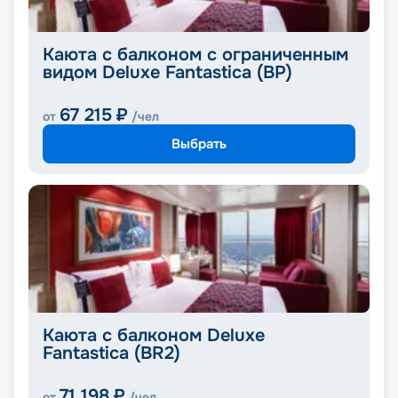
Каюта с балконом с ограниченным
видом Deluxe Fantastica (BP)
67 215
₽
от
/чел
Выбрать
Каюта с балконом Deluxe
Fantastica (BR2)
71 198
₽
от
/чел