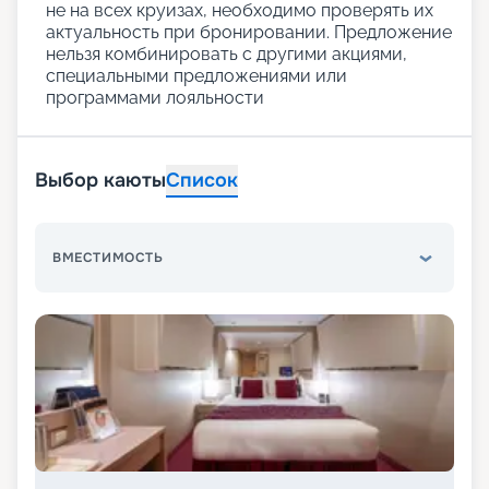
не на всех круизах, необходимо проверять их
актуальность при бронировании. Предложение
нельзя комбинировать с другими акциями,
специальными предложениями или
программами лояльности
Выбор каюты
Список
ВМЕСТИМОСТЬ