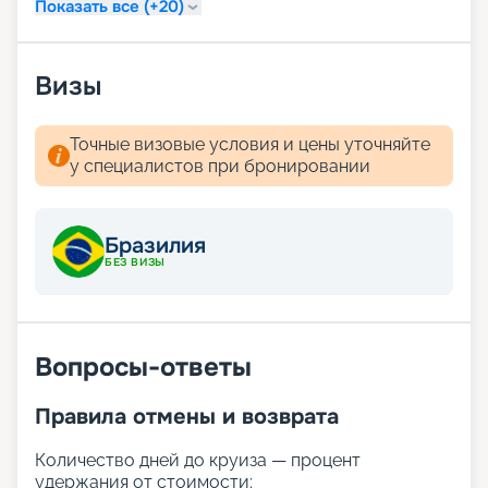
Показать все (+20)
Визы
Точные визовые условия и цены уточняйте
у специалистов при бронировании
Бразилия
БЕЗ ВИЗЫ
Вопросы-ответы
Правила отмены и возврата
Количество дней до круиза — процент
удержания от стоимости: