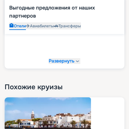
Выгодные предложения от наших
партнеров
🏨
✈️
🚗
Отели
Авиабилеты
Трансферы
Развернуть
Похожие круизы