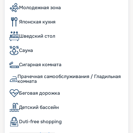
В графике MSC Musica на 2026 - 2027 годы –
Молодежная зона
увлекательные маршруты между Латинской
Америкой и Европой. Вы можете купить путевку
Японская кухня
онлайн на нашем сайте. Здесь вы найдете
расписание круизов, схемы палуб, описание
кают, фото интерьеров и другую необходимую
Шведский стол
информацию. Вас ждет роскошный комфорт
MSC Musica!
Сауна
Сигарная комната
Прачечная самообслуживания / Гладильная
комната
Беговая дорожка
Детский бассейн
Duti-free shopping