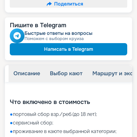
Поделиться
Пишите в Telegram
Быстрые ответы на вопросы
Поможем с выбором круиза
Написать в Telegram
Описание
Выбор кают
Маршрут и экск
+
37
фотографий
Что включено в стоимость
●
портовый сбор взр./реб.(до 18 лет);
●
сервисный сбор;
●
проживание в каюте выбранной категории;