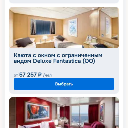
Каюта с окном с ограниченным
видом Deluxe Fantastica (OO)
57 257
₽
от
/чел
Выбрать