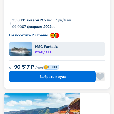
23:00
31 января 2027
вс
7
дн
/
6
нч
07:00
07 февраля 2027
вс
Вы посетите 2 страны:
MSC Fantasia
СТАНДАРТ
90 517
₽
от
/чел
+1 000
Выбрать круиз