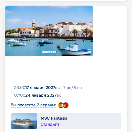
23:00
17 января 2027
вс
7
дн
/
6
нч
07:00
24 января 2027
вс
Вы посетите 2 страны:
MSC Fantasia
СТАНДАРТ