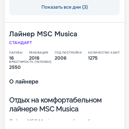
Показать все дни (3)
Лайнер
MSC Musica
СТАНДАРТ
ПАЛУБЫ
РЕНОВАЦИЯ
ГОД ПОСТРОЙКИ
КОЛИЧЕСТВО КАЮТ
16
2016
2006
1275
ВМЕСТИМОСТЬ (ЧЕЛОВЕК)
2550
О
лайнере
Отдых на комфортабельном
лайнере MSC Musica
Лайнер MSC Musica – первый корабль своего
класса. Построен во Франции в 2006 году. Чтобы