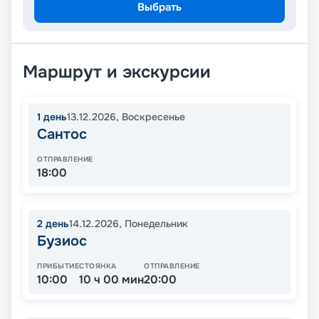
Выбрать
Маршрут и экскурсии
1
день
13.12.2026
,
Воскресенье
Сантос
ОТПРАВЛЕНИЕ
18:00
2
день
14.12.2026
,
Понедельник
Бузиос
ПРИБЫТИЕ
СТОЯНКА
ОТПРАВЛЕНИЕ
10:00
10 ч 00 мин
20:00