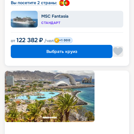
Вы посетите 2 страны:
MSC Fantasia
СТАНДАРТ
122 382
₽
от
/чел
+1 000
Выбрать круиз