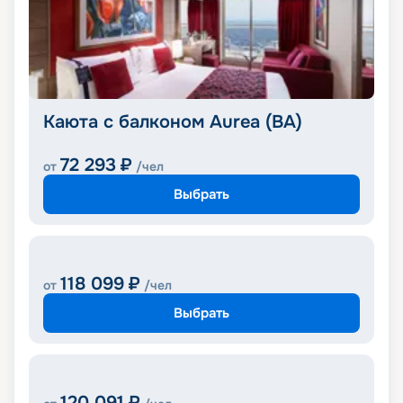
Каюта с балконом Aurea (BA)
72 293
₽
от
/чел
Выбрать
118 099
₽
от
/чел
Выбрать
120 091
₽