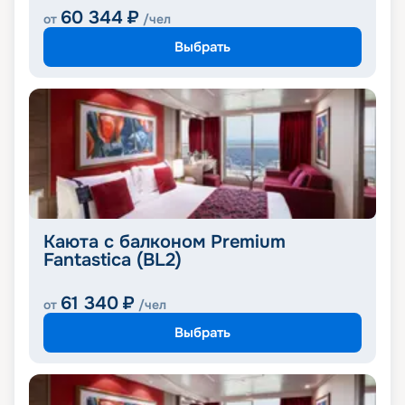
60 344
₽
от
/чел
Выбрать
Каюта с балконом Premium
Fantastica (BL2)
61 340
₽
от
/чел
Выбрать