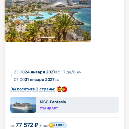
23:00
24 января 2027
вс
7
дн
/
6
нч
07:00
31 января 2027
вс
Вы посетите 2 страны:
MSC Fantasia
СТАНДАРТ
77 572
₽
от
/чел
+1 000