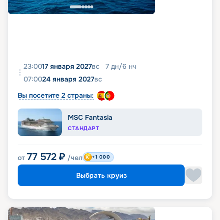
23:00
17 января 2027
вс
7
дн
/
6
нч
07:00
24 января 2027
вс
Вы посетите 2 страны:
MSC Fantasia
СТАНДАРТ
77 572
₽
от
/чел
+1 000
Выбрать круиз