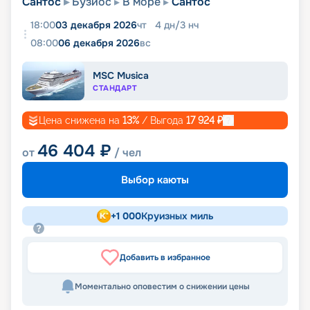
Сантос
Бузиос
В море
Сантос
18:00
03 декабря 2026
чт
4
дн
/
3
нч
08:00
06 декабря 2026
вс
MSC Musica
СТАНДАРТ
Цена снижена на
13
%
/ Выгода
17 924
₽
46 404
₽
от
/ чел
Выбор каюты
+
1 000
Круизных миль
Добавить в избранное
Моментально оповестим о снижении цены