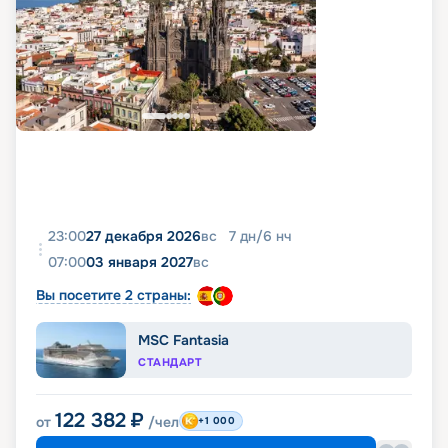
23:00
27 декабря 2026
вс
7
дн
/
6
нч
07:00
03 января 2027
вс
Вы посетите 2 страны:
MSC Fantasia
СТАНДАРТ
122 382
₽
от
/чел
+1 000