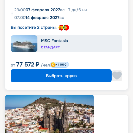
23:00
07 февраля 2027
вс
7
дн
/
6
нч
07:00
14 февраля 2027
вс
Вы посетите 2 страны:
MSC Fantasia
СТАНДАРТ
77 572
₽
от
/чел
+1 000
Выбрать круиз