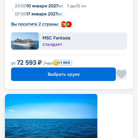
23:00
10 января 2027
вс
7
дн
/
6
нч
07:00
17 января 2027
вс
Вы посетите 2 страны:
MSC Fantasia
СТАНДАРТ
72 593
₽
от
/чел
+1 000
Выбрать круиз