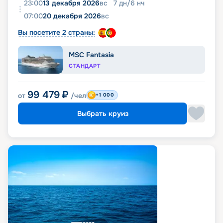
23:00
13 декабря 2026
вс
7
дн
/
6
нч
07:00
20 декабря 2026
вс
Вы посетите 2 страны:
MSC Fantasia
СТАНДАРТ
99 479
₽
от
/чел
+1 000
Выбрать круиз