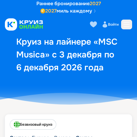
Раннее бронирование
2027
2027
миль каждому
Описание
Выбор кают
Маршрут и экск
Войти
Круиз на лайнере «MSC
Musica» с 3 декабря по
6 декабря 2026 года
Безвизовый круиз