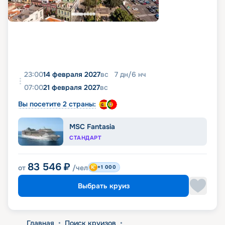
23:00
14 февраля 2027
вс
7
дн
/
6
нч
07:00
21 февраля 2027
вс
Вы посетите 2 страны:
MSC Fantasia
СТАНДАРТ
83 546
₽
от
/чел
+1 000
Выбрать круиз
Главная
•
Поиск круизов
•