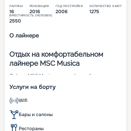
ПАЛУБЫ
РЕНОВАЦИЯ
ГОД ПОСТРОЙКИ
КОЛИЧЕСТВО КАЮТ
16
2016
2006
1275
ВМЕСТИМОСТЬ (ЧЕЛОВЕК)
2550
О
лайнере
Отдых на комфортабельном
лайнере MSC Musica
Лайнер MSC Musica – первый корабль своего
класса. Построен во Франции в 2006 году. Чтобы
Услуги на борту
повысить показатели долговечности,
надежности и комфорта, в 2016 году была
проведена реновация судна. На 16-палубном (из
Wifi
них 13 пассажирских) корабле может
разместиться до 2 550 человек. Его изюминка –
Бары и салоны
трехуровневый атриум с прозрачным
фортепиано и фонтаном-водопадом. Другие
Рестораны
характеристики: