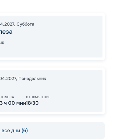
Форта
Гурупа
Бреве
04.2027
,
Суббота
17:00
1
леза
07:00
ИЕ
69
от
.04.2027
,
Понедельник
СТОЯНКА
ОТПРАВЛЕНИЕ
13 ч 00 мин
18:30
все дни (6)