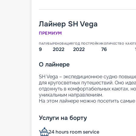
Лайнер
SH Vega
ПРЕМИУМ
ПАЛУБЫ
РЕНОВАЦИЯ
ГОД ПОСТРОЙКИ
КОЛИЧЕСТВО КАЮТ
9
2022
2022
76
О
лайнере
SH Vega – экспедиционное судно повыше
для кругосветных путешествий. Оно идеал
отдохнуть в комфортабельных каютах, но
уникальным направлениям.
На этом лайнере можно посетить самые 
этом наслаждаясь панорамными видами 
стиле скандинавский шик и насыщенной
Услуги на борту
В навигации 2024-2026 года туристы мог
Гренландии, Южной Америке и Карибам.
Аргентина, Антарктида и Чили.
24 hours room service