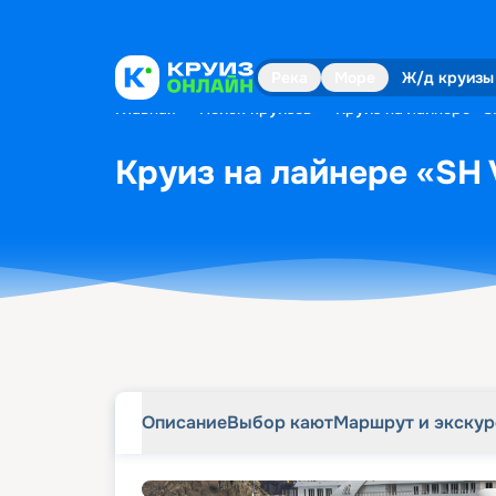
Описание
Выбор кают
Маршрут и экску
Река
Море
Ж/д круизы
Главная
•
Поиск круизов
•
Круиз на лайнере «SH
Круиз на лайнере «SH V
Описание
Выбор кают
Маршрут и экску