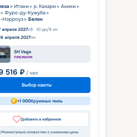
леза
Итаки
р. Кахари
Акики
Фуро-ду-Кужуба
с-Нэрроуз
Белен
7 апреля 2027
сб
10
дн
/
9
нч
26 апреля 2027
пн
SH Vega
ПРЕМИУМ
9 516
₽
/ чел
Выбор каюты
+
1 000
Круизных миль
Добавить в избранное
Моментально оповестим о снижении цены