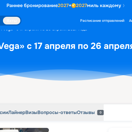
Раннее бронирование
2027
+
2027
миль каждому
рсии
Лайнер
Визы
Вопросы-ответы
Отзывы
0
Яхты
Расписание отправлений
А
 Vega» с 17 апреля по 26 апреля 2027 года
ega» с 17 апреля по 26 апрел
рсии
Лайнер
Визы
Вопросы-ответы
Отзывы
0