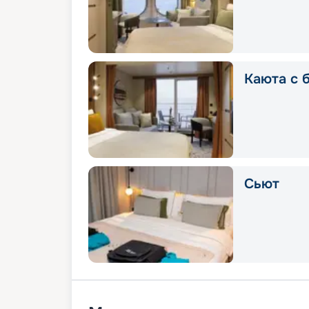
Каюта с 
Сьют