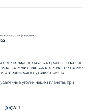
Пишит
ВМЕСТИМОСТЬ (ЧЕЛОВЕК)
152
нного полярного класса, предназначенное
ьно подходит для тех, кто хочет не только
 и отправиться в путешествие по
удалённые уголки нашей планеты, при
на море, элегантными интерьерами в
 развлекательной программой.
ут выбрать круиз по Антарктике и
 Для исследований доступны Перу и
Wifi