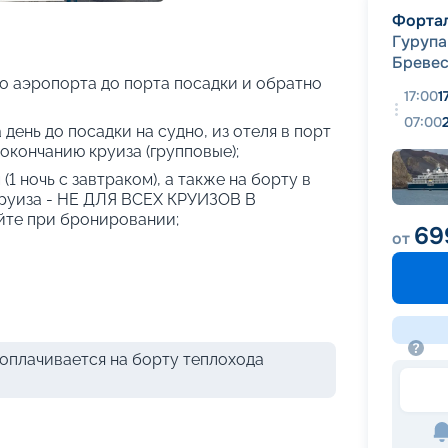
+
43
фотографий
Форта
Гурупа
Бреве
о аэропорта до порта посадки и обратно
17:00
1
07:00
 день до посадки на судно, из отеля в порт
 окончанию круиза (групповые);
(1 ночь с завтраком), а также на борту в
круиза - НЕ ДЛЯ ВСЕХ КРУИЗОВ В
те при бронировании;
69
от
оплачивается на борту теплохода