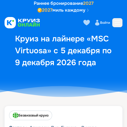
Раннее бронирование
2027
2027
миль каждому
Описание
Выбор кают
Маршрут и экск
Войти
Круиз на лайнере «MSC
Virtuosa» с 5 декабря по
9 декабря 2026 года
Безвизовый круиз