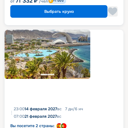
71 332
₽
от
/чел
+1 000
Выбрать круиз
23:00
14 февраля 2027
вс
7
дн
/
6
нч
07:00
21 февраля 2027
вс
Вы посетите 2 страны: