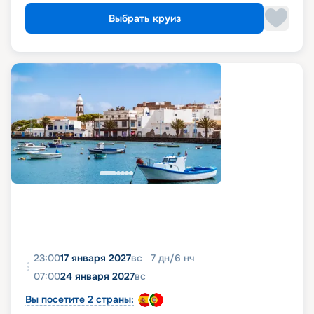
Выбрать круиз
23:00
17 января 2027
вс
7
дн
/
6
нч
07:00
24 января 2027
вс
Вы посетите 2 страны: