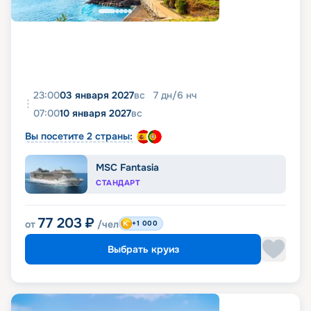
23:00
03 января 2027
вс
7
дн
/
6
нч
07:00
10 января 2027
вс
Вы посетите 2 страны:
MSC Fantasia
СТАНДАРТ
77 203
₽
от
/чел
+1 000
Выбрать круиз