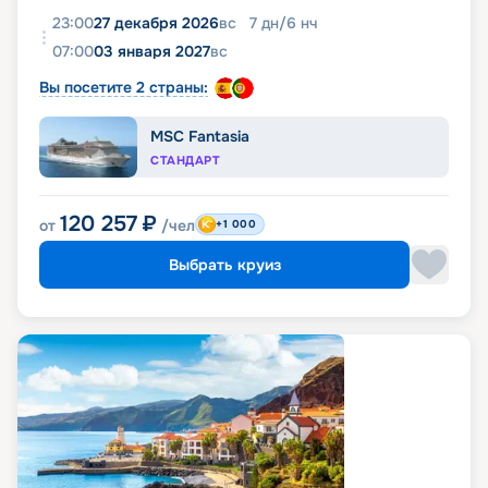
23:00
27 декабря 2026
вс
7
дн
/
6
нч
07:00
03 января 2027
вс
Вы посетите 2 страны:
MSC Fantasia
СТАНДАРТ
120 257
₽
от
/чел
+1 000
Выбрать круиз