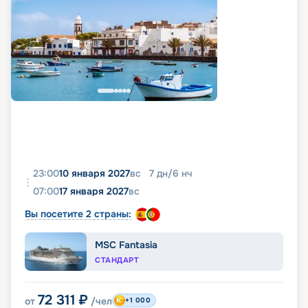
23:00
10 января 2027
вс
7
дн
/
6
нч
07:00
17 января 2027
вс
Вы посетите 2 страны:
MSC Fantasia
СТАНДАРТ
72 311
₽
от
/чел
+1 000