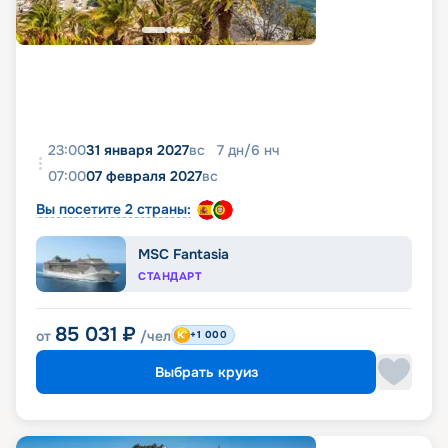
23:00
31 января 2027
вс
7
дн
/
6
нч
07:00
07 февраля 2027
вс
Вы посетите 2 страны:
MSC Fantasia
СТАНДАРТ
85 031
₽
от
/чел
+1 000
Выбрать круиз