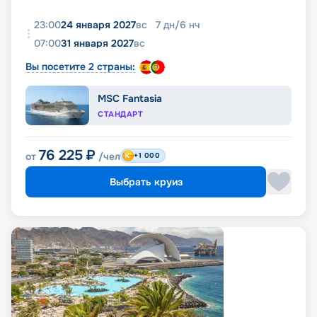
23:00
24 января 2027
вс
7
дн
/
6
нч
07:00
31 января 2027
вс
Вы посетите 2 страны:
MSC Fantasia
СТАНДАРТ
76 225
₽
от
/чел
+1 000
Выбрать круиз