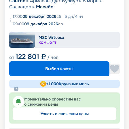
Сантос
Армасан-Дус-Бузиус
В море
Салвадор
Масейо
17:00
05 декабря 2026
сб
5
дн
/
4
нч
09:00
09 декабря 2026
ср
MSC Virtuosa
КОМФОРТ
122 801
₽
от
/ чел
Выбор каюты
+
1 000
Круизных миль
Моментально оповестим вас
о снижении цены
Узнать о снижении цены