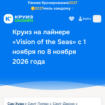
Раннее бронирование
2027
2027
миль каждому
Описание
Выбор кают
Маршрут и экск
Войти
Круиз на лайнере
«Vision of the Seas» с 1
ноября по 8 ноября
2026 года
Сан Хуан
Сент-Томас
Сент-Джонс