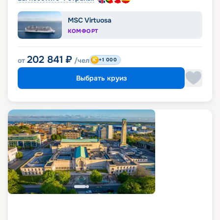
MSC Virtuosa
КОМФОРТ
202 841
₽
от
/чел
+1 000
Выбрать круиз