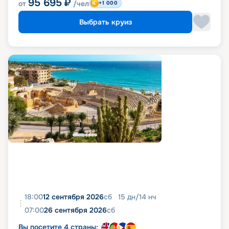
95 695
₽
от
/чел
+1 000
Выбрать круиз
18:00
12 сентября 2026
сб
15
дн
/
14
нч
07:00
26 сентября 2026
сб
Вы посетите 4 страны: