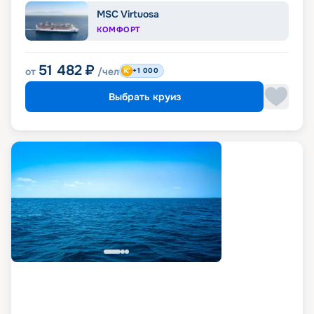
MSC Virtuosa
КОМФОРТ
51 482
₽
от
/чел
+1 000
Выбрать круиз