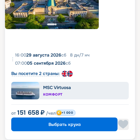
16:00
29 августа 2026
сб
8
дн
/
7
нч
07:00
05 сентября 2026
сб
Вы посетите 2 страны:
MSC Virtuosa
КОМФОРТ
151 658
₽
от
/чел
+1 000
Выбрать круиз