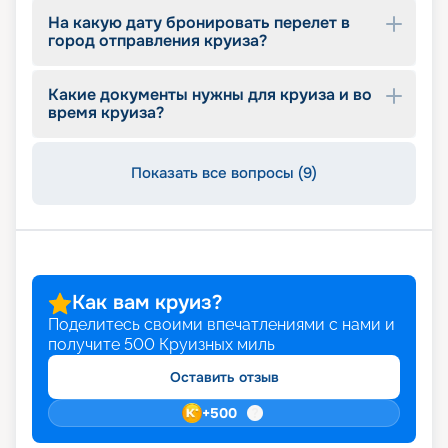
информацию о путевках: узнаете актуальное
На какую дату бронировать перелет в
расписание и обзор маршрутов, схему
город отправления круиза?
размещения, план палуб, описание и фото кают,
цену на круиз. Купить путевку, выбрав
подходящий тур, можно в режиме онлайн.
Какие документы нужны для круиза и во
время круиза?
Показать все вопросы (9)
Как вам круиз?
Поделитесь своими впечатлениями с нами и
получите
500
Круизных миль
Оставить отзыв
+
500