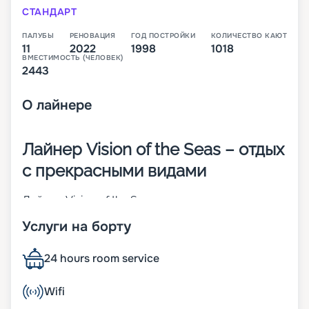
СТАНДАРТ
ПАЛУБЫ
РЕНОВАЦИЯ
ГОД ПОСТРОЙКИ
КОЛИЧЕСТВО КАЮТ
11
2022
1998
1018
ВМЕСТИМОСТЬ (ЧЕЛОВЕК)
2443
О
лайнере
Лайнер Vision of the Seas – отдых
с прекрасными видами
Лайнер Vision of the Seas – круизное судно
одноименного класса, которое было построено
Услуги на борту
в 1998 году. Чтобы соответствовать мировым
тенденциям, в 2018 и 2022 году проведены его
модернизации. Более 50 % поверхностей судна
24 hours room service
светопрозрачные, что гарантирует пассажирам
прекрасный обзор на окружающие виды.
Wifi
Основные характеристики лайнера: