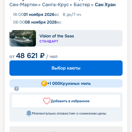
Сен-Мартен
Санта-Крус
Бастер
Сан Хуан
18:00
01 ноября 2026
вс
8
дн
/
7
нч
06:00
08 ноября 2026
вс
Vision of the Seas
СТАНДАРТ
48 621
₽
от
/ чел
Выбор каюты
+
1 000
Круизных миль
Добавить в избранное
Моментально оповестим о снижении цены