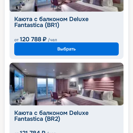
Каюта с балконом Deluxe
Fantastica (BR1)
120 788
₽
от
/чел
Выбрать
Каюта с балконом Deluxe
Fantastica (BR2)