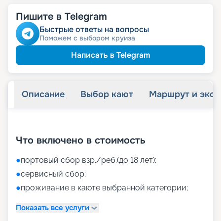
Пишите в Telegram
Быстрые ответы на вопросы
Поможем с выбором круиза
Написать в Telegram
Описание
Выбор кают
Маршрут и экск
+
37
фотографий
Что включено в стоимость
●
портовый сбор взр./реб.(до 18 лет);
●
сервисный сбор;
●
проживание в каюте выбранной категории;
Показать все услуги