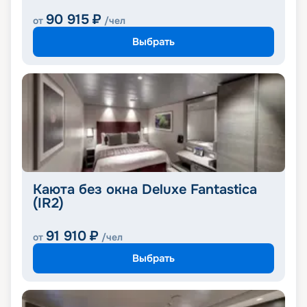
90 915
₽
от
/чел
Выбрать
Каюта без окна Deluxe Fantastica
(IR2)
91 910
₽
от
/чел
Выбрать