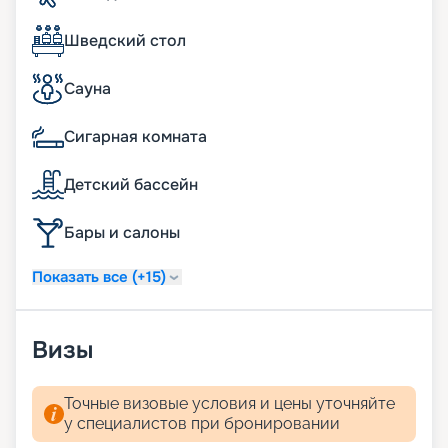
побережье Атлантического океана. Вы можете
купить путевку онлайн – перед вами даты и
Шведский стол
маршруты круизов, план теплохода, схемы
палуб, описание кают, цены на туры, обзоры
Сауна
опытных туристов.
Сигарная комната
Детский бассейн
Бары и салоны
Показать все (+15)
Визы
Точные визовые условия и цены уточняйте
у специалистов при бронировании