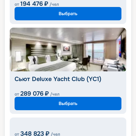
194 476
₽
от
/чел
Выбрать
Сьют Deluxe Yacht Club (YC1)
289 076
₽
от
/чел
Выбрать
348 823
₽
от
/чел