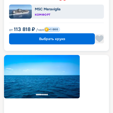
MSC Meraviglia
КОМФОРТ
113 818
₽
от
/чел
+1 000
Выбрать круиз