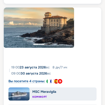
19:00
23 августа 2026
вс
8
дн
/
7
нч
09:00
30 августа 2026
вс
Вы посетите 4 страны:
MSC Meraviglia
КОМФОРТ