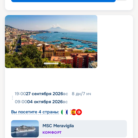
19:00
27 сентября 2026
вс
8
дн
/
7
нч
09:00
04 октября 2026
вс
Вы посетите 4 страны:
MSC Meraviglia
КОМФОРТ