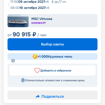
17:00
09 октября 2027
сб
8
дн
/
7
нч
06:00
16 октября 2027
сб
MSC Virtuosa
КОМФОРТ
90 915
₽
от
/ чел
Выбор каюты
+
1 000
Круизных миль
Добавить в избранное
Моментально оповестим о снижении цены
Поделиться