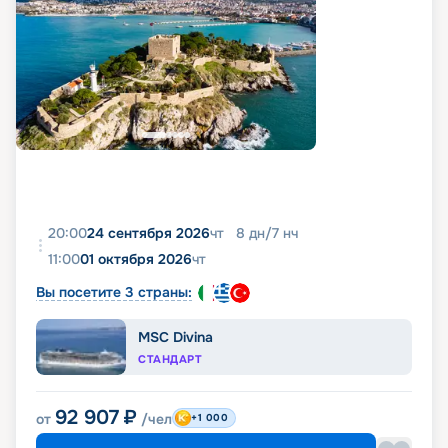
20:00
24 сентября 2026
чт
8
дн
/
7
нч
11:00
01 октября 2026
чт
Вы посетите 3 страны:
MSC Divina
СТАНДАРТ
92 907
₽
от
/чел
+1 000