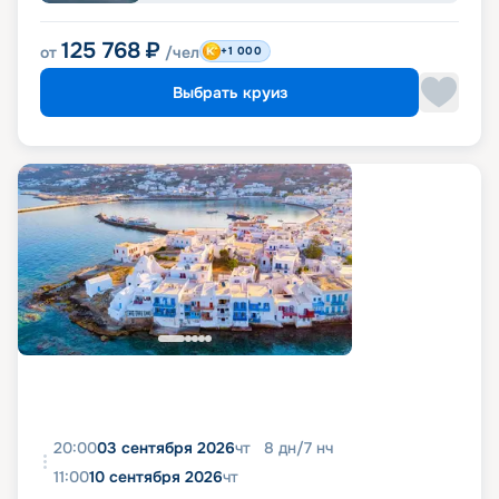
125 768
₽
от
/чел
+1 000
Выбрать круиз
20:00
03 сентября 2026
чт
8
дн
/
7
нч
11:00
10 сентября 2026
чт