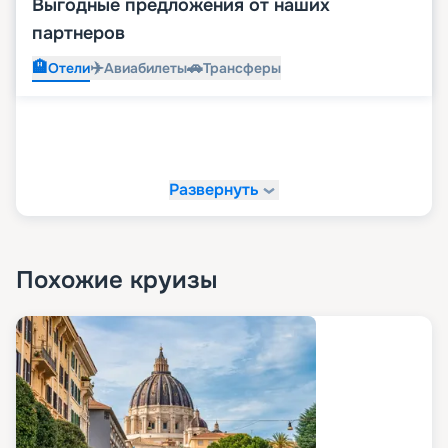
Выгодные предложения от наших
партнеров
🏨
✈️
🚗
Отели
Авиабилеты
Трансферы
Развернуть
Похожие круизы