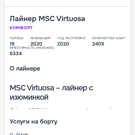
Лайнер
MSC Virtuosa
КОМФОРТ
ПАЛУБЫ
РЕНОВАЦИЯ
ГОД ПОСТРОЙКИ
КОЛИЧЕСТВО КАЮТ
19
2020
2020
2405
ВМЕСТИМОСТЬ (ЧЕЛОВЕК)
6334
О
лайнере
MSC Virtuosa – лайнер с
изюминкой
Лайнер MSC Virtuosa – четвертый круизный
корабль класса Meraviglia и десятый в мире по
Услуги на борту
величине. Он начал эксплуатироваться в мае
2010 года. На 19-палубном судне предусмотрено
2 405 кают разных категорий, в которых