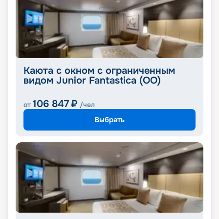
Каюта с окном с ограниченным
видом Junior Fantastica (OO)
106 847
₽
от
/чел
Выбрать