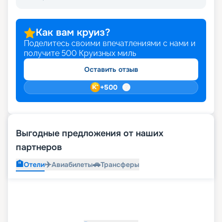
Как вам круиз?
Поделитесь своими впечатлениями с нами и
получите
500
Круизных миль
Оставить отзыв
+
500
Выгодные предложения от наших
партнеров
🏨
✈️
🚗
Отели
Авиабилеты
Трансферы