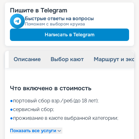
Пишите в Telegram
Быстрые ответы на вопросы
Поможем с выбором круиза
Написать в Telegram
Описание
Выбор кают
Маршрут и экск
+
37
фотографий
Что включено в стоимость
●
портовый сбор взр./реб.(до 18 лет);
●
сервисный сбор;
●
проживание в каюте выбранной категории;
Показать все услуги