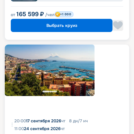
165 599
₽
от
/чел
+1 000
Выбрать круиз
20:00
17 сентября 2026
чт
8
дн
/
7
нч
11:00
24 сентября 2026
чт