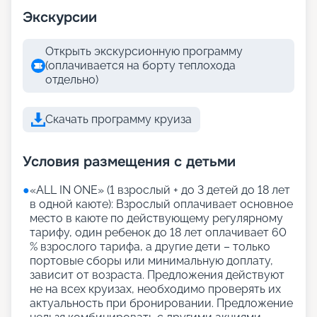
Экскурсии
Открыть экскурсионную программу
(оплачивается на борту теплохода
отдельно)
Скачать программу круиза
Условия размещения с детьми
●
«АLL IN ONE» (1 взрослый + до 3 детей до 18 лет
в одной каюте): Взрослый оплачивает основное
место в каюте по действующему регулярному
тарифу, один ребенок до 18 лет оплачивает 60
% взрослого тарифа, а другие дети – только
портовые сборы или минимальную доплату,
зависит от возраста. Предложения действуют
не на всех круизах, необходимо проверять их
актуальность при бронировании. Предложение