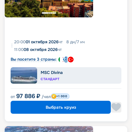
20:00
01 октября 2026
чт
8
дн
/
7
нч
11:00
08 октября 2026
чт
Вы посетите 3 страны:
MSC Divina
СТАНДАРТ
97 886
₽
от
/чел
+1 000
Выбрать круиз