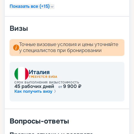
Показать все (+15)
Визы
Точные визовые условия и цены уточняйте
у специалистов при бронировании
Италия
ТРЕБУЕТСЯ ВИЗА
СРОК ВЫПОЛНЕНИЯ ВИЗЫ
СТОИМОСТЬ
45
рабочих дней
9 900
₽
от
Как получить визу
Вопросы-ответы