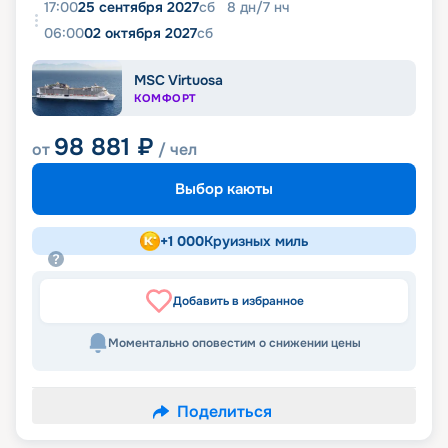
17:00
25 сентября 2027
сб
8
дн
/
7
нч
06:00
02 октября 2027
сб
MSC Virtuosa
КОМФОРТ
98 881
₽
от
/ чел
Выбор каюты
+
1 000
Круизных миль
Добавить в избранное
Моментально оповестим о снижении цены
Поделиться