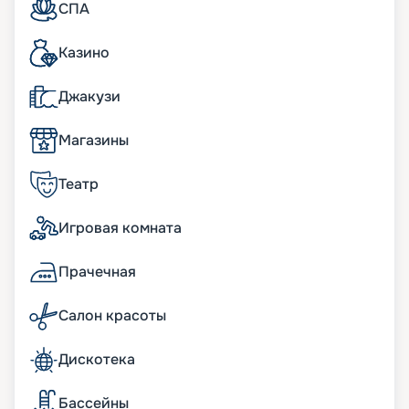
СПА
• осадка – 8,75 м;
• предельная скорость – более 22 узлов;
• водоизмещение – 177,1 тыс. т.
Казино
К услугам пассажиров
Джакузи
Путевкой предусмотрено трехразовое питание в
Магазины
основном ресторане по заказному меню или по
системе «шведский стол». Желающие могут
дополнительно посетить один из других 8
Театр
ресторанов (стейк-хаус, тэппаньяки и другие) и
21 бар со стильными интерьерами и широкой
Игровая комната
тематикой. Для развлечения гостей создана
тщательно продуманная инфраструктура,
Прачечная
включающая спортплощадки, бутики, бассейны,
аквапарк, театр, казино, спа-комплекс MSC
Aurea Spa, торговый комплекс в центральной
Салон красоты
галерее под цифровым «небом» и другие
развлекательные объекты. Но самые яркие
Дискотека
впечатления останутся от экскурсий в новых
городах. Для юных путешественников создана
собственная инфраструктура с участием
Бассейны