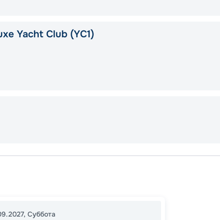
xe Yacht Club (YC1)
Неапо
В море
Неапо
09.2027
,
Суббота