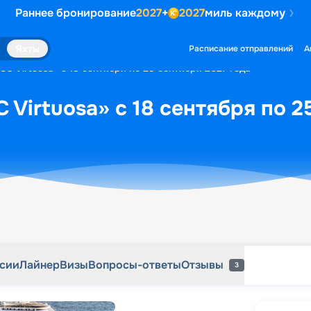
Раннее бронирование
2027
+
2027
миль каждому
рсии
Лайнер
Визы
Вопросы-ответы
Отзывы
3
Яхты
Расписание отправлений
А
C Virtuosa» с 18 сентября по 25 сентября 2027 года
 Virtuosa» с 18 сентября по 2
рсии
Лайнер
Визы
Вопросы-ответы
Отзывы
3