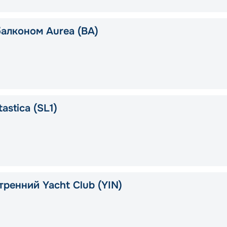
балконом Aurea (BA)
astica (SL1)
тренний Yacht Club (YIN)