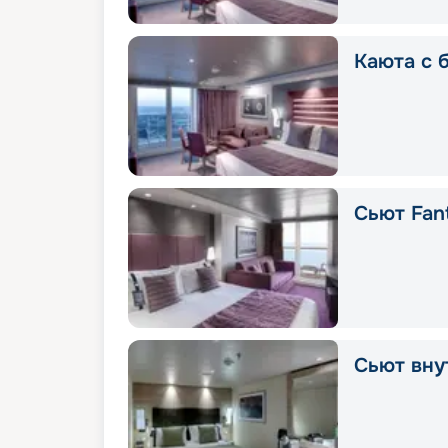
Каюта с 
Сьют Fant
Сьют вну