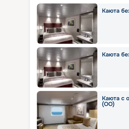
Каюта без
Каюта без
Каюта с 
(OO)