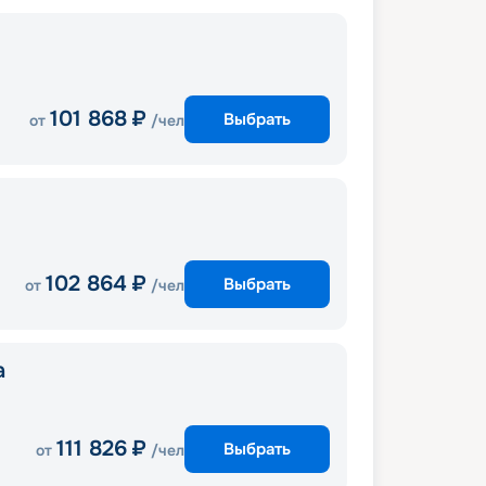
101 868
₽
Выбрать
от
/чел
102 864
₽
Выбрать
от
/чел
a
111 826
₽
Выбрать
от
/чел