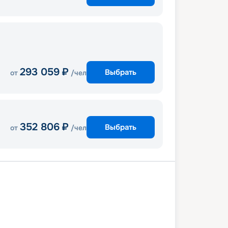
293 059
₽
Выбрать
от
/чел
352 806
₽
Выбрать
от
/чел
ль
Ливорно
Марсель
Барселона
Хальк-Эль-Уэд
Палермо
ль