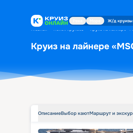
Описание
Выбор кают
Маршрут и экску
Река
Море
Ж/д круизы
Главная
•
Поиск круизов
•
Круиз на лайнере «MS
Круиз на лайнере «MSC
Описание
Выбор кают
Маршрут и экску