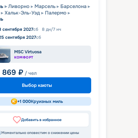
ль
Ливорно
Марсель
Барселона
Хальк-Эль-Уэд
Палермо
ль
8 сентября 2027
сб
8
дн
/
7
нч
25 сентября 2027
сб
MSC Virtuosa
КОМФОРТ
1 869
₽
/ чел
Выбор каюты
+
1 000
Круизных миль
Добавить в избранное
Моментально оповестим о снижении цены