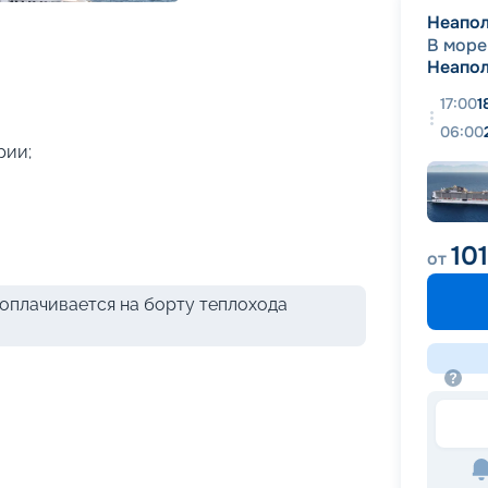
+
37
фотографий
Неапо
В море
Неапо
17:00
1
06:00
рии;
10
от
оплачивается на борту теплохода