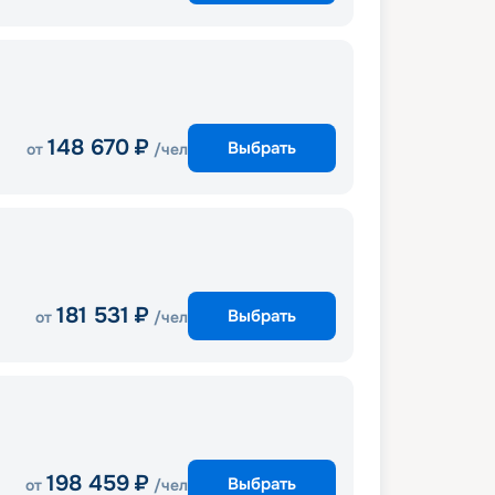
148 670
₽
Выбрать
от
/чел
181 531
₽
Выбрать
от
/чел
198 459
₽
Выбрать
от
/чел