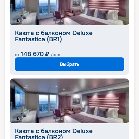
Каюта с балконом Deluxe
Fantastica (BR1)
148 670
₽
от
/чел
Выбрать
Каюта с балконом Deluxe
Fantastica (BR2)