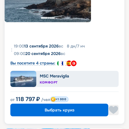
19:00
13 сентября 2026
вс
8
дн
/
7
нч
09:00
20 сентября 2026
вс
Вы посетите 4 страны:
MSC Meraviglia
КОМФОРТ
118 797
₽
от
/чел
+1 000
Выбрать круиз