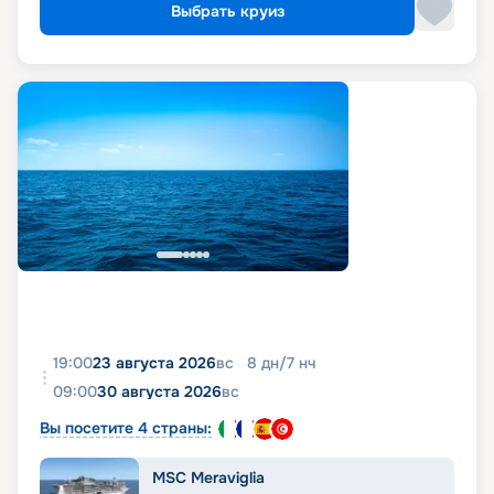
Выбрать круиз
19:00
23 августа 2026
вс
8
дн
/
7
нч
09:00
30 августа 2026
вс
Вы посетите 4 страны:
MSC Meraviglia