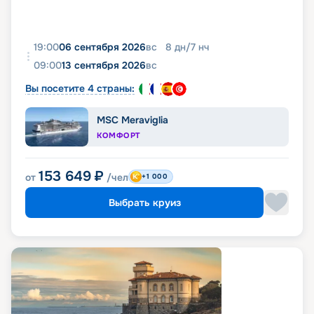
19:00
06 сентября 2026
вс
8
дн
/
7
нч
09:00
13 сентября 2026
вс
Вы посетите 4 страны:
MSC Meraviglia
КОМФОРТ
153 649
₽
от
/чел
+1 000
Выбрать круиз