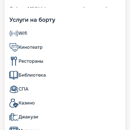
Лайнер MSC Virtuosa – четвертый круизный
корабль класса Meraviglia и десятый в мире по
Услуги на борту
величине. Он начал эксплуатироваться в мае
2010 года. На 19-палубном судне предусмотрено
2 405 кают разных категорий, в которых
Wifi
размещается до 6 334 пассажиров. Также на
борту находится 1 704 члена экипажа.
Кинотеатр
Интересной изюминкой стало цифровое «небо»,
которое расположено над прогулочной
Рестораны
галереей. Изображения воспроизводятся на
экран общей площадью 480 м2. Другие
особенности MSC Virtuosa:
Библиотека
• ширина – 43 м;
• длина судна – 331 метр;
СПА
• осадка – 8,75 м;
• предельная скорость – более 22 узлов;
• водоизмещение – 177,1 тыс. т.
Казино
К услугам пассажиров
Джакузи
Путевкой предусмотрено трехразовое питание в