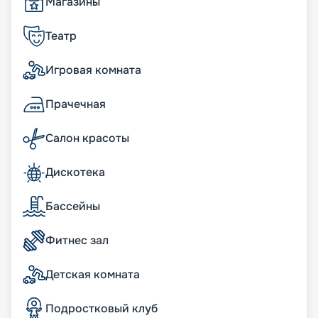
Магазины
основном ресторане по заказному меню или по
системе «шведский стол». Желающие могут
дополнительно посетить один из других 8
Театр
ресторанов (стейк-хаус, тэппаньяки и другие) и
21 бар со стильными интерьерами и широкой
Игровая комната
тематикой. Для развлечения гостей создана
тщательно продуманная инфраструктура,
Прачечная
включающая спортплощадки, бутики, бассейны,
аквапарк, театр, казино, спа-комплекс MSC
Aurea Spa, торговый комплекс в центральной
Салон красоты
галерее под цифровым «небом» и другие
развлекательные объекты. Но самые яркие
Дискотека
впечатления останутся от экскурсий в новых
городах. Для юных путешественников создана
собственная инфраструктура с участием
Бассейны
знаменитых детских брендов – LEGO и других.
Фитнес зал
Путешествуйте с
«Круиз.онлайн»
Детская комната
Круизы MSC Virtuosa отличаются широтой
Подростковый клуб
географии. В навигацию 2026 - 2027 г.