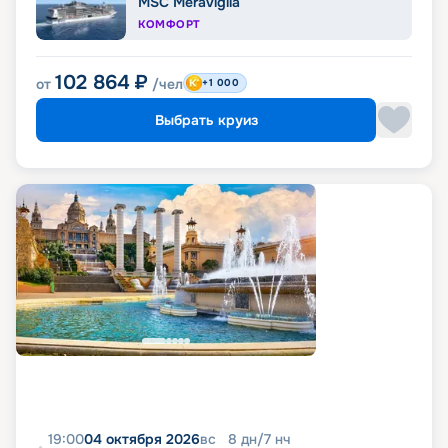
MSC Meraviglia
КОМФОРТ
102 864
₽
от
/чел
+1 000
Выбрать круиз
19:00
04 октября 2026
вс
8
дн
/
7
нч