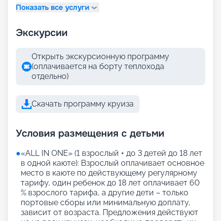
Показать все услуги
Экскурсии
Открыть экскурсионную программу
(оплачивается на борту теплохода
отдельно)
Скачать программу круиза
Условия размещения с детьми
●
«АLL IN ONE» (1 взрослый + до 3 детей до 18 лет
в одной каюте): Взрослый оплачивает основное
место в каюте по действующему регулярному
тарифу, один ребенок до 18 лет оплачивает 60
% взрослого тарифа, а другие дети – только
портовые сборы или минимальную доплату,
зависит от возраста. Предложения действуют