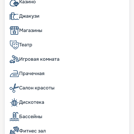
• водоизмещение – 177,1 тыс. т.
Казино
К услугам пассажиров
Джакузи
Путевкой предусмотрено трехразовое питание в
Магазины
основном ресторане по заказному меню или по
системе «шведский стол». Желающие могут
дополнительно посетить один из других 8
Театр
ресторанов (стейк-хаус, тэппаньяки и другие) и
21 бар со стильными интерьерами и широкой
Игровая комната
тематикой. Для развлечения гостей создана
тщательно продуманная инфраструктура,
Прачечная
включающая спортплощадки, бутики, бассейны,
аквапарк, театр, казино, спа-комплекс MSC
Aurea Spa, торговый комплекс в центральной
Салон красоты
галерее под цифровым «небом» и другие
развлекательные объекты. Но самые яркие
Дискотека
впечатления останутся от экскурсий в новых
городах. Для юных путешественников создана
собственная инфраструктура с участием
Бассейны
знаменитых детских брендов – LEGO и других.
Фитнес зал