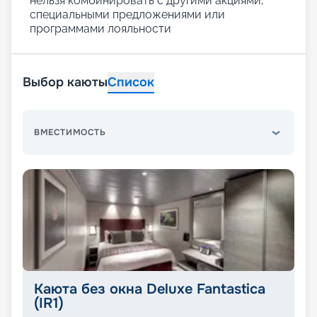
нельзя комбинировать с другими акциями,
специальными предложениями или
программами лояльности
Выбор каюты
Список
ВМЕСТИМОСТЬ
Каюта без окна Deluxe Fantastica
(IR1)