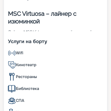
MSC Virtuosa – лайнер с
изюминкой
Лайнер MSC Virtuosa – четвертый круизный
корабль класса Meraviglia и десятый в мире по
Услуги на борту
величине. Он начал эксплуатироваться в мае
2010 года. На 19-палубном судне предусмотрено
2 405 кают разных категорий, в которых
Wifi
размещается до 6 334 пассажиров. Также на
борту находится 1 704 члена экипажа.
Кинотеатр
Интересной изюминкой стало цифровое «небо»,
которое расположено над прогулочной
Рестораны
галереей. Изображения воспроизводятся на
экран общей площадью 480 м2. Другие
особенности MSC Virtuosa:
Библиотека
• ширина – 43 м;
• длина судна – 331 метр;
СПА
• осадка – 8,75 м;
• предельная скорость – более 22 узлов;