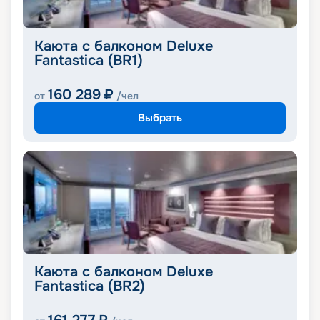
Каюта с балконом Deluxe
Fantastica (BR1)
160 289
₽
от
/чел
Выбрать
Каюта с балконом Deluxe
Fantastica (BR2)