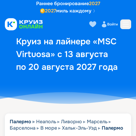
Раннее бронирование
2027
2027
миль каждому
Описание
Выбор кают
Маршрут и экск
Войти
Круиз на лайнере «MSC
Virtuosa» с 13 августа
по 20 августа 2027 года
Палермо
Неаполь
Ливорно
Марсель
Барселона
В море
Хальк-Эль-Уэд
Палермо