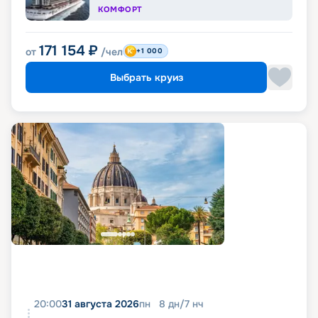
КОМФОРТ
171 154
₽
от
/чел
+1 000
Выбрать круиз
20:00
31 августа 2026
пн
8
дн
/
7
нч