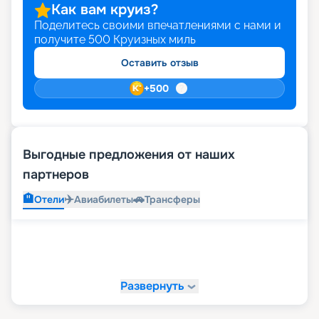
Как вам круиз?
Поделитесь своими впечатлениями с нами и
получите
500
Круизных миль
Оставить отзыв
+
500
Выгодные предложения от наших
партнеров
🏨
✈️
🚗
Отели
Авиабилеты
Трансферы
Развернуть