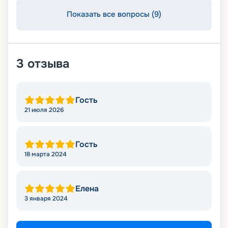
Показать все вопросы (9)
3
отзыва
Гость
21 июля 2026
Гость
18 марта 2024
Елена
3 января 2024