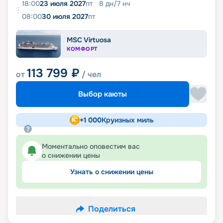
18:00
23 июля 2027
пт
8
дн
/
7
нч
08:00
30 июля 2027
пт
MSC Virtuosa
КОМФОРТ
113 799
₽
от
/ чел
Выбор каюты
+
1 000
Круизных миль
Моментально оповестим вас
о снижении цены
Узнать о снижении цены
Поделиться