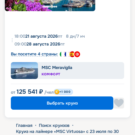
18:00
21 августа 2026
пт
8
дн
/
7
нч
09:00
28 августа 2026
пт
Вы посетите 4 страны:
MSC Meraviglia
КОМФОРТ
125 541
₽
от
/чел
+1 000
Выбрать круиз
Главная
•
Поиск круизов
•
Круиз на лайнере «MSC Virtuosa» с 23 июля по 30