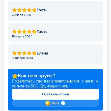
Гость
21 июля 2026
Гость
18 марта 2024
Елена
3 января 2024
Как вам круиз?
Поделитесь своими впечатлениями с нами и
получите
500
Круизных миль
Оставить отзыв
+
500