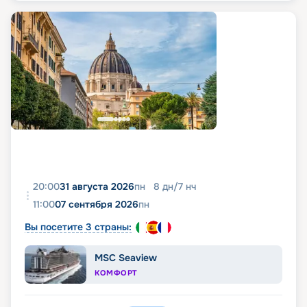
20:00
31 августа 2026
пн
8
дн
/
7
нч
11:00
07 сентября 2026
пн
Вы посетите 3 страны:
MSC Seaview
КОМФОРТ