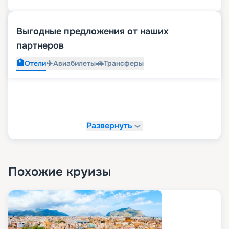
Выгодные предложения от наших
партнеров
🏨
✈️
🚗
Отели
Авиабилеты
Трансферы
Развернуть
Похожие круизы