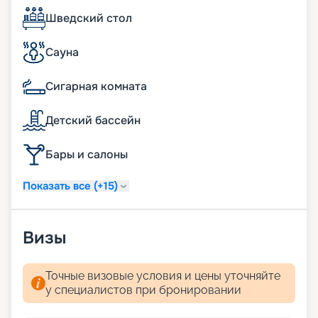
побережье Атлантического океана. Вы можете
купить путевку онлайн – перед вами даты и
Шведский стол
маршруты круизов, план теплохода, схемы
палуб, описание кают, цены на туры, обзоры
Сауна
опытных туристов.
Сигарная комната
Детский бассейн
Бары и салоны
Показать все (+15)
Визы
Точные визовые условия и цены уточняйте
у специалистов при бронировании