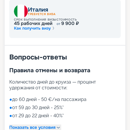
Италия
ТРЕБУЕТСЯ ВИЗА
СРОК ВЫПОЛНЕНИЯ ВИЗЫ
СТОИМОСТЬ
45
рабочих дней
9 900
₽
от
Как получить визу
Вопросы-ответы
Правила отмены и возврата
Количество дней до круиза — процент
удержания от стоимости:
●
до 60 дней - 50 €/на пассажира
●
от 59 до 30 дней - 25%*
●
от 29 до 22 дней - 40%*
Показать все условия