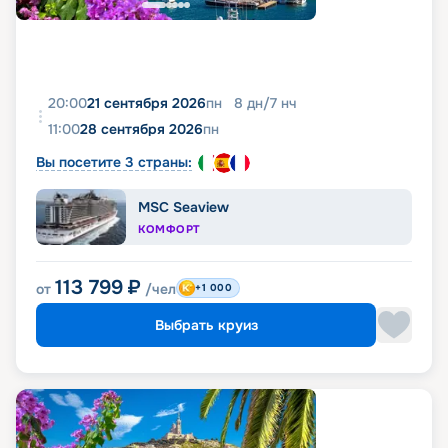
20:00
21 сентября 2026
пн
8
дн
/
7
нч
11:00
28 сентября 2026
пн
Вы посетите 3 страны:
MSC Seaview
КОМФОРТ
113 799
₽
от
/чел
+1 000
Выбрать круиз