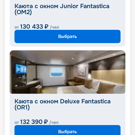
Каюта с окном Junior Fantastica
(OM2)
130 433
₽
от
/чел
Выбрать
Каюта с окном Deluxe Fantastica
(OR1)
132 390
₽
от
/чел
Выбрать