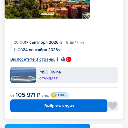
20:00
17 сентября 2026
чт
8
дн
/
7
нч
11:00
24 сентября 2026
чт
Вы посетите 3 страны:
MSC Divina
СТАНДАРТ
105 971
₽
от
/чел
+1 000
Выбрать круиз