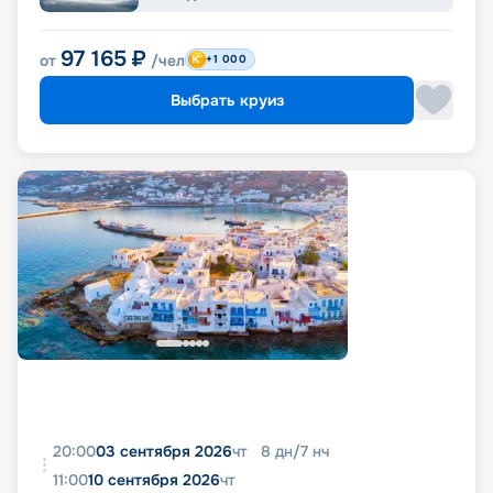
97 165
₽
от
/чел
+1 000
Выбрать круиз
20:00
03 сентября 2026
чт
8
дн
/
7
нч
11:00
10 сентября 2026
чт