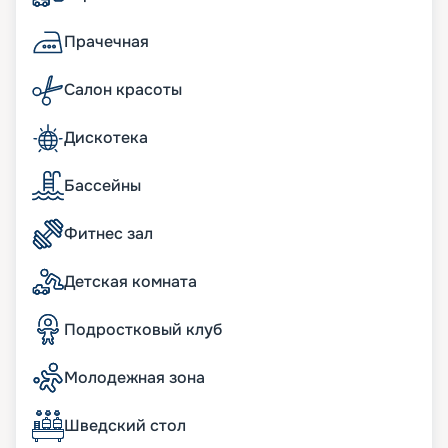
тематикой. Для развлечения гостей создана
тщательно продуманная инфраструктура,
Прачечная
включающая спортплощадки, бутики, бассейны,
аквапарк, театр, казино, спа-комплекс MSC
Aurea Spa, торговый комплекс в центральной
Салон красоты
галерее под цифровым «небом» и другие
развлекательные объекты. Но самые яркие
Дискотека
впечатления останутся от экскурсий в новых
городах. Для юных путешественников создана
собственная инфраструктура с участием
Бассейны
знаменитых детских брендов – LEGO и других.
Фитнес зал
Путешествуйте с
«Круиз.онлайн»
Детская комната
Круизы MSC Virtuosa отличаются широтой
Подростковый клуб
географии. В навигацию 2026 - 2027 г.
белоснежный лайнер увидят в портах Северной
Молодежная зона
Европы, на португальском и испанском
побережье Атлантического океана. Вы можете
купить путевку онлайн – перед вами даты и
Шведский стол
маршруты круизов, план теплохода, схемы