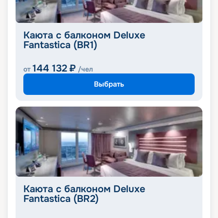
Каюта с балконом Deluxe
Fantastica (BR1)
144 132
₽
от
/чел
Выбрать
Каюта с балконом Deluxe
Fantastica (BR2)