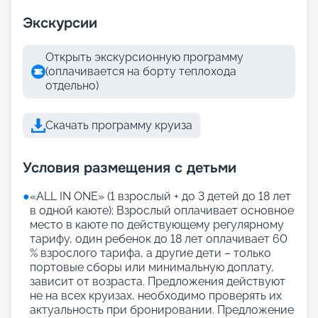
Экскурсии
Открыть экскурсионную программу
(оплачивается на борту теплохода
отдельно)
Скачать программу круиза
Условия размещения с детьми
●
«АLL IN ONE» (1 взрослый + до 3 детей до 18 лет
в одной каюте): Взрослый оплачивает основное
место в каюте по действующему регулярному
тарифу, один ребенок до 18 лет оплачивает 60
% взрослого тарифа, а другие дети – только
портовые сборы или минимальную доплату,
зависит от возраста. Предложения действуют
не на всех круизах, необходимо проверять их
актуальность при бронировании. Предложение