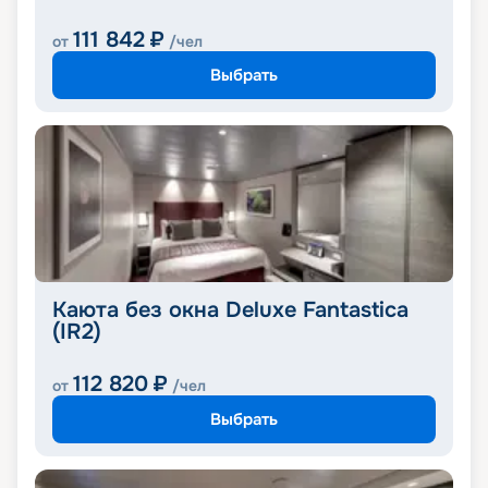
111 842
₽
от
/чел
Выбрать
Каюта без окна Deluxe Fantastica
(IR2)
112 820
₽
от
/чел
Выбрать