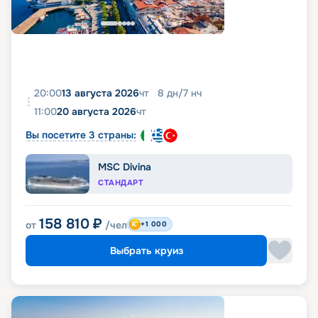
20:00
13 августа 2026
чт
8
дн
/
7
нч
11:00
20 августа 2026
чт
Вы посетите 3 страны:
MSC Divina
СТАНДАРТ
158 810
₽
от
/чел
+1 000
Выбрать круиз