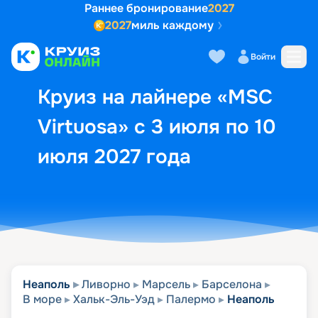
Раннее бронирование
2027
2027
миль каждому
Описание
Выбор кают
Маршрут и экск
Войти
Круиз на лайнере «MSC
Virtuosa» с 3 июля по 10
июля 2027 года
Неаполь
Ливорно
Марсель
Барселона
В море
Хальк-Эль-Уэд
Палермо
Неаполь