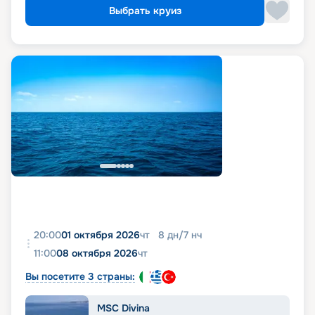
Выбрать круиз
20:00
01 октября 2026
чт
8
дн
/
7
нч
11:00
08 октября 2026
чт
Вы посетите 3 страны:
MSC Divina