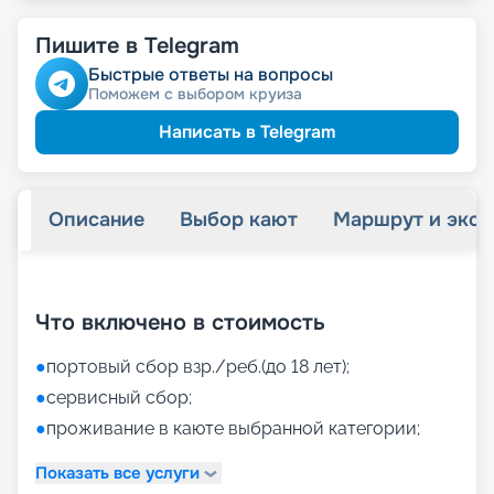
Пишите в Telegram
Быстрые ответы на вопросы
Поможем с выбором круиза
Написать в Telegram
Описание
Выбор кают
Маршрут и экск
+
33
фотографий
Что включено в стоимость
●
портовый сбор взр./реб.(до 18 лет);
●
сервисный сбор;
●
проживание в каюте выбранной категории;
Показать все услуги