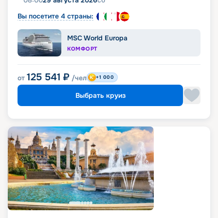
08:00
29 августа 2026
сб
Вы посетите 4 страны:
MSC World Europa
КОМФОРТ
125 541
₽
от
/чел
+1 000
Выбрать круиз