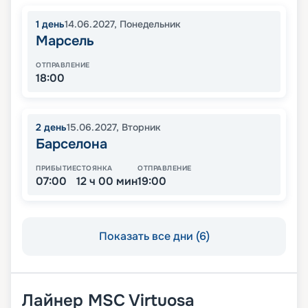
1
день
14.06.2027
,
Понедельник
Марсель
ОТПРАВЛЕНИЕ
18:00
2
день
15.06.2027
,
Вторник
Барселона
ПРИБЫТИЕ
СТОЯНКА
ОТПРАВЛЕНИЕ
07:00
12 ч 00 мин
19:00
Показать все дни (6)
Лайнер
MSC Virtuosa