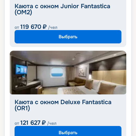
Каюта с окном Junior Fantastica
(OM2)
119 670
₽
от
/чел
Выбрать
Каюта с окном Deluxe Fantastica
(OR1)
121 627
₽
от
/чел
Выбрать