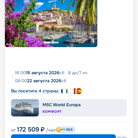
18:00
15 августа 2026
сб
8
дн
/
7
нч
08:00
22 августа 2026
сб
Вы посетите 4 страны:
MSC World Europa
КОМФОРТ
172 509
₽
от
/чел
+1 000