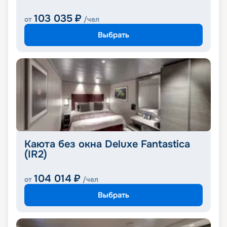
103 035
₽
от
/чел
Выбрать
Каюта без окна Deluxe Fantastica
(IR2)
104 014
₽
от
/чел
Выбрать