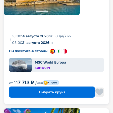
18:00
14 августа 2026
пт
8
дн
/
7
нч
08:00
21 августа 2026
пт
Вы посетите 4 страны:
MSC World Europa
КОМФОРТ
117 713
₽
от
/чел
+1 000
Выбрать круиз