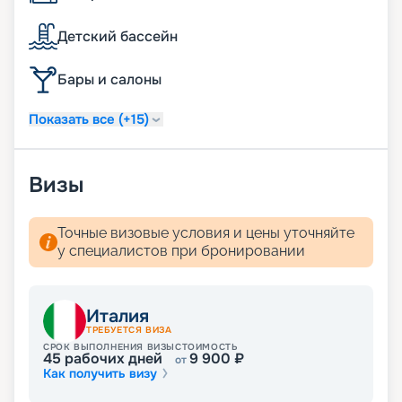
Детский бассейн
Бары и салоны
Показать все (+15)
Визы
Точные визовые условия и цены уточняйте
у специалистов при бронировании
Италия
ТРЕБУЕТСЯ ВИЗА
СРОК ВЫПОЛНЕНИЯ ВИЗЫ
СТОИМОСТЬ
45
рабочих дней
9 900
₽
от
Как получить визу