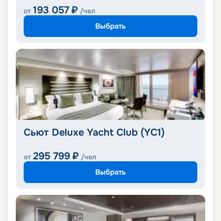
193 057
₽
от
/чел
Выбрать
Сьют Deluxe Yacht Club (YC1)
295 799
₽
от
/чел
Выбрать