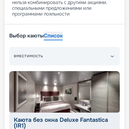
нельзя комбинировать с другими акциями,
специальными предложениями или
программами лояльности
Выбор каюты
Список
ВМЕСТИМОСТЬ
Каюта без окна Deluxe Fantastica
(IR1)