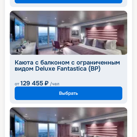
Каюта с балконом с ограниченным
видом Deluxe Fantastica (BP)
129 455
₽
от
/чел
Выбрать