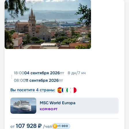
18:00
04 сентября 2026
пт
8
дн
/
7
нч
08:00
11 сентября 2026
пт
Вы посетите 4 страны:
MSC World Europa
КОМФОРТ
107 928
₽
от
/чел
+1 000