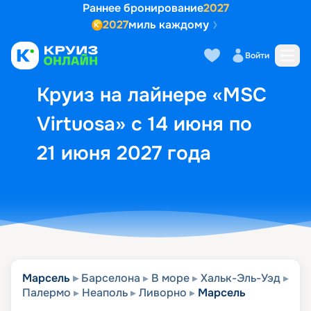
Раннее бронирование
2027
2027
миль каждому
Описание
Выбор кают
Маршрут и экск
Войти
Круиз на лайнере «MSC
Virtuosa» с 14 июня по
21 июня 2027 года
Марсель
Барселона
В море
Хальк-Эль-Уэд
Палермо
Неаполь
Ливорно
Марсель