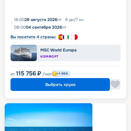
18:00
28 августа 2026
пт
8
дн
/
7
нч
08:00
04 сентября 2026
пт
Вы посетите 4 страны:
MSC World Europa
КОМФОРТ
115 756
₽
от
/чел
+1 000
Выбрать круиз