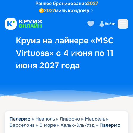
Раннее бронирование
2027
2027
миль каждому
Описание
Выбор кают
Маршрут и экск
Войти
Круиз на лайнере «MSC
Virtuosa» с 4 июня по 11
июня 2027 года
Палермо
Неаполь
Ливорно
Марсель
Барселона
В море
Хальк-Эль-Уэд
Палермо