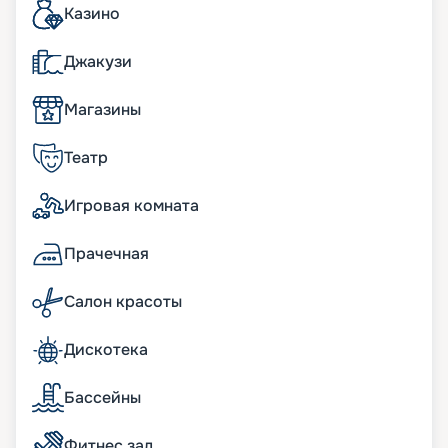
• водоизмещение – 177,1 тыс. т.
Казино
К услугам пассажиров
Джакузи
Путевкой предусмотрено трехразовое питание в
Магазины
основном ресторане по заказному меню или по
системе «шведский стол». Желающие могут
дополнительно посетить один из других 8
Театр
ресторанов (стейк-хаус, тэппаньяки и другие) и
21 бар со стильными интерьерами и широкой
Игровая комната
тематикой. Для развлечения гостей создана
тщательно продуманная инфраструктура,
Прачечная
включающая спортплощадки, бутики, бассейны,
аквапарк, театр, казино, спа-комплекс MSC
Aurea Spa, торговый комплекс в центральной
Салон красоты
галерее под цифровым «небом» и другие
развлекательные объекты. Но самые яркие
Дискотека
впечатления останутся от экскурсий в новых
городах. Для юных путешественников создана
собственная инфраструктура с участием
Бассейны
знаменитых детских брендов – LEGO и других.
Фитнес зал