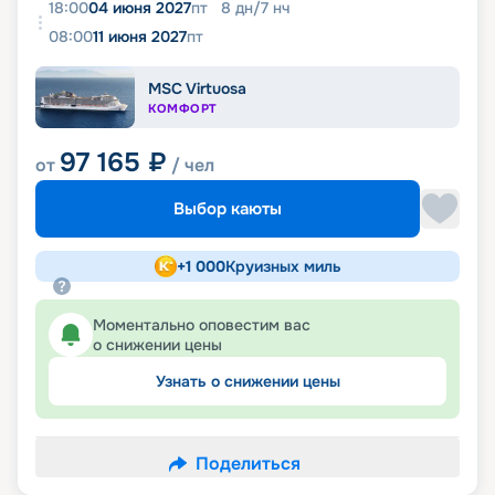
18:00
04 июня 2027
пт
8
дн
/
7
нч
08:00
11 июня 2027
пт
MSC Virtuosa
КОМФОРТ
97 165
₽
от
/ чел
Выбор каюты
+
1 000
Круизных миль
Моментально оповестим вас
о снижении цены
Узнать о снижении цены
Поделиться