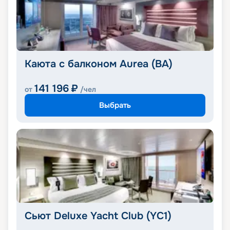
Каюта с балконом Aurea (BA)
141 196
₽
от
/чел
Выбрать
Сьют Deluxe Yacht Club (YC1)