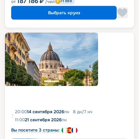
187 186
₽
от
/чел
+1 000
Выбрать круиз
20:00
14 сентября 2026
пн
8
дн
/
7
нч
11:00
21 сентября 2026
пн
Вы посетите 3 страны: