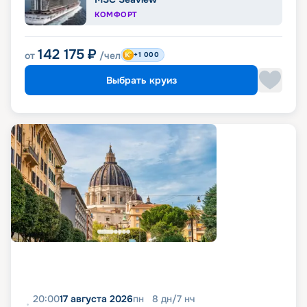
КОМФОРТ
142 175
₽
от
/чел
+1 000
Выбрать круиз
20:00
17 августа 2026
пн
8
дн
/
7
нч