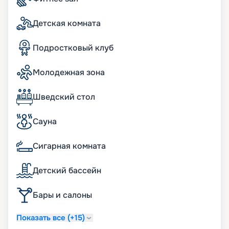
Путешествуйте с
«Круиз.онлайн»
Детская комната
Круизы MSC Virtuosa отличаются широтой
Подростковый клуб
географии. В навигацию 2026 - 2027 г.
белоснежный лайнер увидят в портах Северной
Молодежная зона
Европы, на португальском и испанском
побережье Атлантического океана. Вы можете
купить путевку онлайн – перед вами даты и
Шведский стол
маршруты круизов, план теплохода, схемы
палуб, описание кают, цены на туры, обзоры
Сауна
опытных туристов.
Сигарная комната
Детский бассейн
Бары и салоны
Показать все (+15)