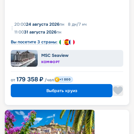
20:00
24 августа 2026
пн
8
дн
/
7
нч
11:00
31 августа 2026
пн
Вы посетите 3 страны:
MSC Seaview
КОМФОРТ
179 358
₽
от
/чел
+1 000
Выбрать круиз