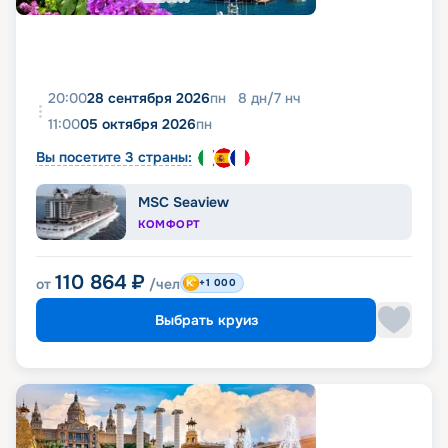
20:00
28 сентября 2026
пн
8
дн
/
7
нч
11:00
05 октября 2026
пн
Вы посетите 3 страны:
MSC Seaview
КОМФОРТ
110 864
₽
от
/чел
+1 000
Выбрать круиз