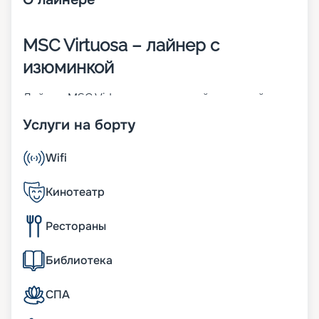
MSC Virtuosa – лайнер с
изюминкой
Лайнер MSC Virtuosa – четвертый круизный
корабль класса Meraviglia и десятый в мире по
Услуги на борту
величине. Он начал эксплуатироваться в мае
2010 года. На 19-палубном судне предусмотрено
2 405 кают разных категорий, в которых
Wifi
размещается до 6 334 пассажиров. Также на
борту находится 1 704 члена экипажа.
Кинотеатр
Интересной изюминкой стало цифровое «небо»,
которое расположено над прогулочной
Рестораны
галереей. Изображения воспроизводятся на
экран общей площадью 480 м2. Другие
особенности MSC Virtuosa:
Библиотека
• ширина – 43 м;
• длина судна – 331 метр;
СПА
• осадка – 8,75 м;
• предельная скорость – более 22 узлов;