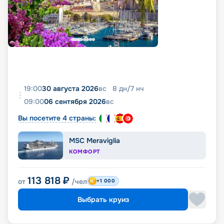
19:00
30 августа 2026
вс
8
дн
/
7
нч
09:00
06 сентября 2026
вс
Вы посетите 4 страны:
MSC Meraviglia
КОМФОРТ
113 818
₽
от
/чел
+1 000
Выбрать круиз