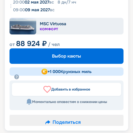
20:00
02 мая 2027
вс
8
дн
/
7
нч
09:00
09 мая 2027
вс
MSC Virtuosa
КОМФОРТ
88 924
₽
от
/ чел
Выбор каюты
+
1 000
Круизных миль
Добавить в избранное
Моментально оповестим о снижении цены
Поделиться