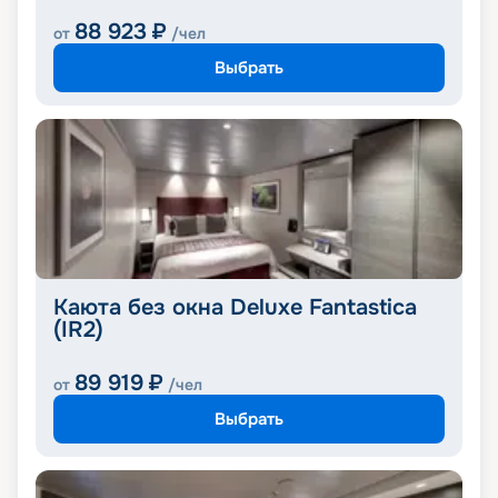
88 923
₽
от
/чел
Выбрать
Каюта без окна Deluxe Fantastica
(IR2)
89 919
₽
от
/чел
Выбрать