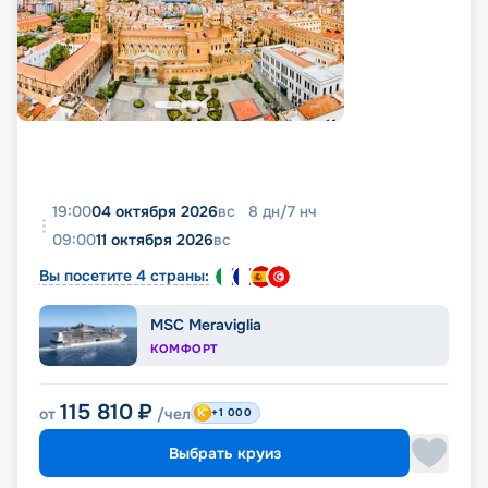
19:00
04 октября 2026
вс
8
дн
/
7
нч
09:00
11 октября 2026
вс
Вы посетите 4 страны:
MSC Meraviglia
КОМФОРТ
115 810
₽
от
/чел
+1 000
Выбрать круиз