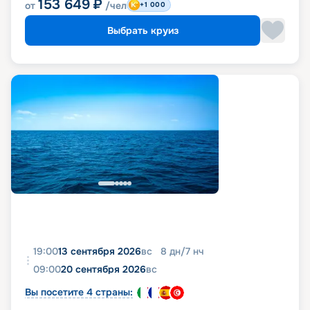
153 649
₽
от
/чел
+1 000
Выбрать круиз
19:00
13 сентября 2026
вс
8
дн
/
7
нч
09:00
20 сентября 2026
вс
Вы посетите 4 страны: