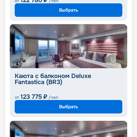
122 780
₽
от
/чел
Выбрать
Каюта с балконом Deluxe
Fantastica (BR3)
123 775
₽
от
/чел
Выбрать