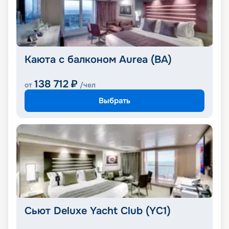
Каюта с балконом Aurea (BA)
138 712
₽
от
/чел
Выбрать
Сьют Deluxe Yacht Club (YC1)