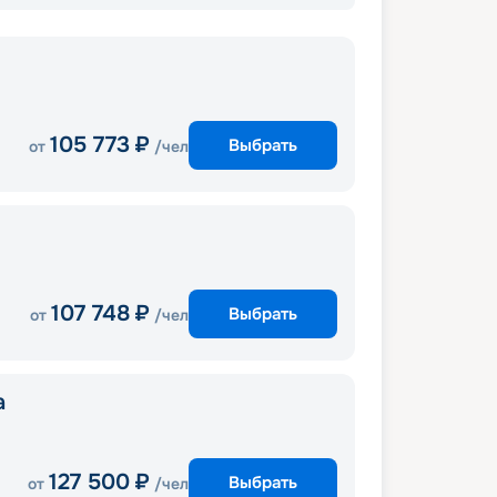
105 773
₽
Выбрать
от
/чел
107 748
₽
Выбрать
от
/чел
a
127 500
₽
Выбрать
от
/чел