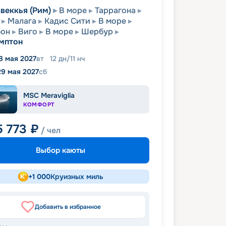
веккья (Рим)
В море
Таррагона
Малага
Кадис Сити
В море
бон
Виго
В море
Шербур
мптон
8 мая 2027
вт
12
дн
/
11
нч
29 мая 2027
сб
MSC Meraviglia
КОМФОРТ
5 773
₽
/ чел
Выбор каюты
+
1 000
Круизных миль
Добавить в избранное