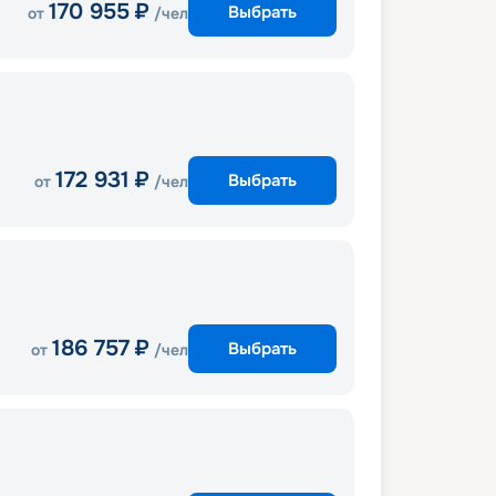
170 955
₽
Выбрать
от
/чел
172 931
₽
Выбрать
от
/чел
186 757
₽
Выбрать
от
/чел