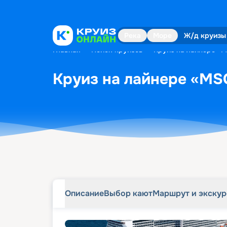
Описание
Выбор кают
Маршрут и экску
Река
Море
Ж/д круизы
Главная
•
Поиск круизов
•
Круиз на лайнере «MS
Круиз на лайнере «MSC 
Описание
Выбор кают
Маршрут и экску