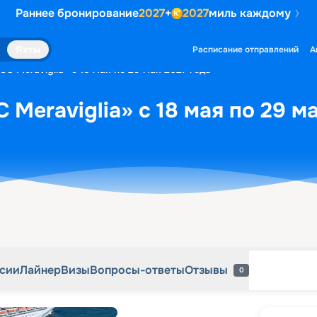
Раннее бронирование
2027
+
2027
миль каждому
рсии
Лайнер
Визы
Вопросы-ответы
Отзывы
0
Яхты
Расписание отправлений
А
C Meraviglia» с 18 мая по 29 мая 2027 года
Meraviglia» с 18 мая по 29 м
рсии
Лайнер
Визы
Вопросы-ответы
Отзывы
0