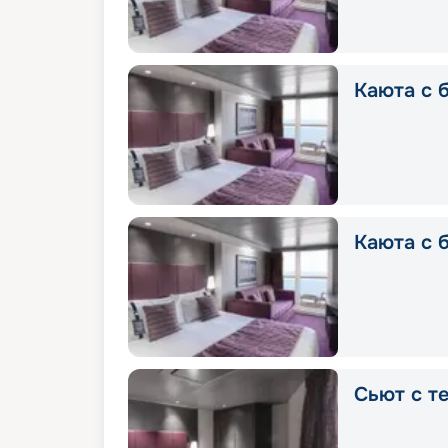
Каюта с б
Каюта с 
Cьют с т