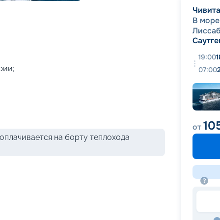
+
46
фотографий
Чивита
В море
Лисса
Саутге
19:00
1
рии;
07:00
10
от
оплачивается на борту теплохода