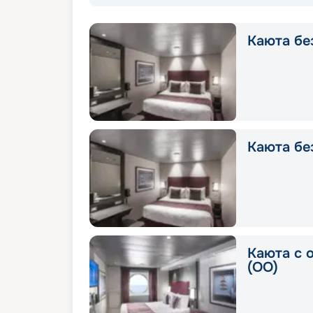
Каюта без
Каюта без
Каюта с 
(OO)