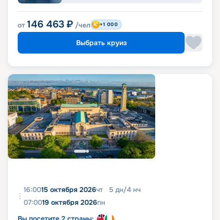
146 463
₽
от
/чел
+1 000
Выбрать круиз
16:00
15 октября 2026
чт
5
дн
/
4
нч
07:00
19 октября 2026
пн
Вы посетите 2 страны: