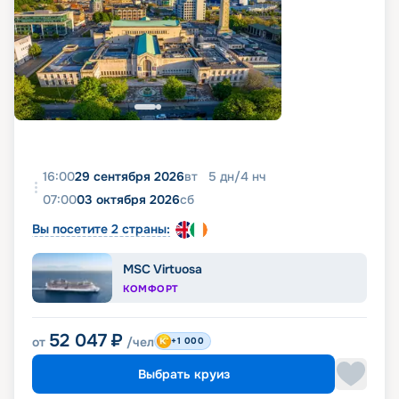
16:00
29 сентября 2026
вт
5
дн
/
4
нч
07:00
03 октября 2026
сб
Вы посетите 2 страны:
MSC Virtuosa
КОМФОРТ
52 047
₽
от
/чел
+1 000
Выбрать круиз