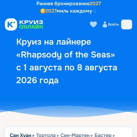
Раннее бронирование
2027
2027
миль каждому
Описание
Выбор кают
Маршрут и экск
Войти
Круиз на лайнере
«Rhapsody of the Seas»
с 1 августа по 8 августа
2026 года
Сан Хуан
Тортола
Сен-Мартен
Бастер