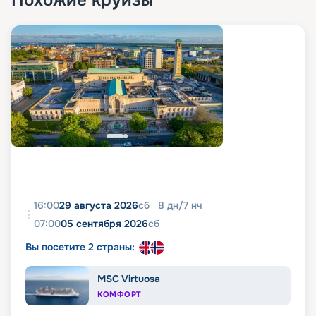
Похожие круизы
описанием кают, увидеть фото лайнера
Rhapsody of the Seas можно прямо на этой
странице. Здесь же вы сможете забронировать
место на этом замечательном лайнере и купить
путевку на незабываемый тур в навигацию 2026 -
2027 по выгодной цене. По всем интересующим
вас вопросам обращайтесь к нашим
специалистам в онлайн-форме или по
контактному номеру.
16:00
29 августа 2026
сб
8
дн
/
7
нч
07:00
05 сентября 2026
сб
Вы посетите 2 страны:
MSC Virtuosa
КОМФОРТ