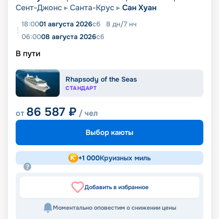
Сент-Джонс
Санта-Крус
Сан Хуан
18:00
01 августа 2026
сб
8
дн
/
7
нч
06:00
08 августа 2026
сб
В пути
Rhapsody of the Seas
СТАНДАРТ
86 587
₽
от
/ чел
Выбор каюты
+
1 000
Круизных миль
Добавить в избранное
Моментально оповестим о снижении цены