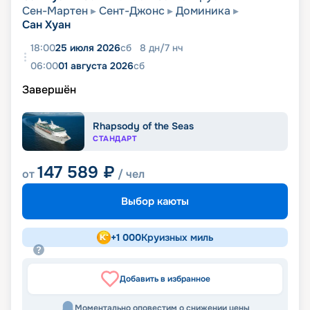
Сен-Мартен
Сент-Джонс
Доминика
Сан Хуан
18:00
25 июля 2026
сб
8
дн
/
7
нч
06:00
01 августа 2026
сб
Завершён
Rhapsody of the Seas
СТАНДАРТ
147 589
₽
от
/ чел
Выбор каюты
+
1 000
Круизных миль
Добавить в избранное
Моментально оповестим о снижении цены