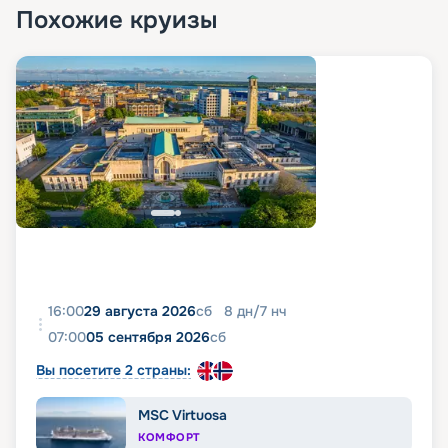
планом палуб, характеристиками судна и
Похожие круизы
описанием кают, увидеть фото лайнера
Rhapsody of the Seas можно прямо на этой
странице. Здесь же вы сможете забронировать
место на этом замечательном лайнере и купить
путевку на незабываемый тур в навигацию 2026 -
2027 по выгодной цене. По всем интересующим
вас вопросам обращайтесь к нашим
специалистам в онлайн-форме или по
контактному номеру.
16:00
29 августа 2026
сб
8
дн
/
7
нч
07:00
05 сентября 2026
сб
Вы посетите 2 страны:
MSC Virtuosa
КОМФОРТ