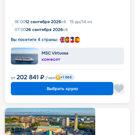
18:00
12 сентября 2026
сб
15
дн
/
14
нч
07:00
26 сентября 2026
сб
Вы посетите 4 страны:
MSC Virtuosa
КОМФОРТ
202 841
₽
от
/чел
+1 000
Выбрать круиз