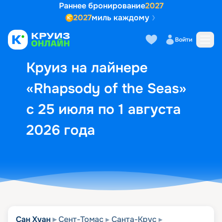
Раннее бронирование
2027
2027
миль каждому
Описание
Выбор кают
Маршрут и экск
Войти
Круиз на лайнере
«Rhapsody of the Seas»
с 25 июля по 1 августа
2026 года
Сан Хуан
Сент-Томас
Санта-Крус