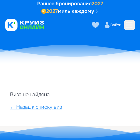
Раннее бронирование
2027
2027
миль каждому
Войти
Главная
•
Визы для круизов
•
Виза в Пуэрто-Рико
Виза не найдена.
← Назад к списку виз