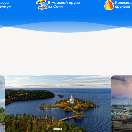
ласса
В морской круиз
Коллекц
ремиум
из Сочи
круизов