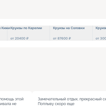
и Кижи
Круизы по Карелии
Круизы на Соловки
Круиз
от
20400
₽
от
87600
₽
от
30
помощь этой 
Замечательный отдых, прекрасный се
ивала не 
Поплыву скоро еще
