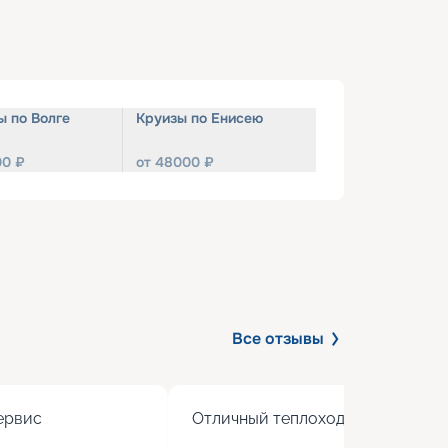
ы по Волге
Круизы по Енисею
00
₽
от
48000
₽
Все отзывы
рвис

Отличный теплоход с хорошим 