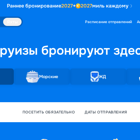
Раннее бронирование
2027
+
2027
миль каждому
Яхты
Расписание отправлений
А
руизы бронируют
зде
Морские
ЖД
ПОСЕТИТЬ ОБЯЗАТЕЛЬНО
ДАТЫ ОТПРАВЛЕНИЯ