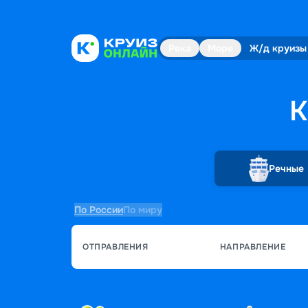
Река
Море
Ж/д круизы
К
Речные
По России
По миру
ОТПРАВЛЕНИЯ
НАПРАВЛЕНИЕ