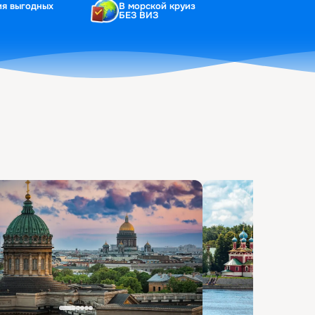
ия выгодных
В морской круиз
БЕЗ ВИЗ