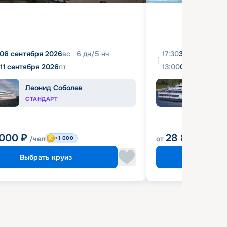
06 сентября 2026
вс
6
дн
/
5
нч
17:30
31 августа 20
11 сентября 2026
пт
13:00
04 сентября 
Леонид Соболев
Башк
СТАНДАРТ
ЭКОН
 000
₽
28 800
₽
/чел
от
/чел
+1 000
Выбрать круиз
Выбрат