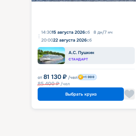
14:30
15 августа 2026
сб
8
дн
/
7
нч
20:00
22 августа 2026
сб
А.С. Пушкин
СТАНДАРТ
81 130
₽
от
/чел
+1 000
85 400
₽
/чел
Выбрать круиз