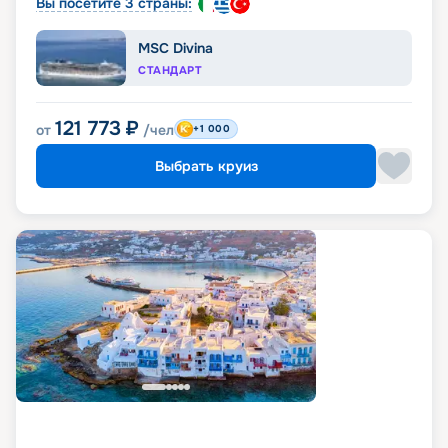
Вы посетите 3 страны:
MSC Divina
СТАНДАРТ
121 773
₽
от
/чел
+1 000
Выбрать круиз