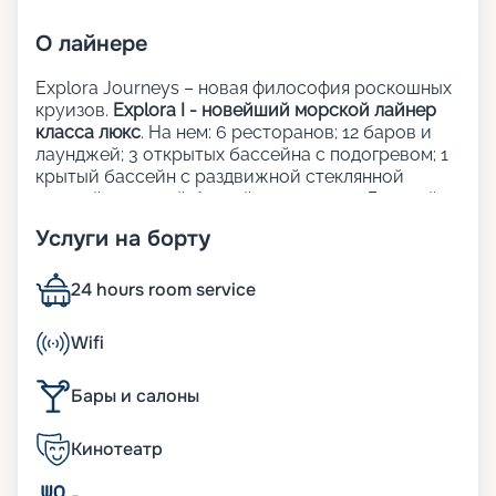
О
лайнере
Explora Journeys – новая философия роскошных
круизов.
Explora I - новейший морской лайнер
класса люкс
. На нем: 6 ресторанов; 12 баров и
лаунджей; 3 открытых бассейна с подогревом; 1
крытый бассейн с раздвижной стеклянной
крышей; 1 крытый бассейн; 5 джакузи; Детский
клуб; Сауна и хаммам; Фитнес-центр; Казино;
Услуги на борту
Школа кулинарного мастерства;
Художественная галерея; Шопинг-галерея;
Прачечная; Медицинский центр.
24 hours room service
Рестораны, бары и лаунджи:
Wifi
Кулинарные шедевры на борту Explora Journeys
Бары и салоны
объединяют лучшие традиции мировой
гастрономии, придавая каждому завтраку, обеду
Кинотеатр
и ужину уникальность и изящество. Независимо
от того, где вы решите пообедать — в одном из
элегантных ресторанов, у бассейна или на