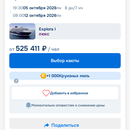
19:30
05 октября 2026
пн
8
дн
/
7
нч
08:00
12 октября 2026
пн
Explora I
ЛЮКС
525 411
₽
от
/ чел
Выбор каюты
+
1 000
Круизных миль
Добавить в избранное
Моментально оповестим о снижении цены
Поделиться