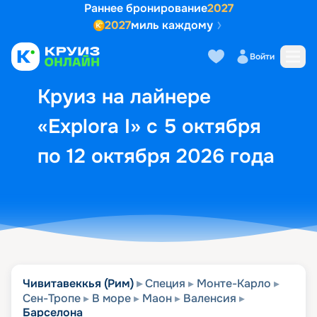
Раннее бронирование
2027
2027
миль каждому
Описание
Выбор кают
Маршрут и экск
Войти
Круиз на лайнере
«Explora I» с 5 октября
по 12 октября 2026 года
Чивитавеккья (Рим)
Специя
Монте-Карло
Сен-Тропе
В море
Маон
Валенсия
Барселона