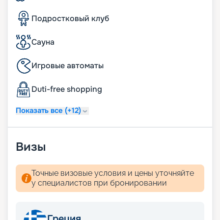
система индивидуального климат-контроля;
24 часа в сутки консьерж-служба;
Подростковый клуб
24 часа в сутки обслуживание номеров «in-suite
dining»;
24 часа в сутки батлер-сервис (действует для
Сауна
резиденций);
24 часа в сутки услуги прачечной, глажки (может
Игровые автоматы
взиматься дополнительная плата);
ежедневная уборка дважды в день, включая
Duti-free shopping
услугу подготовки сьюта ко сну;
услуга по чистке обуви.
Показать все (+12)
Визы
Точные визовые условия и цены уточняйте
у специалистов при бронировании
Греция