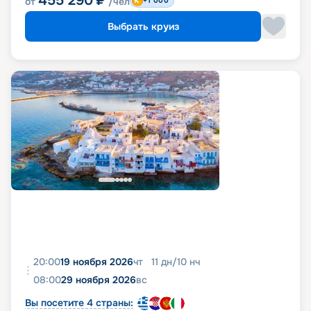
455 290
₽
от
/чел
+1 000
Выбрать круиз
20:00
19 ноября 2026
чт
11
дн
/
10
нч
08:00
29 ноября 2026
вс
Вы посетите 4 страны: