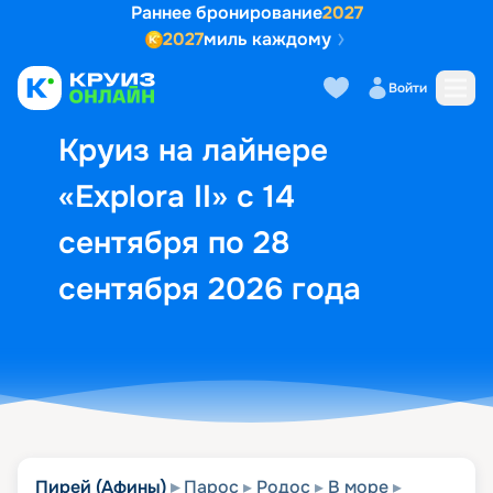
Раннее бронирование
2027
2027
миль каждому
Описание
Выбор кают
Маршрут и экск
Войти
Круиз на лайнере
«Explora II» с 14
сентября по 28
сентября 2026 года
Пирей (Афины)
Парос
Родос
В море