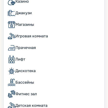
Wellness и фитнес-центр
площадью более 700
Казино
кв.м с широким спектром велнес-услуг на
открытых и закрытых пространствах, более 270
Джакузи
кв.м фитнес-пространства с новейшим
оснащением и оборудованием.
Магазины
В сьютах:
Игровая комната
Панорамные окна; просторные террасы с
обеденной зоной и шезлонгами; кофемашина и
Прачечная
чайная станция; мини-бар, пополняемый по
потребностям гостей; пара биноклей; халаты и
Лифт
тапочки в ванных комнатах; фен Dyson
Supersonic; меню подушек; просторные
гардеробные с туалетным столиком.
Дискотека
бесплатный Wi-Fi;
информационно-развлекательная система,
Бассейны
включая Smart TV, легкое подключение к
персональным гаджетам;
Фитнес зал
телефон с голосовой почтой;
беспроводная зарядная станция на
прикроватных тумбочках;
Детская комната