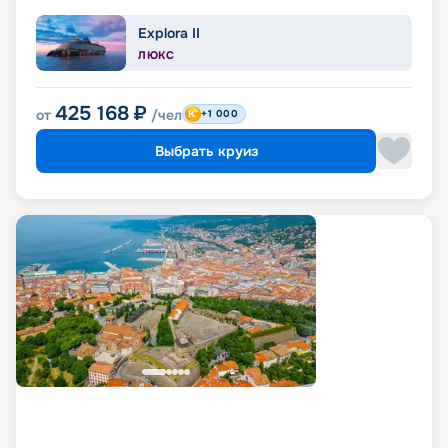
Explora II
ЛЮКС
425 168
₽
от
/чел
+1 000
Выбрать круиз