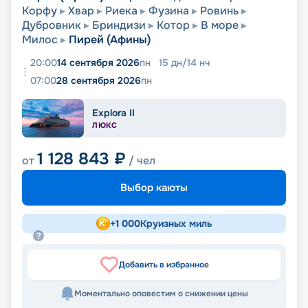
Корфу
Хвар
Риека
Фузина
Ровинь
Дубровник
Бриндизи
Котор
В море
Милос
Пирей (Афины)
20:00
14 сентября 2026
пн
15
дн
/
14
нч
07:00
28 сентября 2026
пн
Explora II
ЛЮКС
1 128 843
₽
от
/ чел
Выбор каюты
+
1 000
Круизных миль
Добавить в избранное
Моментально оповестим о снижении цены