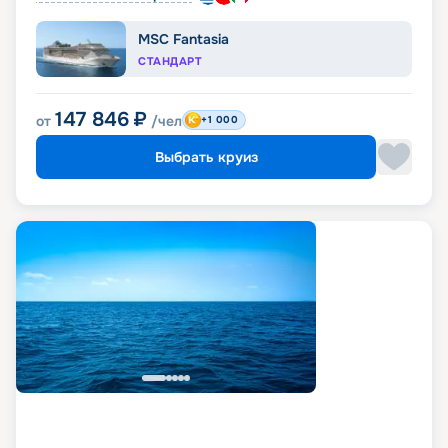
MSC Fantasia
СТАНДАРТ
147 846
₽
от
/чел
+1 000
Выбрать круиз