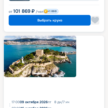
101 869
₽
от
/чел
+1 000
Выбрать круиз
17:00
09 октября 2026
пт
8
дн
/
7
нч