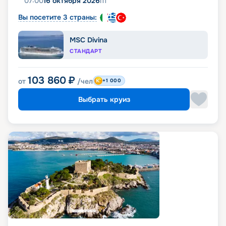
07:00
16 октября 2026
пт
Вы посетите 3 страны:
MSC Divina
СТАНДАРТ
103 860
₽
от
/чел
+1 000
Выбрать круиз