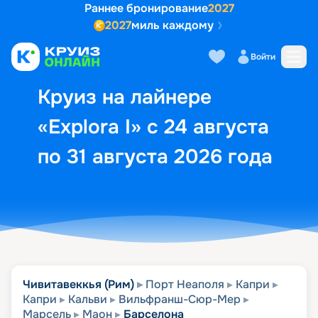
Раннее бронирование
2027
2027
миль каждому
Описание
Выбор кают
Маршрут и экск
Войти
Круиз на лайнере
«Explora I» с 24 августа
по 31 августа 2026 года
Чивитавеккья (Рим)
Порт Неаполя
Капри
Капри
Кальви
Вильфранш-Сюр-Мер
Марсель
Маон
Барселона