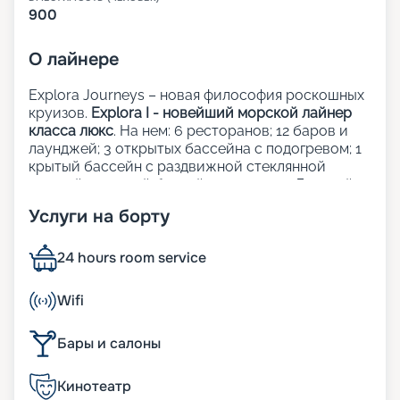
900
О
лайнере
Explora Journeys – новая философия роскошных
круизов.
Explora I - новейший морской лайнер
класса люкс
. На нем: 6 ресторанов; 12 баров и
лаунджей; 3 открытых бассейна с подогревом; 1
крытый бассейн с раздвижной стеклянной
крышей; 1 крытый бассейн; 5 джакузи; Детский
клуб; Сауна и хаммам; Фитнес-центр; Казино;
Услуги на борту
Школа кулинарного мастерства;
Художественная галерея; Шопинг-галерея;
Прачечная; Медицинский центр.
24 hours room service
Рестораны, бары и лаунджи:
Wifi
Кулинарные шедевры на борту Explora Journeys
Бары и салоны
объединяют лучшие традиции мировой
гастрономии, придавая каждому завтраку, обеду
Кинотеатр
и ужину уникальность и изящество. Независимо