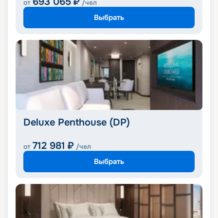
693 065
₽
от
/чел
Выбрать
Deluxe Penthouse (DP)
712 981
₽
от
/чел
Выбрать