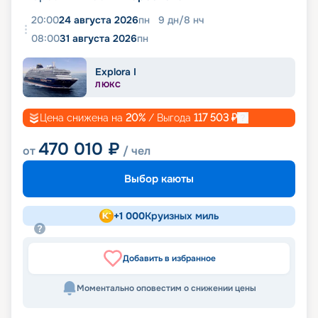
20:00
24 августа 2026
пн
9
дн
/
8
нч
08:00
31 августа 2026
пн
Explora I
ЛЮКС
Цена снижена на
20
%
/ Выгода
117 503
₽
470 010
₽
от
/ чел
Выбор каюты
+
1 000
Круизных миль
Добавить в избранное
Моментально оповестим о снижении цены