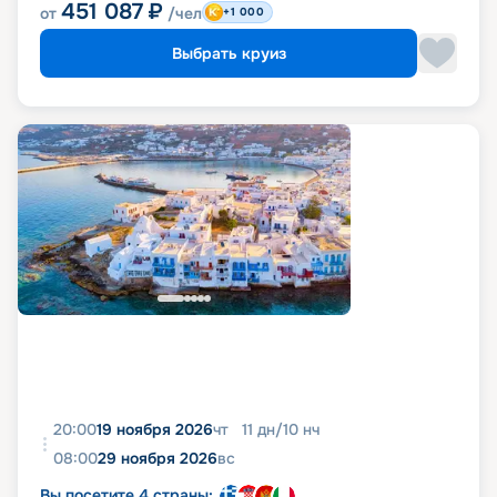
451 087
₽
от
/чел
+1 000
Выбрать круиз
20:00
19 ноября 2026
чт
11
дн
/
10
нч
08:00
29 ноября 2026
вс
Вы посетите 4 страны: