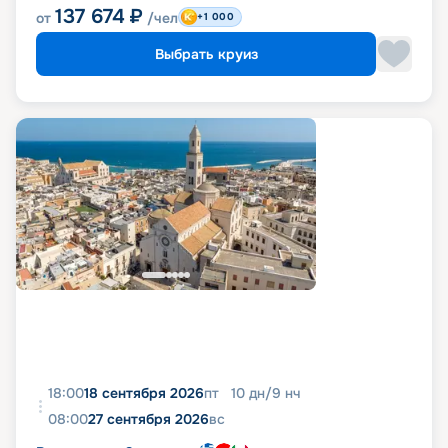
137 674
₽
от
/чел
+1 000
Выбрать круиз
18:00
18 сентября 2026
пт
10
дн
/
9
нч
08:00
27 сентября 2026
вс