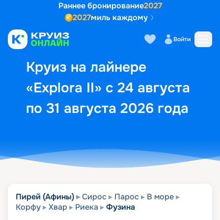
Раннее бронирование
2027
2027
миль каждому
Описание
Выбор кают
Маршрут и экск
Войти
Круиз на лайнере
«Explora II» с 24 августа
по 31 августа 2026 года
Пирей (Афины)
Сирос
Парос
В море
Корфу
Хвар
Риека
Фузина