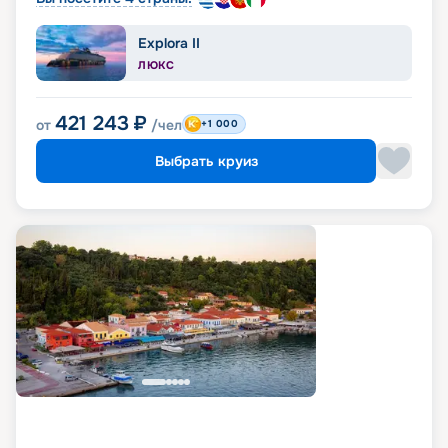
Explora II
ЛЮКС
421 243
₽
от
/чел
+1 000
Выбрать круиз