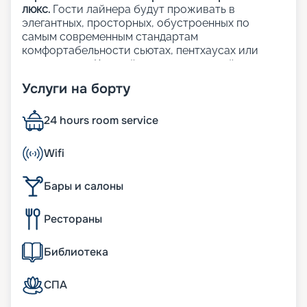
люкс.
Гости лайнера будут проживать в
элегантных, просторных, обустроенных по
самым современным стандартам
комфортабельности сьютах, пентхаусах или
резиденциях. Каждый из 461 люксов лайнера с
панорамными окнами с видом на океан и
Услуги на борту
приватными террасами.
На лайнере:
24 hours room service
12 баров и лаунджей, а также 6 ресторанов;
Wifi
3 открытых бассейна, включая 1 бассейн только
для взрослых;
Бары и салоны
1 закрытый бассейн с раздвижной стеклянной
крышей;
Рестораны
64 индивидуальные кабаны (у бассейнов);
множество открытых и закрытых джакузи;
лаунджи у бассейнов;
Библиотека
казино;
художественная галерея;
СПА
школа кулинарного мастерства;
шопинг-галерея The Journey.