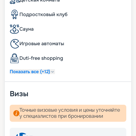
система индивидуального климат-контроля;
24 часа в сутки консьерж-служба;
Подростковый клуб
24 часа в сутки обслуживание номеров «in-suite
dining»;
24 часа в сутки батлер-сервис (действует для
Сауна
резиденций);
24 часа в сутки услуги прачечной, глажки (может
Игровые автоматы
взиматься дополнительная плата);
ежедневная уборка дважды в день, включая
Duti-free shopping
услугу подготовки сьюта ко сну;
услуга по чистке обуви.
Показать все (+12)
Визы
Точные визовые условия и цены уточняйте
у специалистов при бронировании