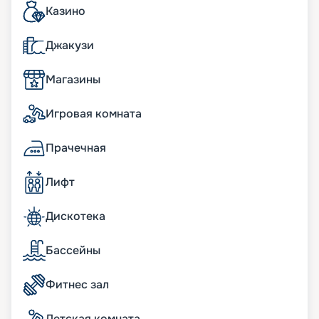
Wellness и фитнес-центр
площадью более 700
Казино
кв.м с широким спектром велнес-услуг на
открытых и закрытых пространствах, более 270
Джакузи
кв.м фитнес-пространства с новейшим
оснащением и оборудованием.
Магазины
В сьютах:
Игровая комната
Панорамные окна; просторные террасы с
обеденной зоной и шезлонгами; кофемашина и
Прачечная
чайная станция; мини-бар, пополняемый по
потребностям гостей; пара биноклей; халаты и
Лифт
тапочки в ванных комнатах; фен Dyson
Supersonic; меню подушек; просторные
гардеробные с туалетным столиком.
Дискотека
бесплатный Wi-Fi;
информационно-развлекательная система,
Бассейны
включая Smart TV, легкое подключение к
персональным гаджетам;
Фитнес зал
телефон с голосовой почтой;
беспроводная зарядная станция на
прикроватных тумбочках;
Детская комната