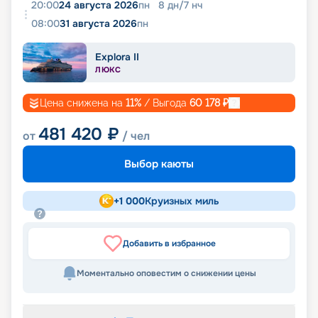
20:00
24 августа 2026
пн
8
дн
/
7
нч
08:00
31 августа 2026
пн
Explora II
ЛЮКС
Цена снижена на
11
%
/ Выгода
60 178
₽
481 420
₽
от
/ чел
Выбор каюты
+
1 000
Круизных миль
Добавить в избранное
Моментально оповестим о снижении цены