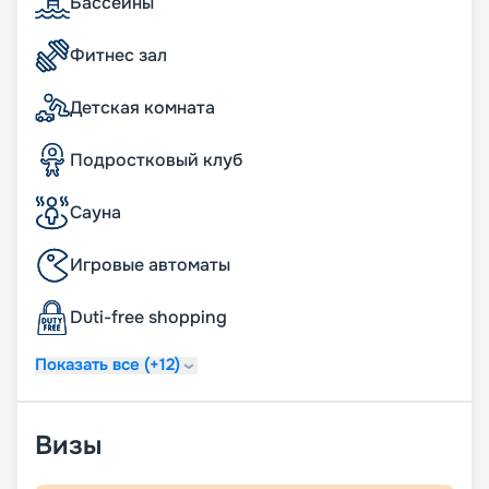
Бассейны
включая Smart TV, легкое подключение к
персональным гаджетам;
Фитнес зал
телефон с голосовой почтой;
беспроводная зарядная станция на
прикроватных тумбочках;
Детская комната
система индивидуального климат-контроля;
24 часа в сутки консьерж-служба;
Подростковый клуб
24 часа в сутки обслуживание номеров «in-suite
dining»;
24 часа в сутки батлер-сервис (действует для
Сауна
резиденций);
24 часа в сутки услуги прачечной, глажки (может
Игровые автоматы
взиматься дополнительная плата);
ежедневная уборка дважды в день, включая
Duti-free shopping
услугу подготовки сьюта ко сну;
услуга по чистке обуви.
Показать все (+12)
Визы