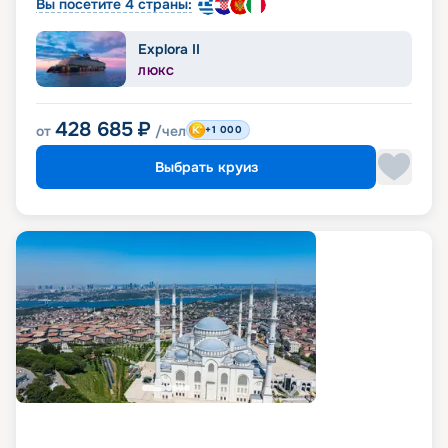
Вы посетите 4 страны:
Explora II
ЛЮКС
428 685
₽
от
/чел
+1 000
Выбрать круиз