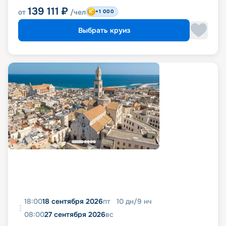
139 111
₽
от
/чел
+1 000
Выбрать круиз
18:00
18 сентября 2026
пт
10
дн
/
9
нч
08:00
27 сентября 2026
вс