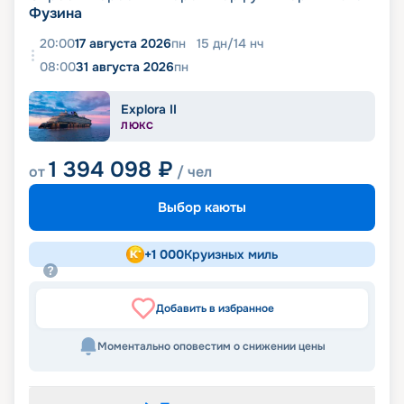
Фузина
20:00
17 августа 2026
пн
15
дн
/
14
нч
08:00
31 августа 2026
пн
Explora II
ЛЮКС
1 394 098
₽
от
/ чел
Выбор каюты
+
1 000
Круизных миль
Добавить в избранное
Моментально оповестим о снижении цены