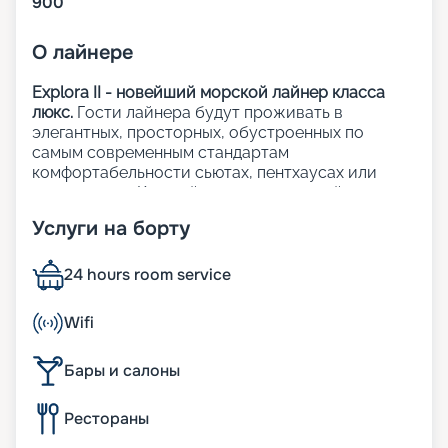
900
О
лайнере
Explora II - новейший морской лайнер класса
люкс.
Гости лайнера будут проживать в
элегантных, просторных, обустроенных по
самым современным стандартам
комфортабельности сьютах, пентхаусах или
резиденциях. Каждый из 461 люксов лайнера с
панорамными окнами с видом на океан и
Услуги на борту
приватными террасами.
На лайнере:
24 hours room service
12 баров и лаунджей, а также 6 ресторанов;
Wifi
3 открытых бассейна, включая 1 бассейн только
для взрослых;
Бары и салоны
1 закрытый бассейн с раздвижной стеклянной
крышей;
Рестораны
64 индивидуальные кабаны (у бассейнов);
множество открытых и закрытых джакузи;