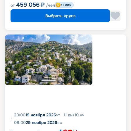
459 056
₽
от
/чел
+1 000
Выбрать круиз
20:00
19 ноября 2026
чт
11
дн
/
10
нч
08:00
29 ноября 2026
вс