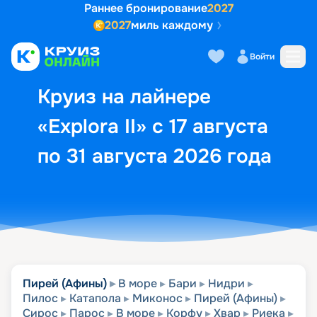
Раннее бронирование
2027
2027
миль каждому
Описание
Выбор кают
Маршрут и экск
Войти
Круиз на лайнере
«Explora II» с 17 августа
по 31 августа 2026 года
Пирей (Афины)
В море
Бари
Нидри
Пилос
Катапола
Миконос
Пирей (Афины)
Сирос
Парос
В море
Корфу
Хвар
Риека