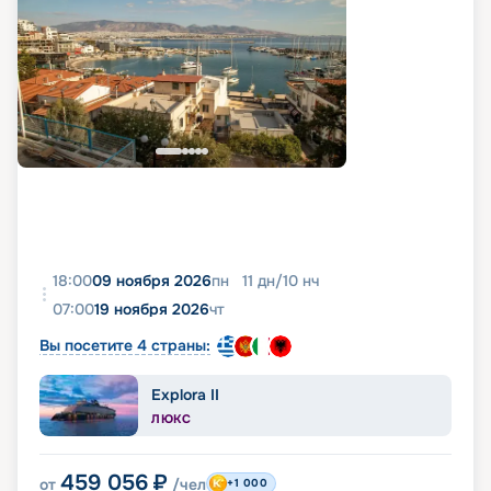
18:00
09 ноября 2026
пн
11
дн
/
10
нч
07:00
19 ноября 2026
чт
Вы посетите 4 страны:
Explora II
ЛЮКС
459 056
₽
от
/чел
+1 000