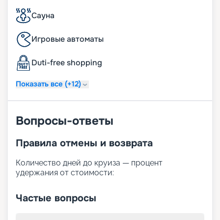
dining»;
24 часа в сутки батлер-сервис (действует для
Сауна
резиденций);
24 часа в сутки услуги прачечной, глажки (может
Игровые автоматы
взиматься дополнительная плата);
ежедневная уборка дважды в день, включая
Duti-free shopping
услугу подготовки сьюта ко сну;
услуга по чистке обуви.
Показать все (+12)
Вопросы-ответы
Правила отмены и возврата
Количество дней до круиза — процент
удержания от стоимости:
Частые вопросы