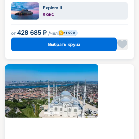
Explora II
ЛЮКС
428 685
₽
от
/чел
+1 000
Выбрать круиз