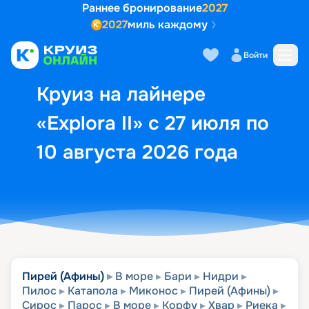
Раннее бронирование
2027
2027
миль каждому
Описание
Выбор кают
Маршрут и экск
Войти
Круиз на лайнере
«Explora II» с 27 июля по
10 августа 2026 года
Пирей (Афины)
В море
Бари
Нидри
Пилос
Катапола
Миконос
Пирей (Афины)
Сирос
Парос
В море
Корфу
Хвар
Риека