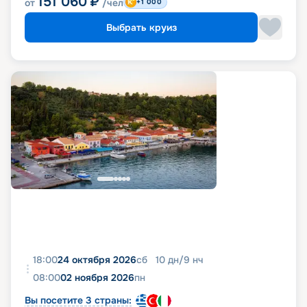
151 060
₽
от
/чел
+1 000
Выбрать круиз
18:00
24 октября 2026
сб
10
дн
/
9
нч
08:00
02 ноября 2026
пн
Вы посетите 3 страны: