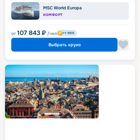
подготовку сьюта ко сну
MSC World Europa
Чистка обуви
КОМФОРТ
107 843
₽
от
/чел
+1 000
Выбрать круиз