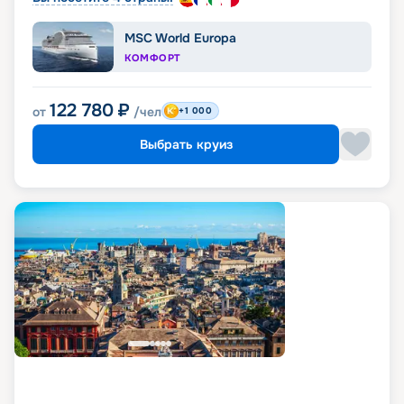
MSC World Europa
КОМФОРТ
122 780
₽
от
/чел
+1 000
Выбрать круиз