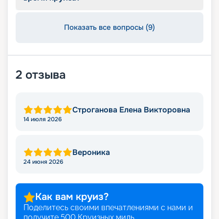
швейцарского бренда Dr.Levy
Ocean Wellness – Фитнес
Каждый фитнес-зал, спроектирован так, чтобы
Показать все вопросы (9)
мотивировать гостей, помогая им снизить
уровень стресса, улучшить качество сна и
получить заряд энергии. Фитнес-пространства
площадью 270 кв.м, оснащены новейшим
оборудованием Technogym, а также двумя
2
отзыва
специализированными тренажерами для
пилатеса.
Строганова Елена Викторовна
Развлечения:
14 июля 2026
Казино: здесь есть все – от столов для покера и
блек-джека до американской рулетки. С
Вероника
Художественная галерея Explora Journey.
Nautilus Club: пространство для маленьких
24 июня 2026
гостей Explora Journeys. Команда опытных
педагогов предложит увлекательные занятия для
детей в возрасте от 6 до 17 лет. Для детей в
Как вам круиз?
возрасте от 3 до 5 лет также предусмотрены
Поделитесь своими впечатлениями с нами и
специальные мероприятия, в которых они могу
получите
500
Круизных миль