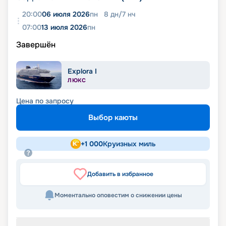
20:00
06 июля 2026
пн
8
дн
/
7
нч
07:00
13 июля 2026
пн
Завершён
Explora I
ЛЮКС
Цена по запросу
Выбор каюты
+
1 000
Круизных миль
Добавить в избранное
Моментально оповестим о снижении цены