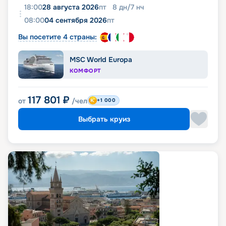
18:00
28 августа 2026
пт
8
дн
/
7
нч
08:00
04 сентября 2026
пт
Вы посетите 4 страны:
MSC World Europa
КОМФОРТ
117 801
₽
от
/чел
+1 000
Выбрать круиз