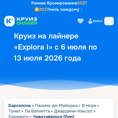
Раннее бронирование
2027
2027
миль каждому
Описание
Выбор кают
Маршрут и экск
Войти
Круиз на лайнере
«Explora I» с 6 июля по
13 июля 2026 года
Барселона
Пальма-де-Майорка
В море
Тунис
Ла Валлетта
Джардини-Наксос
Сорренто
Чивитавеккья (Рим)