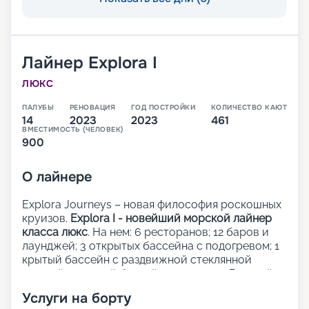
Лайнер
Explora I
ЛЮКС
ПАЛУБЫ
РЕНОВАЦИЯ
ГОД ПОСТРОЙКИ
КОЛИЧЕСТВО КАЮТ
14
2023
2023
461
ВМЕСТИМОСТЬ (ЧЕЛОВЕК)
900
О
лайнере
Explora Journeys – новая философия роскошных
круизов.
Explora I - новейший морской лайнер
класса люкс
. На нем: 6 ресторанов; 12 баров и
лаунджей; 3 открытых бассейна с подогревом; 1
крытый бассейн с раздвижной стеклянной
крышей; 1 крытый бассейн; 5 джакузи; Детский
клуб; Сауна и хаммам; Фитнес-центр; Казино;
Услуги на борту
Школа кулинарного мастерства;