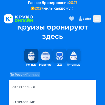
Раннее бронирование
2027
2027
миль каждому
Войти
Круизы бронируют
здесь
Речные
Морские
ЖД
Яхтенные
По России
По миру
ОТПРАВЛЕНИЯ
НАПРАВЛЕНИЕ