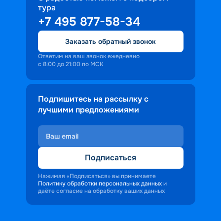
тура
доброжелательность и заинтересованность 
+7 495 877-58-34
персонала корабля в каждом госте.
Ступая на борт теплохода, пассажиры 
Заказать обратный звонок
попадают в совершенно иную атмосферу, 
где властвует тяга к приключениям и 
Ответим на ваш звонок ежедневно
с 8:00 до 21:00 по МСК
открытиям.
Подпишитесь на рассылку с
лучшими предложениями
Подписаться
Нажимая «Подписаться» вы принимаете
Политику обработки персональных данных
и
даёте согласие на обработку ваших данных