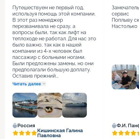
Путешествуем не первый год, 
Замечатель
используя помощь этой компании. 
сервис

В этот раз менеджер 
Поплыву ск
перезванивала не сразу, а 
Настолько 
вопросы были, так как лифт на 
теплоходе не работал. Для нас это 
было важно, так как в нашей 
компании из 4-х человек был 
пассажир с больными ногами. 
Были предложены замены, но они 
предполагали большую доплату. 
Оставив прежний...
Читать далее
+
1
Россия
Ф.И. Пан
Кишинская Галина
Павловна