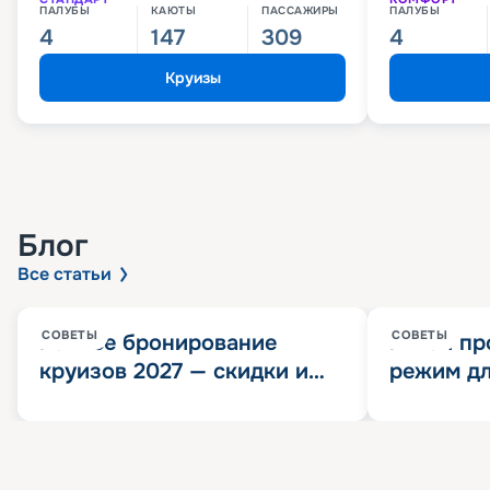
ПАЛУБЫ
КАЮТЫ
ПАССАЖИРЫ
ПАЛУБЫ
4
147
309
4
Круизы
Блог
Все статьи
СОВЕТЫ
СОВЕТЫ
Раннее бронирование
Китай пр
круизов 2027 — скидки и
режим дл
розыгрыш 100 000
конца 202
Круизных миль
значит?