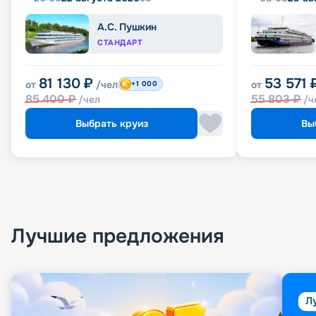
А.С. Пушкин
СТАНДАРТ
81 130
₽
53 571
от
/чел
от
+1 000
85 400
₽
55 803
₽
/чел
/ч
Выбрать круиз
Вы
Лучшие предложения