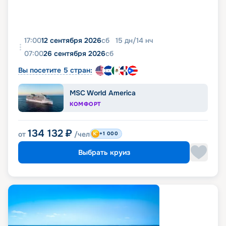
17:00
12 сентября 2026
сб
15
дн
/
14
нч
07:00
26 сентября 2026
сб
Вы посетите 5 стран:
MSC World America
КОМФОРТ
134 132
₽
от
/чел
+1 000
Выбрать круиз