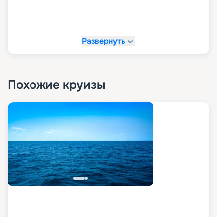
Детский клуб Nautilus.
Галерея The Journey – более 30 специально
отобранных брендов, впечатляющих своим
Развернуть
разнообразием;
Четыре эксклюзивных флагманских бутика от
самых востребованных мировых брендов класса
люкс.
Похожие круизы