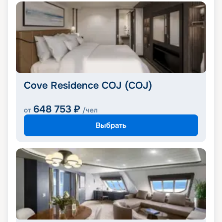
Cove Residence COJ (COJ)
648 753
₽
от
/чел
Выбрать