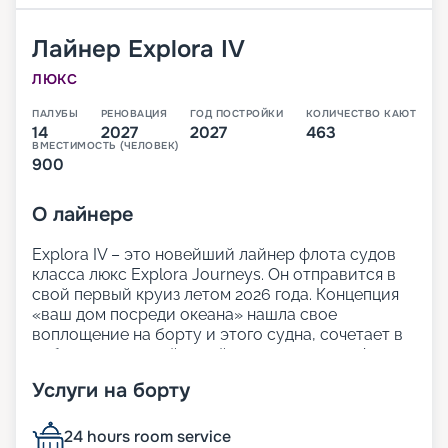
Лайнер
Explora IV
ЛЮКС
ПАЛУБЫ
РЕНОВАЦИЯ
ГОД ПОСТРОЙКИ
КОЛИЧЕСТВО КАЮТ
14
2027
2027
463
ВМЕСТИМОСТЬ (ЧЕЛОВЕК)
900
О
лайнере
Explora IV – это новейший лайнер флота судов
класса люкс Explora Journeys. Он отправится в
свой первый круиз летом 2026 года. Концепция
«ваш дом посреди океана» нашла свое
воплощение на борту и этого судна, сочетает в
себе продуманный дизайн и легкую атмосферу
изысканной элегантности. Просторные открытые
Услуги на борту
палубы и множество зон для отдыха позволят
гостям лайнера расслабиться и насладиться
видом на океан.
24 hours room service