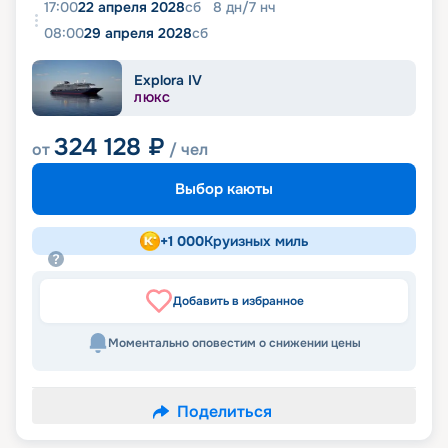
17:00
22 апреля 2028
сб
8
дн
/
7
нч
08:00
29 апреля 2028
сб
Explora IV
ЛЮКС
324 128
₽
от
/ чел
Выбор каюты
+
1 000
Круизных миль
Добавить в избранное
Моментально оповестим о снижении цены
Поделиться