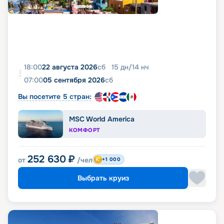
18:00
22 августа 2026
сб
15
дн
/
14
нч
07:00
05 сентября 2026
сб
Вы посетите 5 стран:
MSC World America
КОМФОРТ
252 630
₽
от
/чел
+1 000
Выбрать круиз