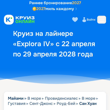
Раннее бронирование
2027
2027
миль каждому
Описание
Выбор кают
Маршрут и экск
Войти
Круиз на лайнере
«Explora IV» с 22 апреля
по 29 апреля 2028 года
Майами
В море
Провиденсиалес
В море
Густавия
Сент-Джонс
Роуд-Бей
Сан Хуан