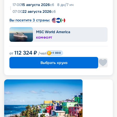
17:00
15 августа 2026
сб
8
дн
/
7
нч
07:00
22 августа 2026
сб
Вы посетите 3 страны:
MSC World America
КОМФОРТ
112 324
₽
от
/чел
+1 000
Выбрать круиз