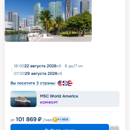
18:00
22 августа 2026
сб
8
дн
/
7
нч
07:00
29 августа 2026
сб
Вы посетите 3 страны:
MSC World America
КОМФОРТ
101 869
₽
от
/чел
+1 000