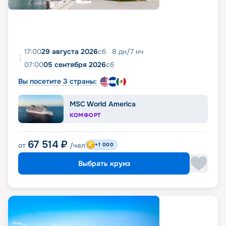
17:00
29 августа 2026
сб
8
дн
/
7
нч
07:00
05 сентября 2026
сб
Вы посетите 3 страны:
MSC World America
КОМФОРТ
67 514
₽
от
/чел
+1 000
Выбрать круиз