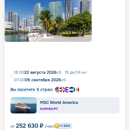
18:00
22 августа 2026
сб
15
дн
/
14
нч
07:00
05 сентября 2026
сб
Вы посетите 5 стран:
MSC World America
КОМФОРТ
252 630
₽
от
/чел
+1 000