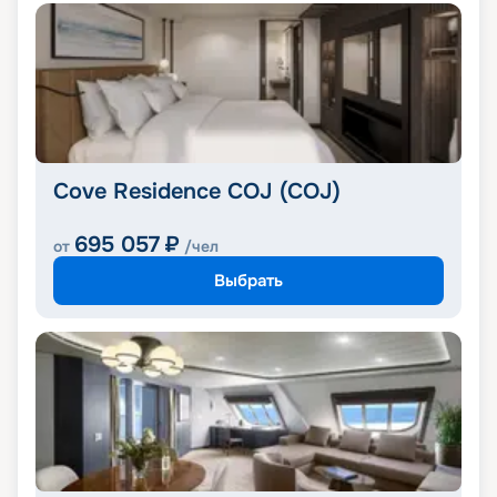
Cove Residence COJ (COJ)
695 057
₽
от
/чел
Выбрать