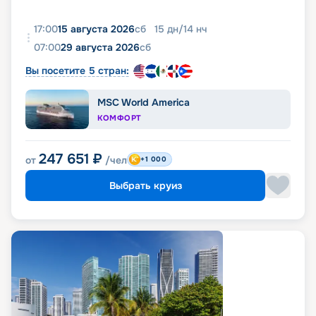
17:00
15 августа 2026
сб
15
дн
/
14
нч
07:00
29 августа 2026
сб
Вы посетите 5 стран:
MSC World America
КОМФОРТ
247 651
₽
от
/чел
+1 000
Выбрать круиз