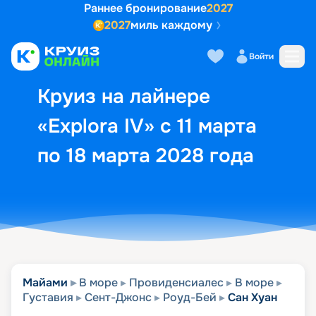
Раннее бронирование
2027
2027
миль каждому
Описание
Выбор кают
Маршрут и экск
Войти
Круиз на лайнере
«Explora IV» с 11 марта
по 18 марта 2028 года
Майами
В море
Провиденсиалес
В море
Густавия
Сент-Джонс
Роуд-Бей
Сан Хуан