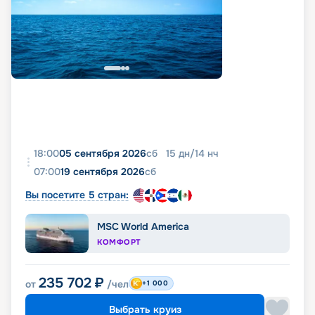
18:00
05 сентября 2026
сб
15
дн
/
14
нч
07:00
19 сентября 2026
сб
Вы посетите 5 стран:
MSC World America
КОМФОРТ
235 702
₽
от
/чел
+1 000
Выбрать круиз