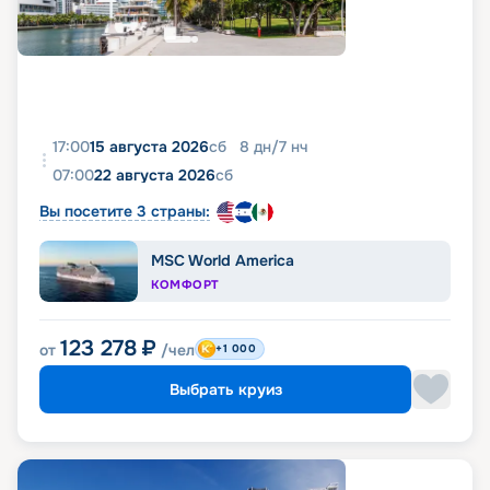
17:00
15 августа 2026
сб
8
дн
/
7
нч
07:00
22 августа 2026
сб
Вы посетите 3 страны:
MSC World America
КОМФОРТ
123 278
₽
от
/чел
+1 000
Выбрать круиз