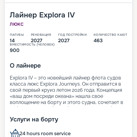
Лайнер
Explora IV
ЛЮКС
ПАЛУБЫ
РЕНОВАЦИЯ
ГОД ПОСТРОЙКИ
КОЛИЧЕСТВО КАЮТ
14
2027
2027
463
ВМЕСТИМОСТЬ (ЧЕЛОВЕК)
900
О
лайнере
Explora IV – это новейший лайнер флота судов
класса люкс Explora Journeys. Он отправится в
свой первый круиз летом 2026 года. Концепция
«ваш дом посреди океана» нашла свое
воплощение на борту и этого судна, сочетает в
себе продуманный дизайн и легкую атмосферу
изысканной элегантности. Просторные открытые
Услуги на борту
палубы и множество зон для отдыха позволят
гостям лайнера расслабиться и насладиться
видом на океан.
24 hours room service