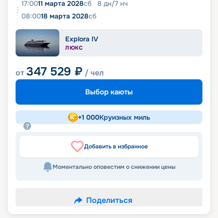
17:00
11 марта 2028
сб
8
дн
/
7
нч
08:00
18 марта 2028
сб
Explora IV
ЛЮКС
347 529
₽
от
/ чел
Выбор каюты
+
1 000
Круизных миль
Добавить в избранное
Моментально оповестим о снижении цены
Поделиться