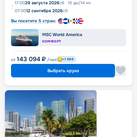
17:00
29 августа 2026
сб
15
дн
/
14
нч
07:00
12 сентября 2026
сб
Вы посетите 5 стран:
MSC World America
КОМФОРТ
143 094
₽
от
/чел
+1 000
Выбрать круиз