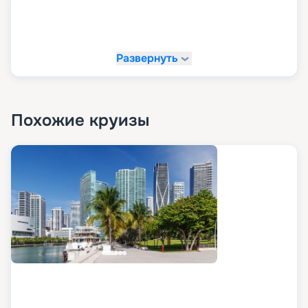
Детский клуб Nautilus.
Галерея The Journey – более 30 специально
отобранных брендов, впечатляющих своим
Развернуть
разнообразием;
Четыре эксклюзивных флагманских бутика от
самых востребованных мировых брендов класса
люкс.
Похожие круизы