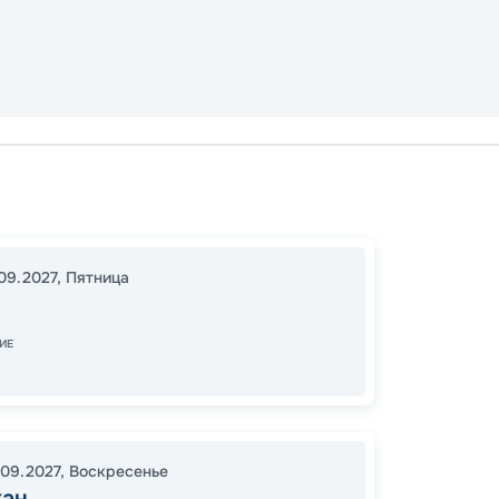
Сиэтл
Эндико
Скагуэ
09.2027
,
Пятница
Ванку
16:00
2
ИЕ
03:00
82
.09.2027
,
Воскресенье
от
кан