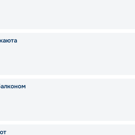
каюта
балконом
ют