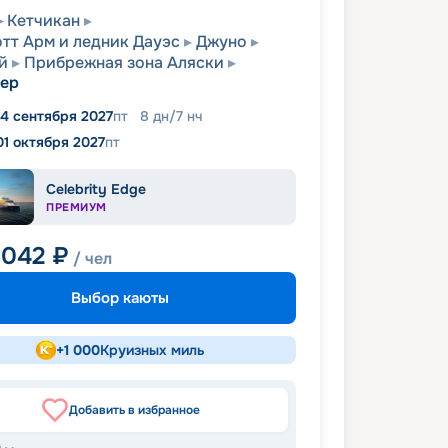
Кетчикан
тт Арм и ледник Дауэс
Джуно
й
Прибрежная зона Аляски
вер
4 сентября 2027
пт
8
дн
/
7
нч
01 октября 2027
пт
Celebrity Edge
ПРЕМИУМ
 042
₽
/ чел
Выбор каюты
+
1 000
Круизных миль
Добавить в избранное