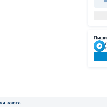
Пишит
яя каюта