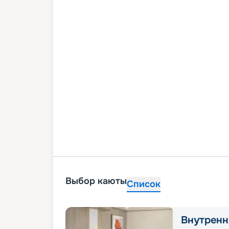
Выбор каюты
Список
Внутренн