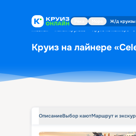
Описание
Выбор кают
Маршрут и экску
Река
Море
Ж/д круизы
Главная
•
Поиск круизов
•
Круиз на лайнере «Ce
Круиз на лайнере «Cele
Описание
Выбор кают
Маршрут и экску