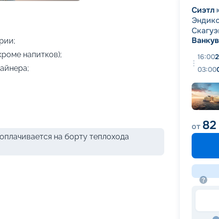
+
12
фотографий
Сиэтл
Эндико
Скагуэ
Ванку
рии;
кроме напитков);
16:00
2
айнера;
03:00
82
от
оплачивается на борту теплохода