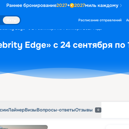
Раннее бронирование
2027
+
2027
миль каждому
рсии
Лайнер
Визы
Вопросы-ответы
Отзывы
0
Яхты
Расписание отправлений
А
lebrity Edge» с 24 сентября по 1 октября 2027 года
brity Edge» с 24 сентября по 
рсии
Лайнер
Визы
Вопросы-ответы
Отзывы
0