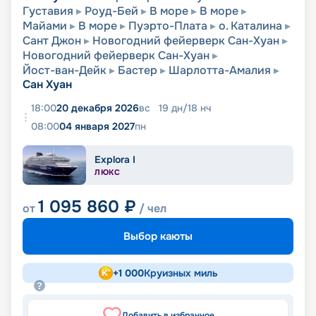
Густавия
Роуд-Бей
В море
В море
Майами
В море
Пуэрто-Плата
о. Каталина
Сант Джон
Новогодний фейерверк Сан-Хуан
Новогодний фейерверк Сан-Хуан
Йост-ван-Дейк
Бастер
Шарлотта-Амалия
Сан Хуан
18:00
20 декабря 2026
вс
19
дн
/
18
нч
08:00
04 января 2027
пн
Explora I
ЛЮКС
1 095 860
₽
от
/ чел
Выбор каюты
+
1 000
Круизных миль
Добавить в избранное