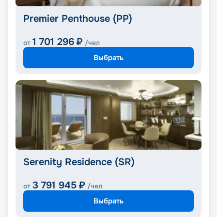
Premier Penthouse (PP)
1 701 296
₽
от
/чел
Выбрать
Serenity Residence (SR)
3 791 945
₽
от
/чел
Выбрать