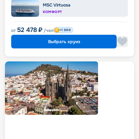
MSC Virtuosa
КОМФОРТ
52 478
₽
от
/чел
+1 000
Выбрать круиз