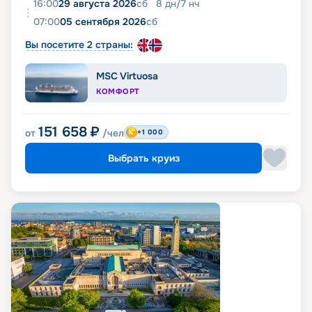
16:00
29 августа 2026
сб
8
дн
/
7
нч
Чистка обуви
07:00
05 сентября 2026
сб
Вы посетите 2 страны:
MSC Virtuosa
КОМФОРТ
151 658
₽
от
/чел
+1 000
Выбрать круиз