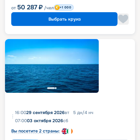
50 287
₽
от
/чел
+1 000
Выбрать круиз
16:00
29 сентября 2026
вт
5
дн
/
4
нч
07:00
03 октября 2026
сб
Вы посетите 2 страны: