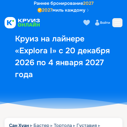
Раннее бронирование
2027
2027
миль каждому
Описание
Выбор кают
Маршрут и экск
Войти
Круиз на лайнере
«Explora I» с 20 декабря
2026 по 4 января 2027
года
Сан Хуан
Бастер
Тортола
Густавия