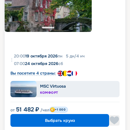
20:00
19 октября 2026
пн
5
дн
/
4
нч
07:00
24 октября 2026
сб
Вы посетите 4 страны:
MSC Virtuosa
КОМФОРТ
51 482
₽
от
/чел
+1 000
Выбрать круиз