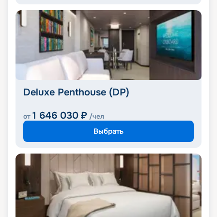
Deluxe Penthouse (DP)
1 646 030
₽
от
/чел
Выбрать