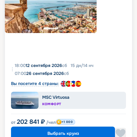
18:00
12 сентября 2026
сб
15
дн
/
14
нч
07:00
26 сентября 2026
сб
Вы посетите 4 страны:
MSC Virtuosa
КОМФОРТ
202 841
₽
от
/чел
+1 000
Выбрать круиз