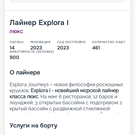
Лайнер
Explora I
ЛЮКС
ПАЛУБЫ
РЕНОВАЦИЯ
ГОД ПОСТРОЙКИ
КОЛИЧЕСТВО КАЮТ
14
2023
2023
461
ВМЕСТИМОСТЬ (ЧЕЛОВЕК)
900
О
лайнере
Explora Journeys – новая философия роскошных
круизов.
Explora I - новейший морской лайнер
класса люкс
. На нем: 6 ресторанов; 12 баров и
лаунджей; 3 открытых бассейна с подогревом; 1
крытый бассейн с раздвижной стеклянной
крышей; 1 крытый бассейн; 5 джакузи; Детский
клуб; Сауна и хаммам; Фитнес-центр; Казино;
Услуги на борту
Школа кулинарного мастерства;
Художественная галерея; Шопинг-галерея;