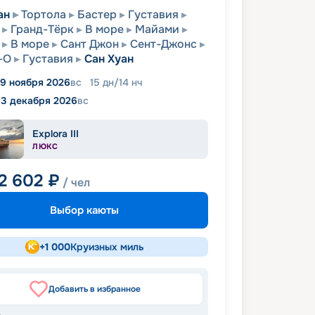
ан
Тортола
Бастер
Густавия
Гранд-Тёрк
В море
Майами
В море
Сант Джон
Сент-Джонс
-О
Густавия
Сан Хуан
9 ноября 2026
вс
15
дн
/
14
нч
13 декабря 2026
вс
Explora III
ЛЮКС
2 602
₽
/ чел
Выбор каюты
+
1 000
Круизных миль
Добавить в избранное