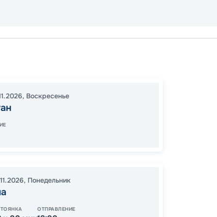
Сан Ху
В море
В море
11.2026
,
Воскресенье
Тер-де
уан
18:00
2
ИЕ
08:00
80
11.2026
,
Понедельник
от
ла
СТОЯНКА
ОТПРАВЛЕНИЕ