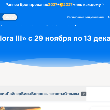
Раннее бронирование
2027
+
2027
миль каждому
рсии
Лайнер
Визы
Вопросы-ответы
Отзывы
0
Яхты
Расписание отправлений
А
plora III» с 29 ноября по 13 декабря 2026 года
ora III» с 29 ноября по 13 дек
рсии
Лайнер
Визы
Вопросы-ответы
Отзывы
0