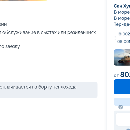
+
16
фотографий
Сан Ху
В море
В море
Тер-де
рии
я обслуживание в сьютах или резиденциях
18:00
2
08:00
по заезду
80
от
оплачивается на борту теплохода