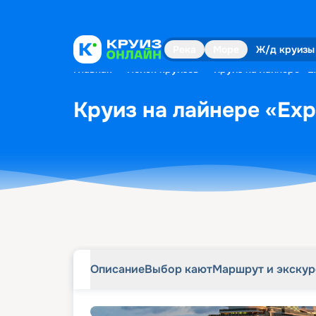
Описание
Выбор кают
Маршрут и экску
Река
Море
Ж/д круизы
Главная
•
Поиск круизов
•
Круиз на лайнере «Ex
Круиз на лайнере «Expl
Описание
Выбор кают
Маршрут и экску