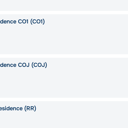
idence CO1 (CO1)
idence COJ (COJ)
esidence (RR)