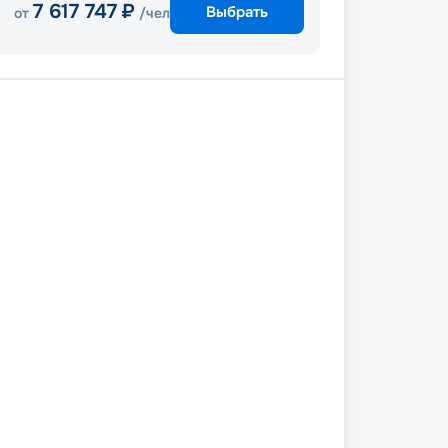
7 617 747
₽
Выбрать
от
/чел
ан
Тортола
Бастер
Густавия
Гранд-Тёрк
В море
Майами
В море
Сант Джон
Сент-Джонс
-О
Густавия
Сан Хуан
9 ноября 2026
вс
15
дн
/
14
нч
13 декабря 2026
вс
Explora III
ЛЮКС
2 602
₽
/ чел
Выбор каюты