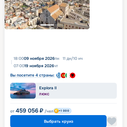
18:00
09 ноября 2026
пн
11
дн
/
10
нч
07:00
19 ноября 2026
чт
Вы посетите 4 страны:
Explora II
ЛЮКС
459 056
₽
от
/чел
+1 000
Выбрать круиз