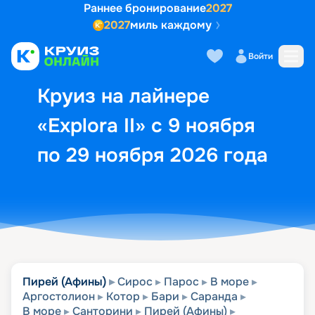
Раннее бронирование
2027
2027
миль каждому
Описание
Выбор кают
Маршрут и экск
Войти
Круиз на лайнере
«Explora II» с 9 ноября
по 29 ноября 2026 года
Пирей (Афины)
Сирос
Парос
В море
Аргостолион
Котор
Бари
Саранда
В море
Санторини
Пирей (Афины)