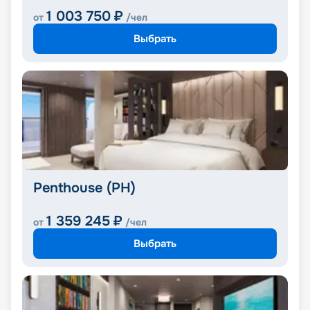
1 003 750
₽
от
/чел
Выбрать
Penthouse (PH)
1 359 245
₽
от
/чел
Выбрать