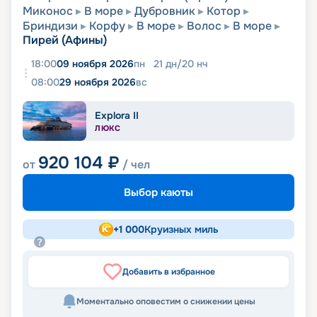
Миконос
В море
Дубровник
Котор
Бриндизи
Корфу
В море
Волос
В море
Пирей (Афины)
18:00
09 ноября 2026
пн
21
дн
/
20
нч
08:00
29 ноября 2026
вс
Explora II
ЛЮКС
920 104
₽
от
/ чел
Выбор каюты
+
1 000
Круизных миль
Добавить в избранное
Моментально оповестим о снижении цены