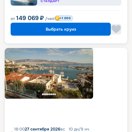
СТАНДАРТ
149 069
₽
от
/чел
+1 000
Выбрать круиз
18:00
27 сентября 2026
вс
10
дн
/
9
нч