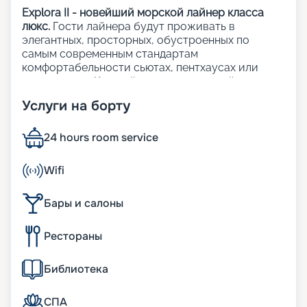
Explora II - новейший морской лайнер класса
люкс.
Гости лайнера будут проживать в
элегантных, просторных, обустроенных по
самым современным стандартам
комфортабельности сьютах, пентхаусах или
резиденциях. Каждый из 461 люксов лайнера с
панорамными окнами с видом на океан и
Услуги на борту
приватными террасами.
На лайнере:
24 hours room service
12 баров и лаунджей, а также 6 ресторанов;
Wifi
3 открытых бассейна, включая 1 бассейн только
для взрослых;
Бары и салоны
1 закрытый бассейн с раздвижной стеклянной
крышей;
Рестораны
64 индивидуальные кабаны (у бассейнов);
множество открытых и закрытых джакузи;
лаунджи у бассейнов;
Библиотека
казино;
художественная галерея;
СПА
школа кулинарного мастерства;