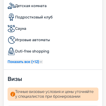
прикроватных тумбочках;
Детская комната
система индивидуального климат-контроля;
24 часа в сутки консьерж-служба;
Подростковый клуб
24 часа в сутки обслуживание номеров «in-suite
dining»;
24 часа в сутки батлер-сервис (действует для
Сауна
резиденций);
24 часа в сутки услуги прачечной, глажки (может
Игровые автоматы
взиматься дополнительная плата);
ежедневная уборка дважды в день, включая
Duti-free shopping
услугу подготовки сьюта ко сну;
услуга по чистке обуви.
Показать все (+12)
Визы
Точные визовые условия и цены уточняйте
у специалистов при бронировании