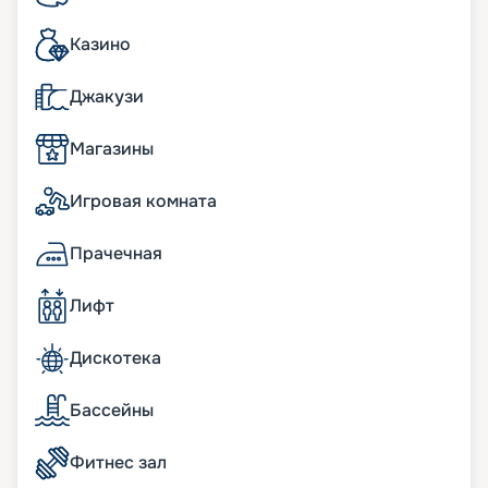
шопинг-галерея The Journey.
Wellness и фитнес-центр
площадью более 700
Казино
кв.м с широким спектром велнес-услуг на
открытых и закрытых пространствах, более 270
Джакузи
кв.м фитнес-пространства с новейшим
оснащением и оборудованием.
Магазины
В сьютах:
Игровая комната
Панорамные окна; просторные террасы с
обеденной зоной и шезлонгами; кофемашина и
Прачечная
чайная станция; мини-бар, пополняемый по
потребностям гостей; пара биноклей; халаты и
Лифт
тапочки в ванных комнатах; фен Dyson
Supersonic; меню подушек; просторные
гардеробные с туалетным столиком.
Дискотека
бесплатный Wi-Fi;
информационно-развлекательная система,
Бассейны
включая Smart TV, легкое подключение к
персональным гаджетам;
Фитнес зал
телефон с голосовой почтой;
беспроводная зарядная станция на