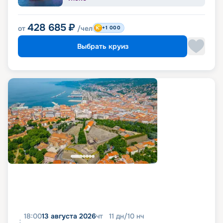
428 685
₽
от
/чел
+1 000
Выбрать круиз
18:00
13 августа 2026
чт
11
дн
/
10
нч