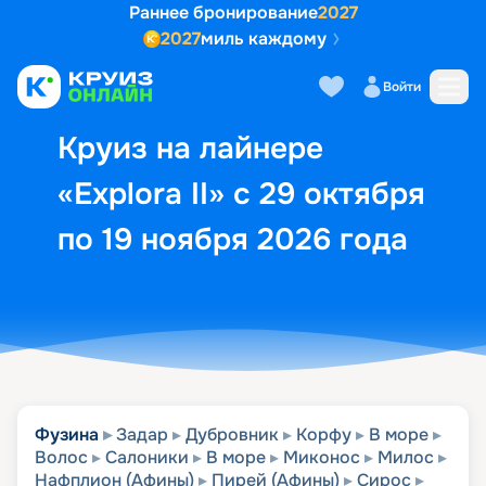
Раннее бронирование
2027
2027
миль каждому
Описание
Выбор кают
Маршрут и экск
Войти
Круиз на лайнере
«Explora II» с 29 октября
по 19 ноября 2026 года
Фузина
Задар
Дубровник
Корфу
В море
Волос
Салоники
В море
Миконос
Милос
Нафплион (Афины)
Пирей (Афины)
Сирос