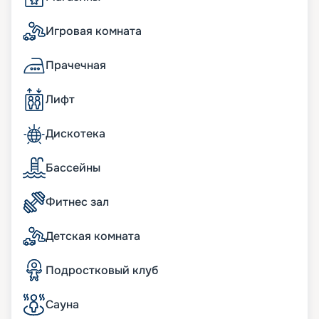
В сьютах:
Игровая комната
Панорамные окна; просторные террасы с
обеденной зоной и шезлонгами; кофемашина и
Прачечная
чайная станция; мини-бар, пополняемый по
потребностям гостей; пара биноклей; халаты и
Лифт
тапочки в ванных комнатах; фен Dyson
Supersonic; меню подушек; просторные
гардеробные с туалетным столиком.
Дискотека
бесплатный Wi-Fi;
информационно-развлекательная система,
Бассейны
включая Smart TV, легкое подключение к
персональным гаджетам;
Фитнес зал
телефон с голосовой почтой;
беспроводная зарядная станция на
прикроватных тумбочках;
Детская комната
система индивидуального климат-контроля;
24 часа в сутки консьерж-служба;
Подростковый клуб
24 часа в сутки обслуживание номеров «in-suite
dining»;
24 часа в сутки батлер-сервис (действует для
Сауна
резиденций);