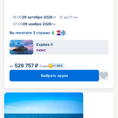
18:00
29 октября 2026
чт
12
дн
/
11
нч
07:00
09 ноября 2026
пн
Вы посетите 3 страны:
Explora II
ЛЮКС
529 757
₽
от
/чел
+1 000
Выбрать круиз