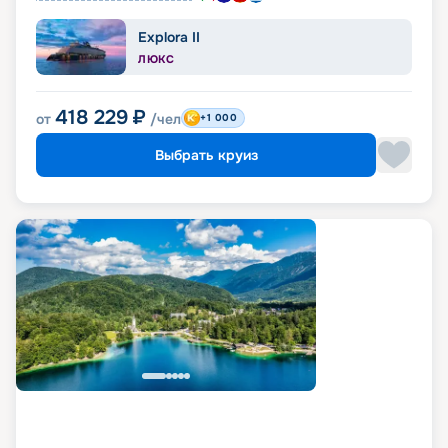
Explora II
ЛЮКС
418 229
₽
от
/чел
+1 000
Выбрать круиз