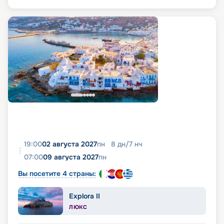
19:00
02 августа 2027
пн
8
дн
/
7
нч
07:00
09 августа 2027
пн
Вы посетите 4 страны:
Explora II
ЛЮКС