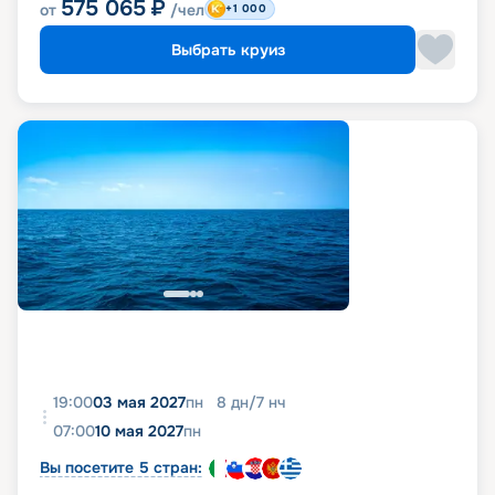
575 065
₽
от
/чел
+1 000
Выбрать круиз
19:00
03 мая 2027
пн
8
дн
/
7
нч
07:00
10 мая 2027
пн
Вы посетите 5 стран: