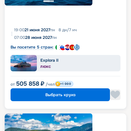
19:00
21 июня 2027
пн
8
дн
/
7
нч
07:00
28 июня 2027
пн
Вы посетите 5 стран:
Explora II
ЛЮКС
505 858
₽
от
/чел
+1 000
Выбрать круиз