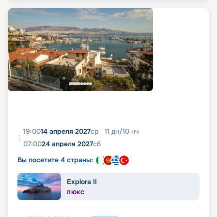
19:00
14 апреля 2027
ср
11
дн
/
10
нч
07:00
24 апреля 2027
сб
Вы посетите 4 страны:
Explora II
ЛЮКС