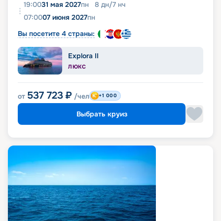
19:00
31 мая 2027
пн
8
дн
/
7
нч
07:00
07 июня 2027
пн
Вы посетите 4 страны:
Explora II
ЛЮКС
537 723
₽
от
/чел
+1 000
Выбрать круиз