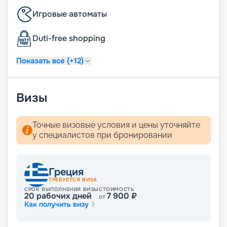
24 часа в сутки услуги прачечной, глажки (может
Игровые автоматы
взиматься дополнительная плата);
ежедневная уборка дважды в день, включая
Duti-free shopping
услугу подготовки сьюта ко сну;
услуга по чистке обуви.
Показать все (+12)
Визы
Точные визовые условия и цены уточняйте
у специалистов при бронировании
Греция
ТРЕБУЕТСЯ ВИЗА
СРОК ВЫПОЛНЕНИЯ ВИЗЫ
СТОИМОСТЬ
20
рабочих дней
7 900
₽
от
Как получить визу