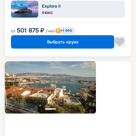
Explora II
ЛЮКС
501 875
₽
от
/чел
+1 000
Выбрать круиз