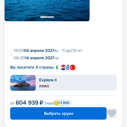
19:00
04 апреля 2027
вс
11
дн
/
10
нч
08:00
14 апреля 2027
ср
Вы посетите 4 страны:
Explora II
ЛЮКС
604 939
₽
от
/чел
+1 000
Выбрать круиз