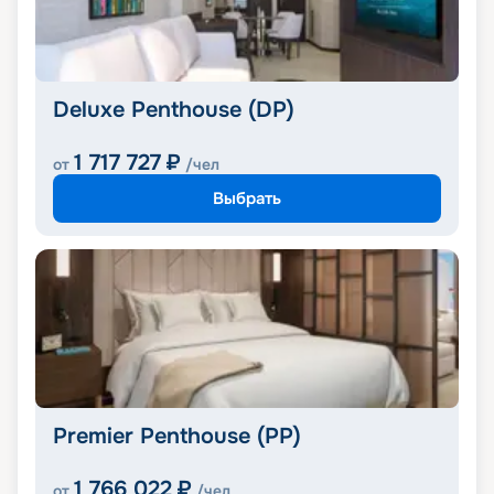
Deluxe Penthouse (DP)
1 717 727
₽
от
/чел
Выбрать
Premier Penthouse (PP)
1 766 022
₽
от
/чел