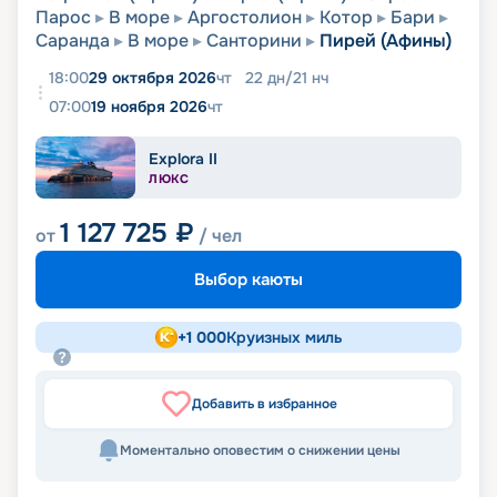
Парос
В море
Аргостолион
Котор
Бари
Саранда
В море
Санторини
Пирей (Афины)
18:00
29 октября 2026
чт
22
дн
/
21
нч
07:00
19 ноября 2026
чт
Explora II
ЛЮКС
1 127 725
₽
от
/ чел
Выбор каюты
+
1 000
Круизных миль
Добавить в избранное
Моментально оповестим о снижении цены