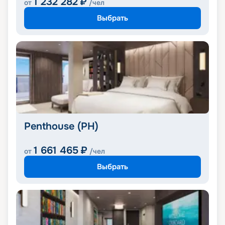
1 232 282
₽
от
/чел
Выбрать
Penthouse (PH)
1 661 465
₽
от
/чел
Выбрать