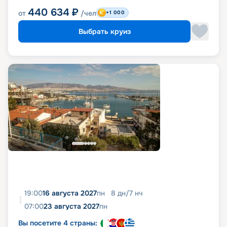
440 634
₽
от
/чел
+1 000
Выбрать круиз
19:00
16 августа 2027
пн
8
дн
/
7
нч
07:00
23 августа 2027
пн
Вы посетите 4 страны: