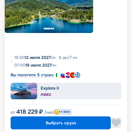
19:00
12 июля 2027
пн
8
дн
/
7
нч
07:00
19 июля 2027
пн
Вы посетите 5 стран:
Explora II
ЛЮКС
418 229
₽
от
/чел
+1 000
Выбрать круиз