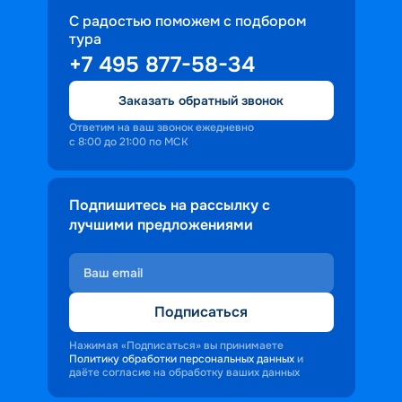
профессиональное обслуживание, 
С радостью поможем с подбором
тура
доброжелательность и заинтересованность 
+7 495 877-58-34
персонала корабля в каждом госте.
Ступая на борт теплохода, пассажиры 
Заказать обратный звонок
попадают в совершенно иную атмосферу, 
где властвует тяга к приключениям и 
Ответим на ваш звонок ежедневно
с 8:00 до 21:00 по МСК
открытиям.
Подпишитесь на рассылку с
лучшими предложениями
Подписаться
Нажимая «Подписаться» вы принимаете
Политику обработки персональных данных
и
даёте согласие на обработку ваших данных