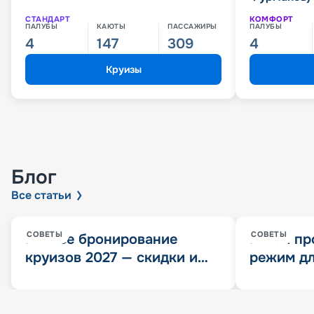
СТАНДАРТ
КОМФОРТ
ПАЛУБЫ
КАЮТЫ
ПАССАЖИРЫ
ПАЛУБЫ
4
147
309
4
Круизы
Блог
Все статьи
СОВЕТЫ
СОВЕТЫ
Раннее бронирование
Китай пр
круизов 2027 — скидки и
режим дл
розыгрыш 100 000
конца 202
Круизных миль
значит?