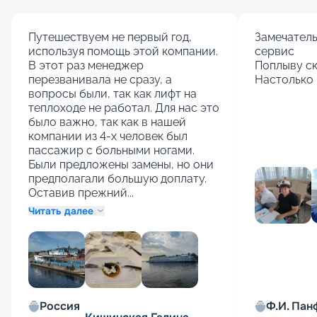
Путешествуем не первый год, 
Замечатель
используя помощь этой компании. 
сервис

В этот раз менеджер 
Поплыву ск
перезванивала не сразу, а 
Настолько 
вопросы были, так как лифт на 
теплоходе не работал. Для нас это 
было важно, так как в нашей 
компании из 4-х человек был 
пассажир с больными ногами. 
Были предложены замены, но они 
предполагали большую доплату. 
Оставив прежний...
Читать далее
+
1
Россия
Ф.И. Пан