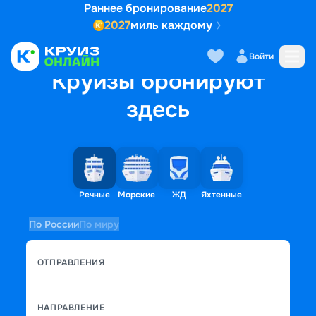
Раннее бронирование
2027
2027
миль каждому
Войти
Круизы бронируют
здесь
Речные
Морские
ЖД
Яхтенные
По России
По миру
ОТПРАВЛЕНИЯ
НАПРАВЛЕНИЕ