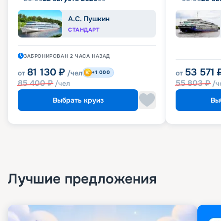
А.С. Пушкин
СТАНДАРТ
ЗАБРОНИРОВАН
2 ЧАСА
НАЗАД
81 130
₽
53 571
от
/чел
от
+1 000
85 400
₽
55 803
₽
/чел
/ч
Выбрать круиз
Вы
Лучшие предложения