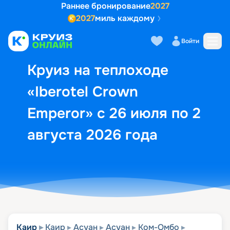
Раннее бронирование
2027
2027
миль каждому
Описание
Выбор кают
Маршрут и экск
Войти
Круиз на теплоходе
«Iberotel Crown
Emperor» с 26 июля по 2
августа 2026 года
Каир
Каир
Асуан
Асуан
Ком-Омбо