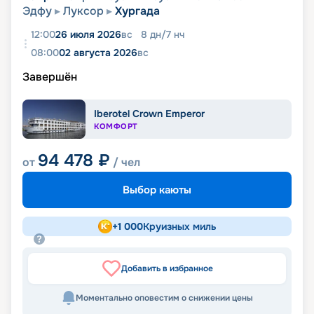
Эдфу
Луксор
Хургада
12:00
26 июля 2026
вс
8
дн
/
7
нч
08:00
02 августа 2026
вс
Завершён
Iberotel Crown Emperor
КОМФОРТ
94 478
₽
от
/ чел
Выбор каюты
+
1 000
Круизных миль
Добавить в избранное
Моментально оповестим о снижении цены