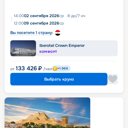
14:00
02 сентября 2026
ср
8
дн
/
7
нч
12:00
09 сентября 2026
ср
Вы посетите 1 страну:
Iberotel Crown Emperor
КОМФОРТ
133 426
₽
от
/чел
+1 000
Выбрать круиз