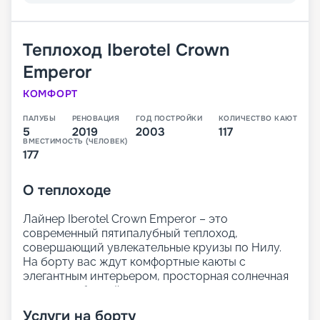
Теплоход
Iberotel Crown
Emperor
КОМФОРТ
ПАЛУБЫ
РЕНОВАЦИЯ
ГОД ПОСТРОЙКИ
КОЛИЧЕСТВО КАЮТ
5
2019
2003
117
ВМЕСТИМОСТЬ (ЧЕЛОВЕК)
177
О
теплоходе
Лайнер Iberotel Crown Emperor – это
современный пятипалубный теплоход,
совершающий увлекательные круизы по Нилу.
На борту вас ждут комфортные каюты с
элегантным интерьером, просторная солнечная
терраса с бассейном для отдыха, а также
внимательный сервис.
Услуги на борту
Гостям предлагается изысканный ресторан с