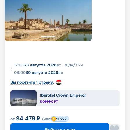
12:00
23 августа 2026
вс
8
дн
/
7
нч
08:00
30 августа 2026
вс
Вы посетите 1 страну:
Iberotel Crown Emperor
КОМФОРТ
94 478
₽
от
/чел
+1 000
Выбрать круиз