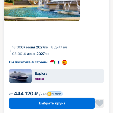
18:00
07 июня 2027
пн
8
дн
/
7
нч
08:00
14 июня 2027
пн
Вы посетите 4 страны:
Explora I
ЛЮКС
444 120
₽
от
/чел
+1 000
Выбрать круиз