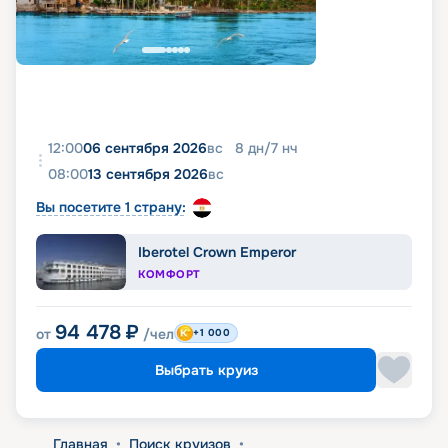
12:00
06 сентября 2026
вс
8
дн
/
7
нч
08:00
13 сентября 2026
вс
Вы посетите 1 страну:
Iberotel Crown Emperor
КОМФОРТ
94 478
₽
от
/чел
+1 000
Выбрать круиз
Главная
•
Поиск круизов
•