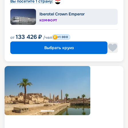
Вы посетите 1 страну:
Iberotel Crown Emperor
КОМФОРТ
133 426
₽
от
/чел
+1 000
Выбрать круиз