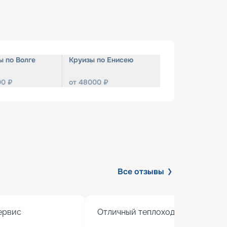
ы по Волге
Круизы по Енисею
00
₽
от
48000
₽
Все отзывы
рвис

Отличный теплоход с хорошим 