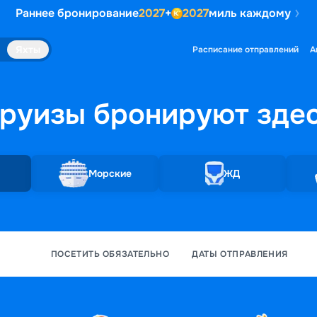
Раннее бронирование
2027
+
2027
миль каждому
Яхты
Расписание отправлений
А
руизы бронируют
зде
Морские
ЖД
ПОСЕТИТЬ ОБЯЗАТЕЛЬНО
ДАТЫ ОТПРАВЛЕНИЯ