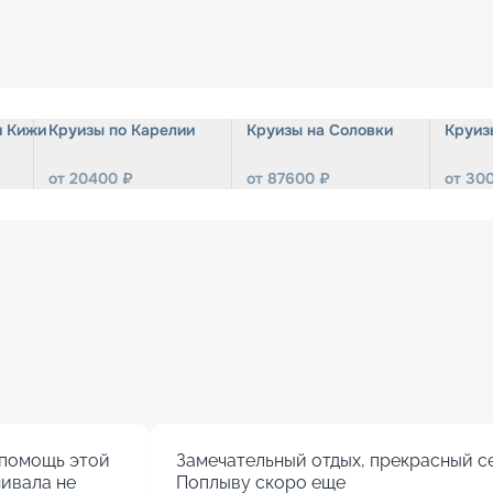
и Кижи
Круизы по Карелии
Круизы на Соловки
Круиз
от
20400
₽
от
87600
₽
от
30
помощь этой 
Замечательный отдых, прекрасный се
ивала не 
Поплыву скоро еще
