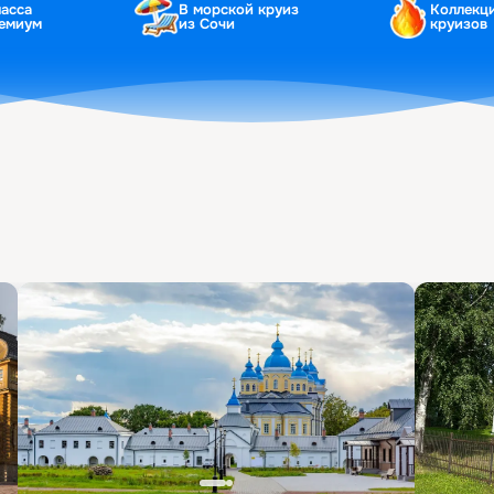
ласса
В морской круиз
Коллекц
ремиум
из Сочи
круизов