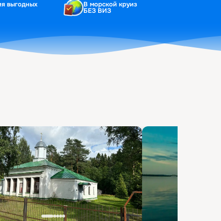
ия выгодных
В морской круиз
БЕЗ ВИЗ