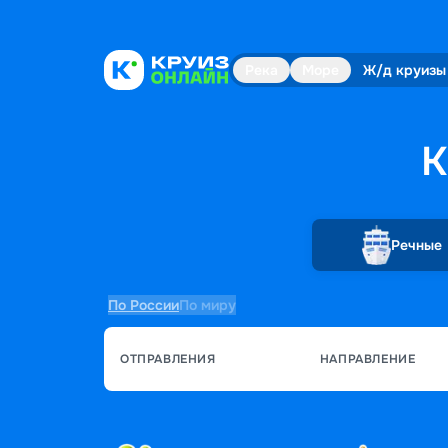
Река
Море
Ж/д круизы
К
Речные
По России
По миру
ОТПРАВЛЕНИЯ
НАПРАВЛЕНИЕ