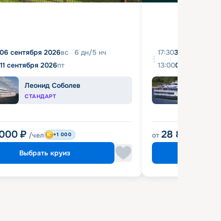
06 сентября 2026
вс
6
дн
/
5
нч
17:30
31 августа 20
11 сентября 2026
пт
13:00
04 сентября 
Леонид Соболев
Башк
СТАНДАРТ
ЭКОН
 000
₽
28 800
₽
/чел
от
/чел
+1 000
Выбрать круиз
Выбрат