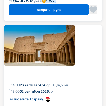
94 478
₽
от
/чел
+1 000
Выбрать круиз
14:00
26 августа 2026
ср
8
дн
/
7
нч
12:00
02 сентября 2026
ср
Вы посетите 1 страну: