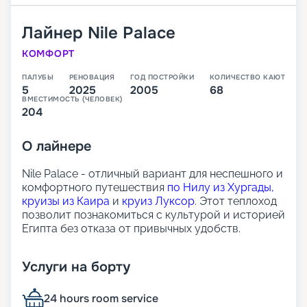
Лайнер
Nile Palace
КОМФОРТ
ПАЛУБЫ
РЕНОВАЦИЯ
ГОД ПОСТРОЙКИ
КОЛИЧЕСТВО КАЮТ
5
2025
2005
68
ВМЕСТИМОСТЬ (ЧЕЛОВЕК)
204
О
лайнере
Nile Palace - отличный вариант для неспешного и
комфортного путешествия
по Нилу из Хургады,
круизы из Каира
и
круиз Луксор
. Этот теплоход
позволит познакомиться с культурой и историей
Египта без отказа от привычных удобств.
Размещение
Услуги на борту
На борту находятся просторные каюты с окнами,
24 hours room service
которые позволяют наблюдать за рекой. В