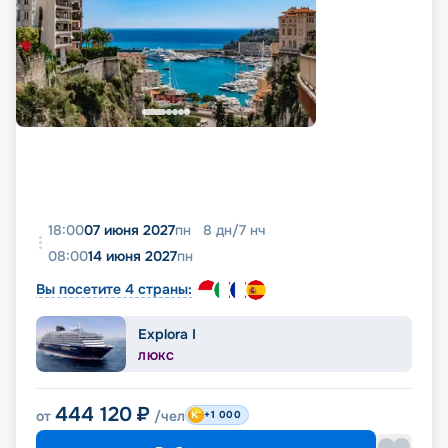
18:00
07 июня 2027
пн
8
дн
/
7
нч
08:00
14 июня 2027
пн
Вы посетите 4 страны:
Explora I
ЛЮКС
444 120
₽
от
/чел
+1 000