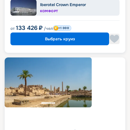
Iberotel Crown Emperor
КОМФОРТ
133 426
₽
от
/чел
+1 000
Выбрать круиз