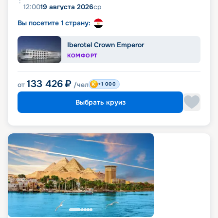
12:00
19 августа 2026
ср
Вы посетите 1 страну:
Iberotel Crown Emperor
КОМФОРТ
133 426
₽
от
/чел
+1 000
Выбрать круиз