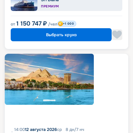
ПРЕМИУМ
1 150 747
₽
от
/чел
+1 000
Выбрать круиз
14:00
12 августа 2026
ср
8
дн
/
7
нч