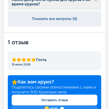
Тренажерный зал под открытым небом;
время круиза?
Массажный кабинет;
Медицинский кабинет;
Сувенирные магазины;
Показать все вопросы (9)
Прачечная;
Wi-Fi;
Стойка регистрации 24 часа.
1
отзыв
Гость
15 июня 2026
Как вам круиз?
Поделитесь своими впечатлениями с нами и
получите
500
Круизных миль
Оставить отзыв
+
500