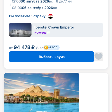
12:00
30 августа 2026
вс
8
дн
/
7
нч
08:00
06 сентября 2026
вс
Вы посетите 1 страну:
Iberotel Crown Emperor
КОМФОРТ
94 478
₽
от
/чел
+1 000
Выбрать круиз