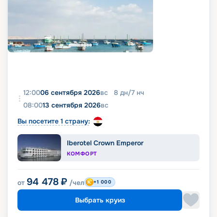
12:00
06 сентября 2026
вс
8
дн
/
7
нч
08:00
13 сентября 2026
вс
Вы посетите 1 страну:
Iberotel Crown Emperor
КОМФОРТ
94 478
₽
от
/чел
+1 000
Выбрать круиз