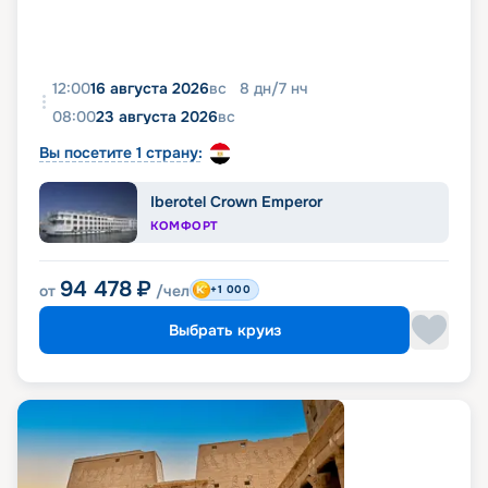
12:00
16 августа 2026
вс
8
дн
/
7
нч
08:00
23 августа 2026
вс
Вы посетите 1 страну:
Iberotel Crown Emperor
КОМФОРТ
94 478
₽
от
/чел
+1 000
Выбрать круиз