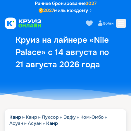
Раннее бронирование
2027
2027
миль каждому
Описание
Выбор кают
Маршрут и экск
Войти
Круиз на лайнере «Nile
Palace» с 14 августа по
21 августа 2026 года
Каир
Каир
Луксор
Эдфу
Ком-Омбо
Асуан
Асуан
Каир