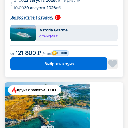
21:00
22 августа 2026
сб
8
дн
/
7
нч
10:00
29 августа 2026
сб
Вы посетите 1 страну:
Astoria Grande
СТАНДАРТ
121 800
₽
от
/чел
+1 000
Выбрать круиз
Круиз с балетом ТОДЕС