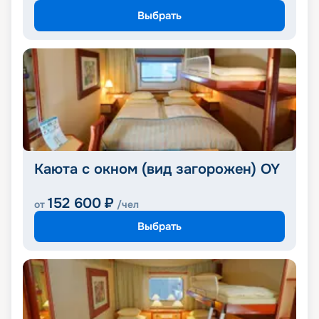
Выбрать
Каюта с окном (вид загорожен) OY
152 600
₽
от
/чел
Выбрать