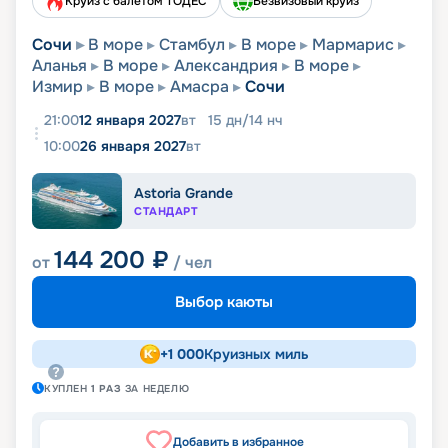
Круиз с балетом ТОДЕС
Безвизовый круиз
Сочи
В море
Стамбул
В море
Мармарис
Аланья
В море
Александрия
В море
Измир
В море
Амасра
Сочи
21:00
12 января 2027
вт
15
дн
/
14
нч
10:00
26 января 2027
вт
Astoria Grande
СТАНДАРТ
144 200
₽
от
/ чел
Выбор каюты
+
1 000
Круизных миль
КУПЛЕН
1
РАЗ
ЗА НЕДЕЛЮ
Добавить в избранное