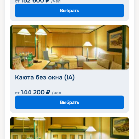
152 600
₽
от
/чел
Выбрать
Каюта без окна (IA)
144 200
₽
от
/чел
Выбрать