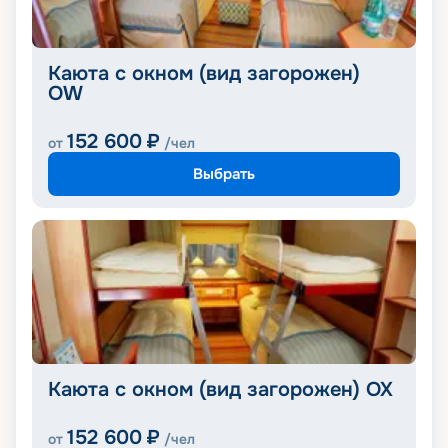
Каюта с окном (вид загорожен)
OW
152 600
₽
от
/чел
Выбрать
Каюта с окном (вид загорожен) OX
152 600
₽
от
/чел