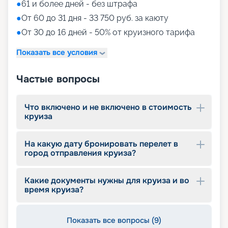
●
61 и более дней - без штрафа
заказчик может изменить смену питания
(крайний срок изменения смены питания: за
●
От 60 до 31 дня - 33 750 руб. за каюту
сутки до начала круиза). Есть лимит по
●
От 30 до 16 дней - 50% от круизного тарифа
количеству пассажиров на каждую смену
питания: по 580 человек. Если лимит превышен,
Показать все условия
то смена питания становится на лист ожидания
и подтверждается другая смена. Пассажирам в
Частые вопросы
каютах с балконом и в сьютах доступна любая
смена питания на ужин (и Первая, и Вторая) - им
выбирать не нужно. Если в каюте есть ребенок
Что включено и не включено в стоимость
до 11 лет включительно, то подтверждается
круиза
любая выбранная смена питания, даже если
лимит превышен.
На какую дату бронировать перелет в
Развлечения на корабле
город отправления круиза?
Палубы плавучего отеля предлагают
Какие документы нужны для круиза и во
пассажирам самые разнообразные развлечения.
время круиза?
Гордость корабля – уникальный Theater Grande.
Это полноценный театр на два этажа,
рассчитанный на 800 зрителей. Современное
Показать все вопросы (9)
сценическое оборудование обеспечивает