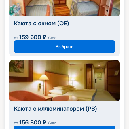
Каюта с окном (OE)
159 600
₽
от
/чел
Выбрать
Каюта с иллюминатором (PB)
156 800
₽
от
/чел