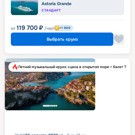
Astoria Grande
СТАНДАРТ
119 700
₽
от
/чел
+1 000
Выбрать круиз
Летний музыкальный круиз: сцена в открытом море + балет ТОДЕ