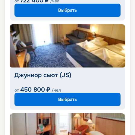
722 400
₽
от
/чел
Выбрать
Джуниор сьют (JS)
450 800
₽
от
/чел
Выбрать