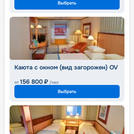
Выбрать
Каюта с окном (вид загорожен) OV
156 800
₽
от
/чел
Выбрать