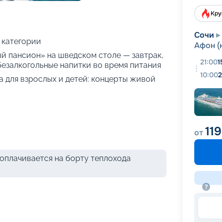
+
90
фотографий
Кру
Сочи
 категории
Афон (
ый пансион» на шведском столе — завтрак,
21:00
1
 безалкогольные напитки во время питания
10:00
2
 для взрослых и детей: концерты живой
11
от
оплачивается на борту теплохода