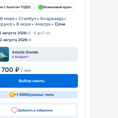
из с балетом ТОДЕС
Безвизовый круиз
В море
Стамбул
Бозджаада
круиз)
В море
Амасра
Сочи
5 августа 2026
сб
8
дн
/
7
нч
2 августа 2026
сб
Astoria Grande
СТАНДАРТ
9 700
₽
/ чел
Выбор каюты
+
1 000
Круизных миль
Добавить в избранное