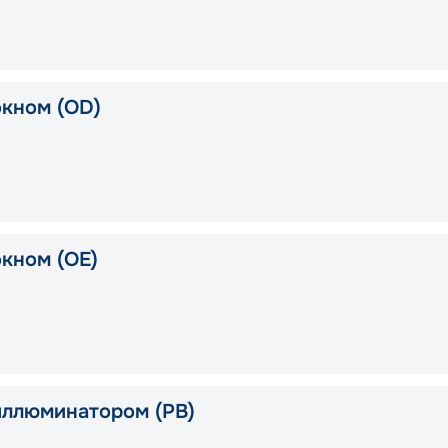
окном (OD)
окном (OE)
иллюминатором (PB)