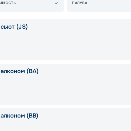
ИМОСТЬ
ПАЛУБА
сьют (JS)
балконом (BA)
балконом (BB)