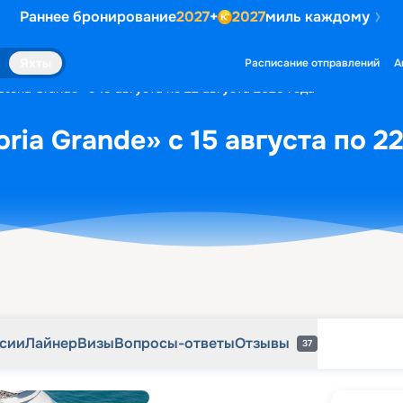
Раннее бронирование
2027
+
2027
миль каждому
рсии
Лайнер
Визы
Вопросы-ответы
Отзывы
37
Яхты
Расписание отправлений
А
toria Grande» с 15 августа по 22 августа 2026 года
ria Grande» с 15 августа по 2
рсии
Лайнер
Визы
Вопросы-ответы
Отзывы
37