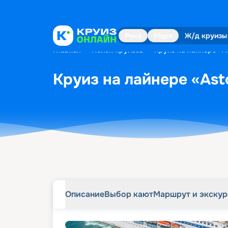
Описание
Выбор кают
Маршрут и экску
Река
Море
Ж/д круизы
Главная
•
Поиск круизов
•
Круиз на лайнере «As
Круиз на лайнере «Asto
Описание
Выбор кают
Маршрут и экску