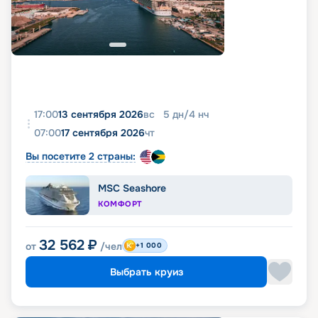
17:00
13 сентября 2026
вс
5
дн
/
4
нч
07:00
17 сентября 2026
чт
Вы посетите 2 страны:
MSC Seashore
КОМФОРТ
32 562
₽
от
/чел
+1 000
Выбрать круиз