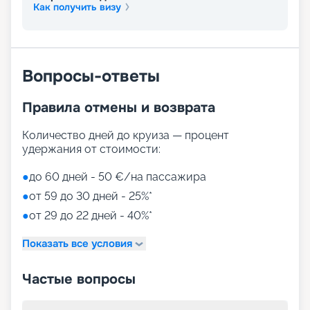
Маршруты лайнера MSC Grandiosa в навигацию
Как получить визу
2026 - 2027 г. отличаются разнообразием и
размахом – от Бразилии и Сальвадора до
Испании и Франции. На нашем сайте можно
купить путевку онлайн, мы собрали для вас все
Вопросы-ответы
нужные сведения – расписание круизов, схемы
палуб, цены путевок, описание кают, фото
интерьеров. Вас ждет лучший отдых в мире! Для
Правила отмены и возврата
того чтобы выбрать лучшие места,
воспользуйтесь услугой раннего бронирования.
Количество дней до круиза — процент
удержания от стоимости:
●
до 60 дней - 50 €/на пассажира
●
от 59 до 30 дней - 25%*
●
от 29 до 22 дней - 40%*
Показать все условия
Частые вопросы