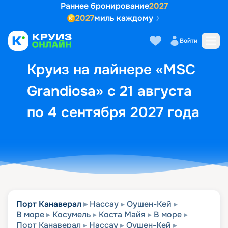
Раннее бронирование
2027
2027
миль каждому
Описание
Выбор кают
Маршрут и экск
Войти
Круиз на лайнере «MSC
Grandiosa» с 21 августа
по 4 сентября 2027 года
Порт Канаверал
Нассау
Оушен-Кей
В море
Косумель
Коста Майя
В море
Порт Канаверал
Нассау
Оушен-Кей