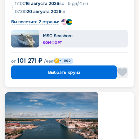
17:00
16 августа 2026
вс
5
дн
/
4
нч
07:00
20 августа 2026
чт
Вы посетите 2 страны:
MSC Seashore
КОМФОРТ
101 271
₽
от
/чел
+1 000
Выбрать круиз