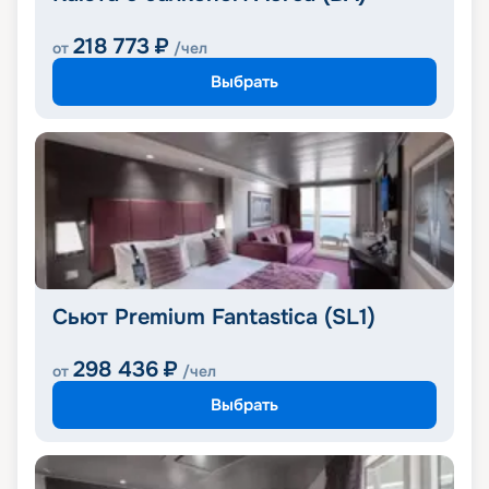
218 773
₽
от
/чел
Выбрать
Сьют Premium Fantastica (SL1)
298 436
₽
от
/чел
Выбрать