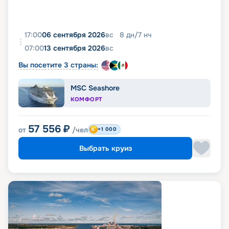
17:00
06 сентября 2026
вс
8
дн
/
7
нч
07:00
13 сентября 2026
вс
Вы посетите 3 страны:
MSC Seashore
КОМФОРТ
57 556
₽
от
/чел
+1 000
Выбрать круиз