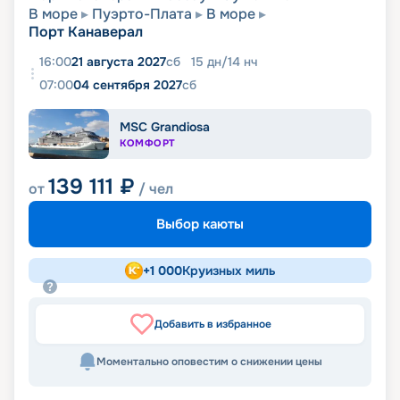
В море
Пуэрто-Плата
В море
Порт Канаверал
16:00
21 августа 2027
сб
15
дн
/
14
нч
07:00
04 сентября 2027
сб
MSC Grandiosa
КОМФОРТ
139 111
₽
от
/ чел
Выбор каюты
+
1 000
Круизных миль
Добавить в избранное
Моментально оповестим о снижении цены