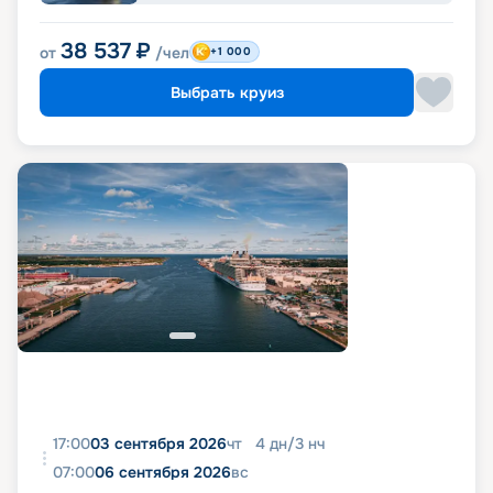
38 537
₽
от
/чел
+1 000
Выбрать круиз
17:00
03 сентября 2026
чт
4
дн
/
3
нч
07:00
06 сентября 2026
вс