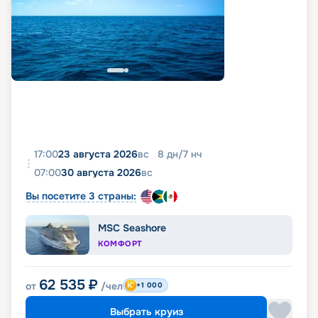
17:00
23 августа 2026
вс
8
дн
/
7
нч
07:00
30 августа 2026
вс
Вы посетите 3 страны:
MSC Seashore
КОМФОРТ
62 535
₽
от
/чел
+1 000
Выбрать круиз