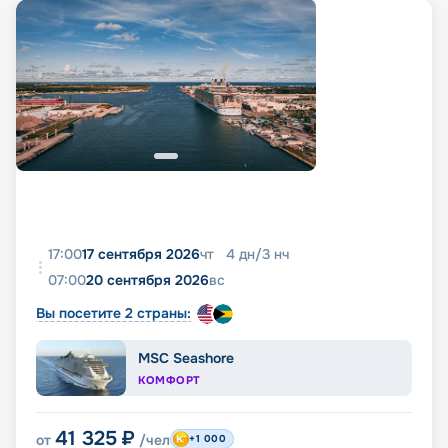
17:00
17 сентября 2026
чт
4
дн
/
3
нч
07:00
20 сентября 2026
вс
Вы посетите 2 страны:
MSC Seashore
КОМФОРТ
41 325
₽
от
/чел
+1 000