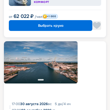
КОМФОРТ
62 022
₽
от
/чел
+1 000
Выбрать круиз
17:00
30 августа 2026
вс
5
дн
/
4
нч