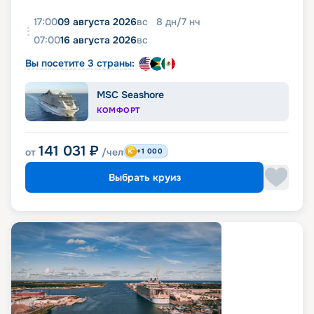
17:00
09 августа 2026
вс
8
дн
/
7
нч
07:00
16 августа 2026
вс
Вы посетите 3 страны:
MSC Seashore
КОМФОРТ
141 031
₽
от
/чел
+1 000
Выбрать круиз