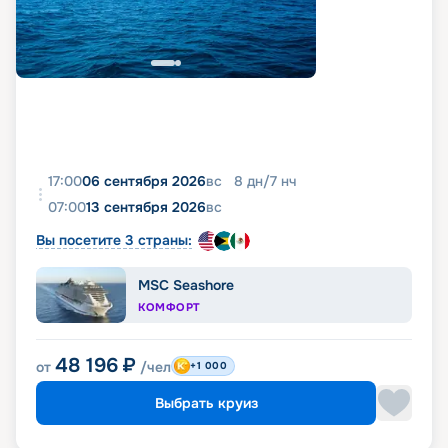
17:00
06 сентября 2026
вс
8
дн
/
7
нч
07:00
13 сентября 2026
вс
Вы посетите 3 страны:
MSC Seashore
КОМФОРТ
48 196
₽
от
/чел
+1 000
Выбрать круиз