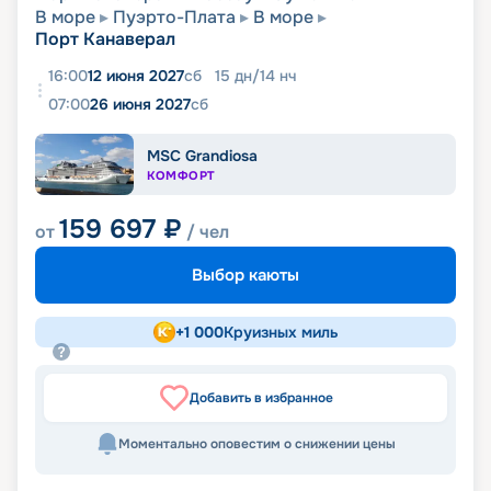
В море
Пуэрто-Плата
В море
Порт Канаверал
16:00
12 июня 2027
сб
15
дн
/
14
нч
07:00
26 июня 2027
сб
MSC Grandiosa
КОМФОРТ
159 697
₽
от
/ чел
Выбор каюты
+
1 000
Круизных миль
Добавить в избранное
Моментально оповестим о снижении цены