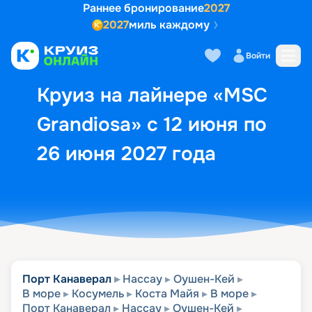
Раннее бронирование
2027
2027
миль каждому
Описание
Выбор кают
Маршрут и экск
Войти
Круиз на лайнере «MSC
Grandiosa» с 12 июня по
26 июня 2027 года
Порт Канаверал
Нассау
Оушен-Кей
В море
Косумель
Коста Майя
В море
Порт Канаверал
Нассау
Оушен-Кей