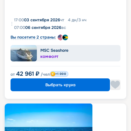
17:00
03 сентября 2026
чт
4
дн
/
3
нч
07:00
06 сентября 2026
вс
Вы посетите 2 страны:
MSC Seashore
КОМФОРТ
42 961
₽
от
/чел
+1 000
Выбрать круиз