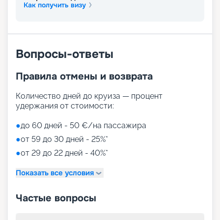
Маршруты лайнера MSC Grandiosa в навигацию
Как получить визу
2026 - 2027 г. отличаются разнообразием и
размахом – от Бразилии и Сальвадора до
Испании и Франции. На нашем сайте можно
купить путевку онлайн, мы собрали для вас все
Вопросы-ответы
нужные сведения – расписание круизов, схемы
палуб, цены путевок, описание кают, фото
интерьеров. Вас ждет лучший отдых в мире! Для
Правила отмены и возврата
того чтобы выбрать лучшие места,
воспользуйтесь услугой раннего бронирования.
Количество дней до круиза — процент
удержания от стоимости:
●
до 60 дней - 50 €/на пассажира
●
от 59 до 30 дней - 25%*
●
от 29 до 22 дней - 40%*
Показать все условия
Частые вопросы