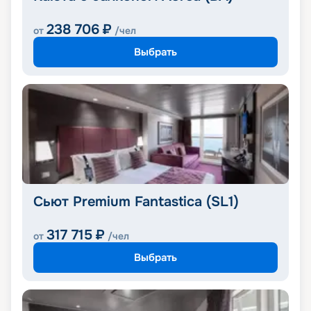
238 706
₽
от
/чел
Выбрать
Сьют Premium Fantastica (SL1)
317 715
₽
от
/чел
Выбрать