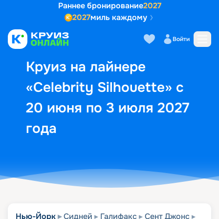
Раннее бронирование
2027
2027
миль каждому
Описание
Выбор кают
Маршрут и экск
Войти
Круиз на лайнере
«Celebrity Silhouette» с
20 июня по 3 июля 2027
года
Нью-Йорк
Сидней
Галифакс
Сент Джонс