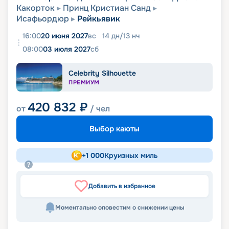
Какорток
Принц Кристиан Санд
Исафьордюр
Рейкьявик
16:00
20 июня 2027
вс
14
дн
/
13
нч
08:00
03 июля 2027
сб
Celebrity Silhouette
ПРЕМИУМ
420 832
₽
от
/ чел
Выбор каюты
+
1 000
Круизных миль
Добавить в избранное
Моментально оповестим о снижении цены