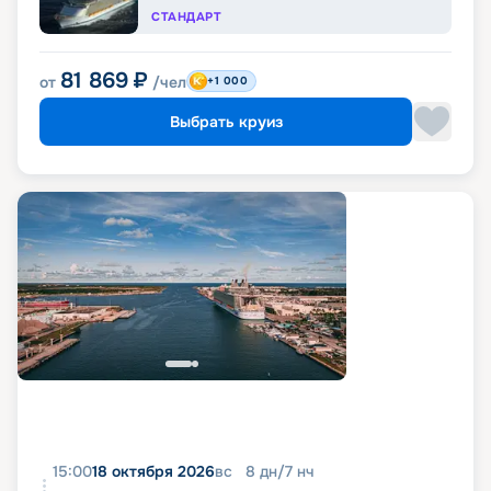
СТАНДАРТ
81 869
₽
от
/чел
+1 000
Выбрать круиз
15:00
18 октября 2026
вс
8
дн
/
7
нч