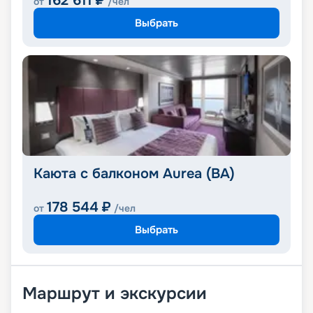
162 611
₽
от
/чел
Выбрать
Каюта с балконом Aurea (BA)
178 544
₽
от
/чел
Выбрать
Маршрут и экскурсии