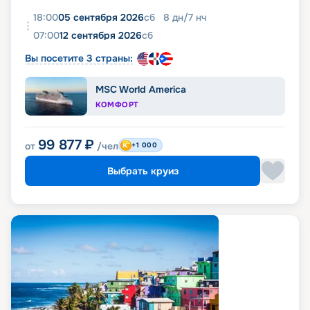
18:00
05 сентября 2026
сб
8
дн
/
7
нч
07:00
12 сентября 2026
сб
Вы посетите 3 страны:
MSC World America
КОМФОРТ
99 877
₽
от
/чел
+1 000
Выбрать круиз