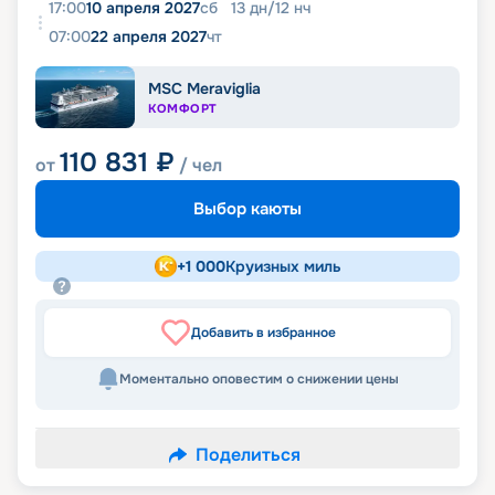
17:00
10 апреля 2027
сб
13
дн
/
12
нч
07:00
22 апреля 2027
чт
MSC Meraviglia
КОМФОРТ
110 831
₽
от
/ чел
Выбор каюты
+
1 000
Круизных миль
Добавить в избранное
Моментально оповестим о снижении цены
Поделиться