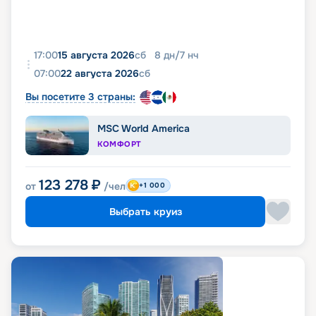
17:00
15 августа 2026
сб
8
дн
/
7
нч
07:00
22 августа 2026
сб
Вы посетите 3 страны:
MSC World America
КОМФОРТ
123 278
₽
от
/чел
+1 000
Выбрать круиз