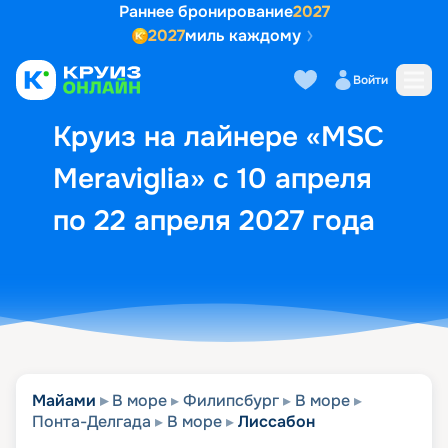
Раннее бронирование
2027
2027
миль каждому
Описание
Выбор кают
Маршрут и экск
Войти
Круиз на лайнере «MSC
Meraviglia» с 10 апреля
по 22 апреля 2027 года
Майами
В море
Филипсбург
В море
Понта-Делгада
В море
Лиссабон