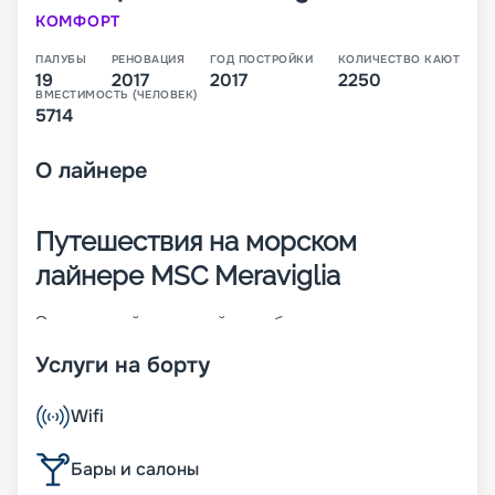
КОМФОРТ
ПАЛУБЫ
РЕНОВАЦИЯ
ГОД ПОСТРОЙКИ
КОЛИЧЕСТВО КАЮТ
19
2017
2017
2250
ВМЕСТИМОСТЬ (ЧЕЛОВЕК)
5714
О
лайнере
Путешествия на морском
лайнере MSC Meraviglia
Это главный круизный корабль нового класса
MSC Vista Project. Судно с 19 палубами спущено
Услуги на борту
на воду в 2017 году. При его создании большое
внимание уделялось цифровизации. Значимые
параметры судна:
Wifi
• ширина – 65 м;
• длина – 316 м;
Бары и салоны
• водоизмещение – около 172 тыс. т;