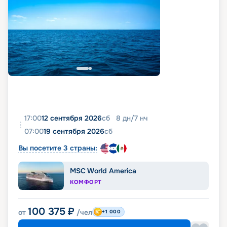
17:00
12 сентября 2026
сб
8
дн
/
7
нч
07:00
19 сентября 2026
сб
Вы посетите 3 страны:
MSC World America
КОМФОРТ
100 375
₽
от
/чел
+1 000