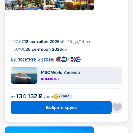
17:00
12 сентября 2026
сб
15
дн
/
14
нч
07:00
26 сентября 2026
сб
Вы посетите 5 стран:
MSC World America
КОМФОРТ
134 132
₽
от
/чел
+1 000
Выбрать круиз