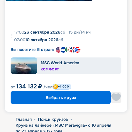
17:00
26 сентября 2026
сб
15
дн
/
14
нч
07:00
10 октября 2026
сб
Вы посетите 5 стран:
MSC World America
КОМФОРТ
134 132
₽
от
/чел
+1 000
Выбрать круиз
Главная
•
Поиск круизов
•
Круиз на лайнере «MSC Meraviglia» с 10 апреля
по 22 апреля 2027 года