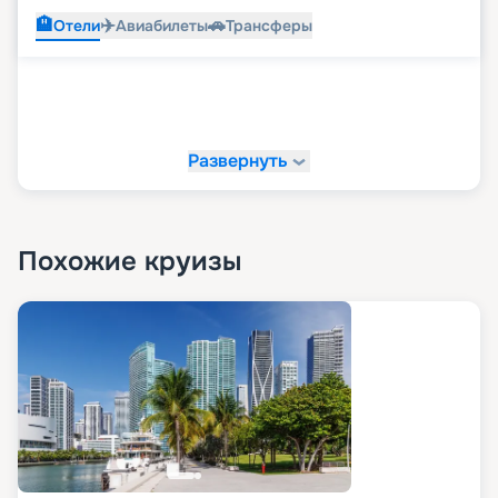
🏨
✈️
🚗
Отели
Авиабилеты
Трансферы
Развернуть
Похожие круизы