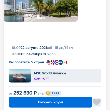
18:00
22 августа 2026
сб
15
дн
/
14
нч
07:00
05 сентября 2026
сб
Вы посетите 5 стран:
MSC World America
КОМФОРТ
252 630
₽
от
/чел
+1 000
Выбрать круиз