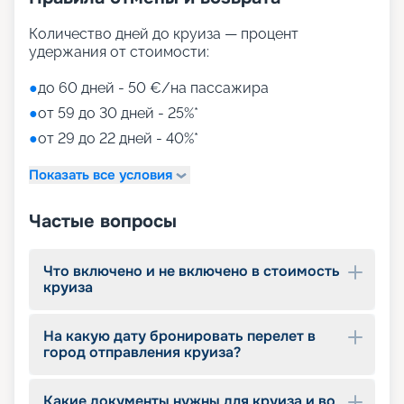
городах американского побережья. Для детей
оборудованы разновозрастные клубы и игровые
Количество дней до круиза — процент
зоны
удержания от стоимости:
Путешествуйте с
●
до 60 дней - 50 €/на пассажира
«Круиз.онлайн»
●
от 59 до 30 дней - 25%*
●
от 29 до 22 дней - 40%*
Маршруты MSC Meraviglia в 2026 - 2027 годах
пролегают у берегов Америки. На нашем сайте
Показать все условия
собрана вся информация, чтобы вы могли
выбрать и купить путевку онлайн, – расписание
круизов, схемы палуб, цены на путевки,
Частые вопросы
описание кают, фото интерьеров. Опытные
специалисты компании с удовольствием
помогут вам подобрать оптимальный вариант,
Что включено и не включено в стоимость
круиза
оформить документы, будут оказывать
информационную поддержку до конца круиза.
Почувствуйте себя Колумбом и откройте свою
На какую дату бронировать перелет в
Америку!
город отправления круиза?
Какие документы нужны для круиза и во