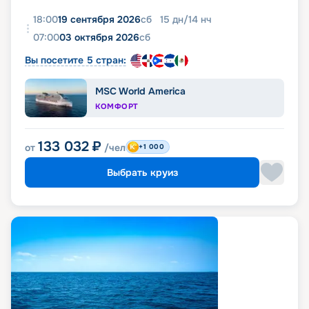
18:00
19 сентября 2026
сб
15
дн
/
14
нч
07:00
03 октября 2026
сб
Вы посетите 5 стран:
MSC World America
КОМФОРТ
133 032
₽
от
/чел
+1 000
Выбрать круиз