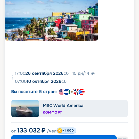
17:00
26 сентября 2026
сб
15
дн
/
14
нч
07:00
10 октября 2026
сб
Вы посетите 5 стран:
MSC World America
КОМФОРТ
133 032
₽
от
/чел
+1 000