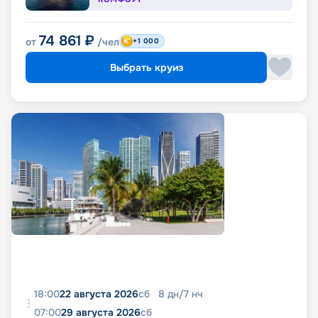
74 861
₽
от
/чел
+1 000
Выбрать круиз
18:00
22 августа 2026
сб
8
дн
/
7
нч
07:00
29 августа 2026
сб