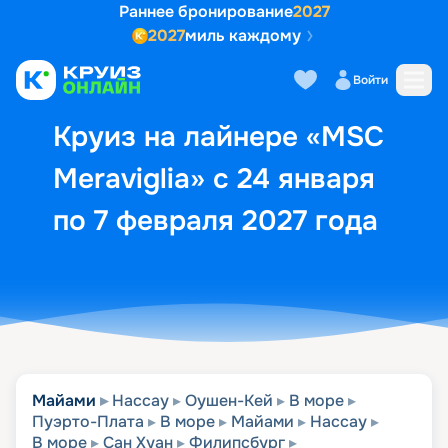
Раннее бронирование
2027
2027
миль каждому
Описание
Выбор кают
Маршрут и экск
Войти
Круиз на лайнере «MSC
Meraviglia» с 24 января
по 7 февраля 2027 года
Майами
Нассау
Оушен-Кей
В море
Пуэрто-Плата
В море
Майами
Нассау
В море
Сан Хуан
Филипсбург