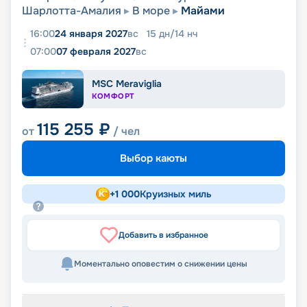
Шарлотта-Амалия
В море
Майами
16:00
24 января 2027
вс
15
дн
/
14
нч
07:00
07 февраля 2027
вс
MSC Meraviglia
КОМФОРТ
115 255
₽
от
/ чел
Выбор каюты
+
1 000
Круизных миль
Добавить в избранное
Моментально оповестим о снижении цены