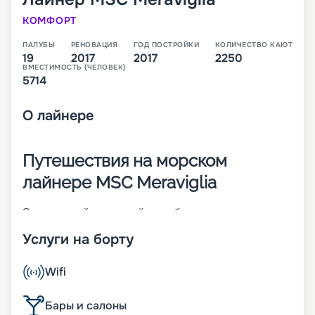
КОМФОРТ
ПАЛУБЫ
РЕНОВАЦИЯ
ГОД ПОСТРОЙКИ
КОЛИЧЕСТВО КАЮТ
19
2017
2017
2250
ВМЕСТИМОСТЬ (ЧЕЛОВЕК)
5714
О
лайнере
Путешествия на морском
лайнере MSC Meraviglia
Это главный круизный корабль нового класса
MSC Vista Project. Судно с 19 палубами спущено
Услуги на борту
на воду в 2017 году. При его создании большое
внимание уделялось цифровизации. Значимые
параметры судна:
Wifi
• ширина – 65 м;
• длина – 316 м;
Бары и салоны
• водоизмещение – около 172 тыс. т;