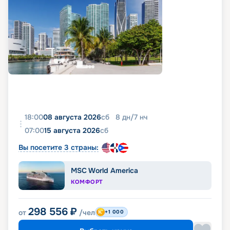
18:00
08 августа 2026
сб
8
дн
/
7
нч
07:00
15 августа 2026
сб
Вы посетите 3 страны:
MSC World America
КОМФОРТ
298 556
₽
от
/чел
+1 000