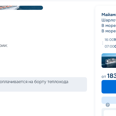
+
44
фотографий
Майам
Шарло
В море
В море
16:00
1
рии;
07:00
18
от
оплачивается на борту теплохода