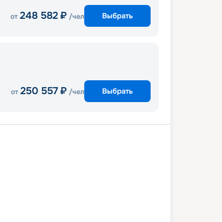
248 582
₽
Выбрать
от
/чел
250 557
₽
Выбрать
от
/чел
и
В море
Филипсбург
Бастер
тта-Амалия
Янтарная бухта
Майами
В море
Гранд-Тёрк
Оушен-Кей
Нассау
Майами
9 декабря 2026
сб
15
дн
/
14
нч
02 января 2027
сб