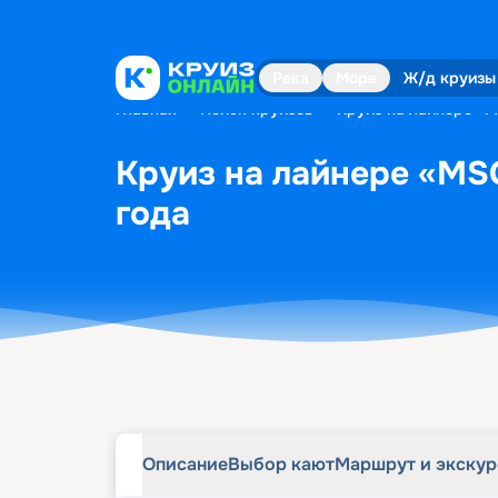
Описание
Выбор кают
Маршрут и экску
Река
Море
Ж/д круизы
Главная
•
Поиск круизов
•
Круиз на лайнере «MS
Круиз на лайнере «MSC
года
Описание
Выбор кают
Маршрут и экску