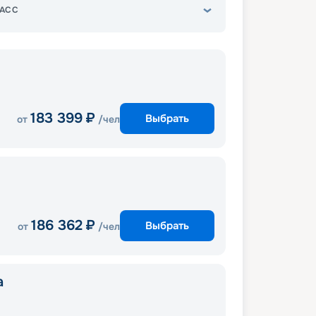
АСС
183 399
₽
Выбрать
от
/чел
186 362
₽
Выбрать
от
/чел
a