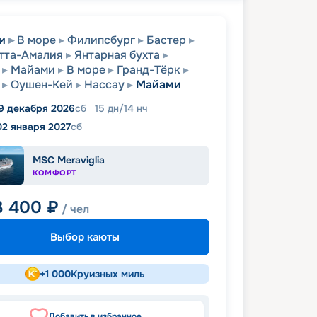
и
В море
Филипсбург
Бастер
тта-Амалия
Янтарная бухта
Майами
В море
Гранд-Тёрк
Оушен-Кей
Нассау
Майами
9 декабря 2026
сб
15
дн
/
14
нч
02 января 2027
сб
MSC Meraviglia
КОМФОРТ
3 400
₽
/ чел
Выбор каюты
+
1 000
Круизных миль
Добавить в избранное