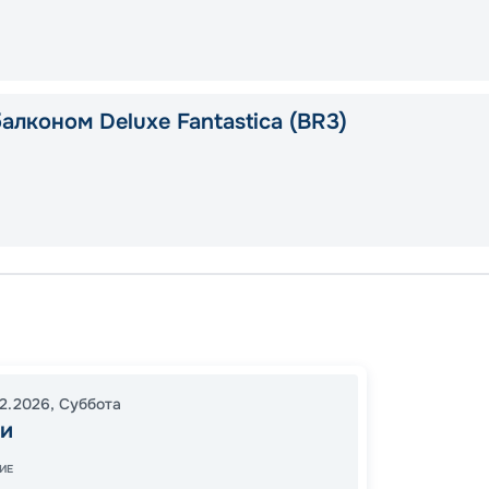
алконом Deluxe Fantastica (BR3)
Майам
Шарло
В море
12.2026
,
Суббота
В море
и
16:00
1
ИЕ
07:00