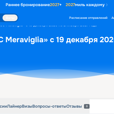
Раннее бронирование
2027
+
2027
миль каждому
рсии
Лайнер
Визы
Вопросы-ответы
Отзывы
0
Яхты
Расписание отправлений
А
C Meraviglia» с 19 декабря 2026 по 2 января 2027 года
 Meraviglia» с 19 декабря 202
рсии
Лайнер
Визы
Вопросы-ответы
Отзывы
0