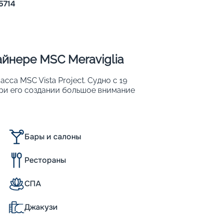
Пишит
5714
йнере MSC Meraviglia
сса MSC Vista Project. Судно с 19
При его создании большое внимание
метры судна:
Бары и салоны
Рестораны
СПА
нному классу флота MSC, был спущен на
Джакузи
 19-палубный мегалайнер отличается