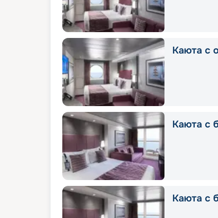
Каюта с о
Каюта с б
Каюта с б