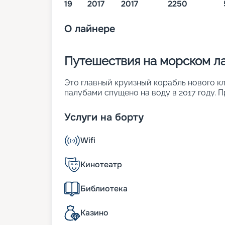
19
2017
2017
2250
О
лайнере
Путешествия на морском ла
Это главный круизный корабль нового кла
палубами спущено на воду в 2017 году. 
уделялось цифровизации. Значимые пара
• ширина – 65 м;
Услуги на борту
• длина – 316 м;
• водоизмещение – около 172 тыс. т;
Wifi
• осадка – 9 м;
• число кают – 2 250;
• вместительность – 5 714 человек.
Кинотеатр
Из истории теплохода
Библиотека
MSC Meraviglia, относящийся к одноиме
Казино
воду в 2017 г. на судоверфи STX France.