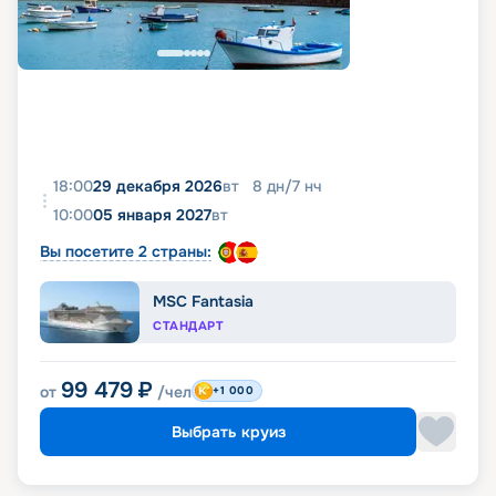
18:00
29 декабря 2026
вт
8
дн
/
7
нч
10:00
05 января 2027
вт
Вы посетите 2 страны:
MSC Fantasia
СТАНДАРТ
99 479
₽
от
/чел
+1 000
Выбрать круиз