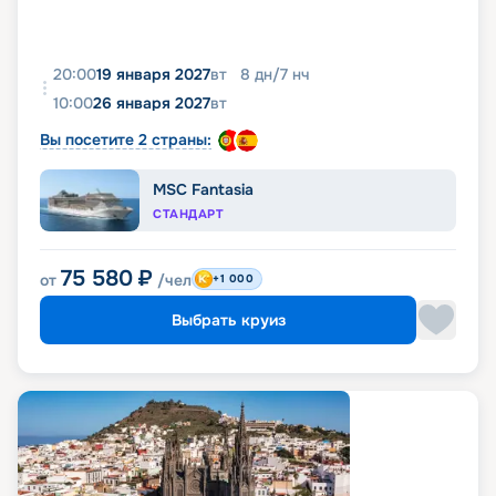
20:00
19 января 2027
вт
8
дн
/
7
нч
10:00
26 января 2027
вт
Вы посетите 2 страны:
MSC Fantasia
СТАНДАРТ
75 580
₽
от
/чел
+1 000
Выбрать круиз