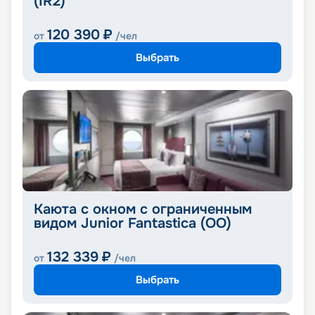
(IR2)
120 390
₽
от
/чел
Выбрать
Каюта с окном с ограниченным
видом Junior Fantastica (OO)
132 339
₽
от
/чел
Выбрать