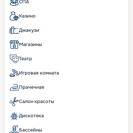
СПА
на судоверфи STX France. 19-палубный
мегалайнер отличается внушительными
размерами (длина 315 м) и уникальными
Казино
масштабами цифровизации. На кораблях этого
класса впервые применили приложение для
Джакузи
пассажиров MSC for Me, позволяющее
участвовать во внутренней жизни лайнера.
Широко используются цифровые
Магазины
информационные стенды и видеопанели в
развлекательных шоу. Но наиболее
Театр
восторженные отзывы вызывает невероятное
цифровое «небо». Так в своих обзорах
Игровая комната
пассажиры называют светодиодный потолок-
экран на 480 м2 над двухпалубной торговой
галереей. Галерея-променад с магазинами и
Прачечная
барами тянется по центру корабля на 93 м, а
купол над ней транслирует красочное видеошоу,
Салон красоты
создавая иллюзию дня или ночи.
К услугам пассажиров
Дискотека
На палубах мегалайнера размещены 2250
Бассейны