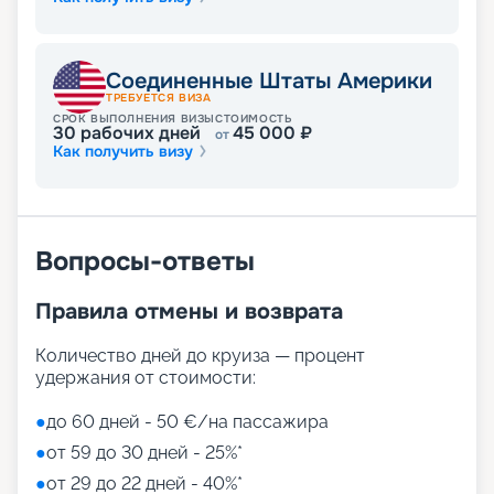
оценят тренажерный зал, пространство для
спортивных игр Sportplex, боулинг, симулятор
гонок «Формулы-1» и другие спортплощадки.
Расслабиться можно в великолепном балийском
Соединенные Штаты Америки
спа-центре Aurea Spa, предлагающем массажи,
ТРЕБУЕТСЯ ВИЗА
сауну, термальные комнаты, солярий, лечебные
СРОК ВЫПОЛНЕНИЯ ВИЗЫ
СТОИМОСТЬ
30
рабочих дней
45 000
₽
от
процедуры и многое другое. Среди
Как получить визу
многочисленных шоу выделяются выступления
всемирно известного Cirque du Soleil. А также
туристов ждут интерактивный кинотеатр XD
Dark Ride, променад под цифровым куполом,
библиотека, аэротруба, казино, дискотеки. Но
Вопросы-ответы
самые яркие впечатления остаются от
увлекательных экскурсий в интереснейших
Правила отмены и возврата
городах американского побережья. Для детей
оборудованы разновозрастные клубы и игровые
Количество дней до круиза — процент
зоны
удержания от стоимости:
Путешествуйте с
●
до 60 дней - 50 €/на пассажира
«Круиз.онлайн»
●
от 59 до 30 дней - 25%*
●
от 29 до 22 дней - 40%*
Маршруты MSC Meraviglia в 2026 - 2027 годах