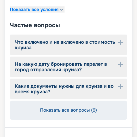
пролегают у берегов Америки. На нашем сайте
Показать все условия
собрана вся информация, чтобы вы могли
выбрать и купить путевку онлайн, – расписание
круизов, схемы палуб, цены на путевки,
Частые вопросы
описание кают, фото интерьеров. Опытные
специалисты компании с удовольствием
помогут вам подобрать оптимальный вариант,
Что включено и не включено в стоимость
круиза
оформить документы, будут оказывать
информационную поддержку до конца круиза.
Почувствуйте себя Колумбом и откройте свою
На какую дату бронировать перелет в
Америку!
город отправления круиза?
Какие документы нужны для круиза и во
время круиза?
Показать все вопросы (9)