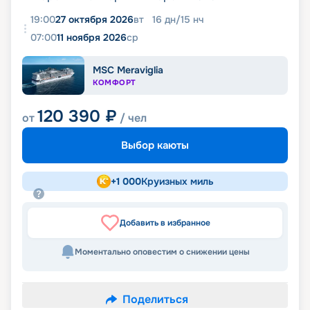
19:00
27 октября 2026
вт
16
дн
/
15
нч
07:00
11 ноября 2026
ср
MSC Meraviglia
КОМФОРТ
120 390
₽
от
/ чел
Выбор каюты
+
1 000
Круизных миль
Добавить в избранное
Моментально оповестим о снижении цены
Поделиться