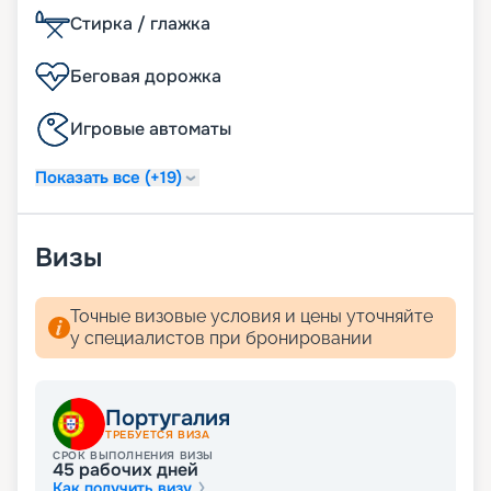
здорового питания и другие. По
Стирка / глажка
предварительному заказу доступны блюда
вегетарианского, детского, кошерного,
безглютенового меню. А тех, кто ищет новых
Беговая дорожка
кулинарных изысков, приглашают рестораны
мексиканской, американской и азиатской кухни.
Игровые автоматы
MSC Meraviglia стал первым лайнером флота
MSC, с которым начал сотрудничать знаменитый
Показать все (+19)
бренд Eataly, предлагающий здоровое питание.
Еще большим разнообразием отличаются 12
баров и лаунжей – английский паб, кафе-
мороженое, шампань-, шоколад-, пиано-бар и
Визы
другие.
Развлечения на лайнере
Точные визовые условия и цены уточняйте
у специалистов при бронировании
Продуманная развлекательная инфраструктура
лайнера не позволит скучать, независимо от
погоды и времени суток. 3 бассейна, джакузи,
Португалия
аквапарк (один из лучших в море), бары около
ТРЕБУЕТСЯ ВИЗА
бассейна позволят весь день развлекаться
СРОК ВЫПОЛНЕНИЯ ВИЗЫ
45
рабочих дней
плаванием. Поклонники физической активности
Как получить визу