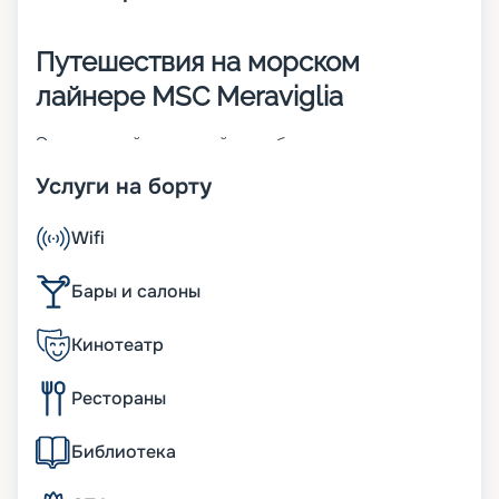
Путешествия на морском
лайнере MSC Meraviglia
Это главный круизный корабль нового класса
MSC Vista Project. Судно с 19 палубами спущено
Услуги на борту
на воду в 2017 году. При его создании большое
внимание уделялось цифровизации. Значимые
параметры судна:
Wifi
• ширина – 65 м;
• длина – 316 м;
Бары и салоны
• водоизмещение – около 172 тыс. т;
• осадка – 9 м;
Кинотеатр
• число кают – 2 250;
• вместительность – 5 714 человек.
Рестораны
Из истории теплохода
Библиотека
MSC Meraviglia, относящийся к одноименному
классу флота MSC, был спущен на воду в 2017 г.