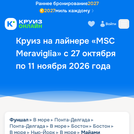
Раннее бронирование
2027
2027
миль каждому
Описание
Выбор кают
Маршрут и экск
Войти
Круиз на лайнере «MSC
Meraviglia» с 27 октября
по 11 ноября 2026 года
Фуншал
В море
Понта-Делгада
Понта-Делгада
В море
Бостон
Бостон
В море
Нью-Йорк
В море
Майами