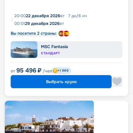
20:00
22 декабря 2026
вт
7
дн
/
6
нч
00:01
29 декабря 2026
вт
Вы посетите 2 страны:
MSC Fantasia
СТАНДАРТ
95 496
₽
от
/чел
+1 000
Выбрать круиз