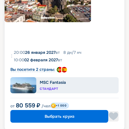
20:00
26 января 2027
вт
8
дн
/
7
нч
10:00
02 февраля 2027
вт
Вы посетите 2 страны:
MSC Fantasia
СТАНДАРТ
80 559
₽
от
/чел
+1 000
Выбрать круиз