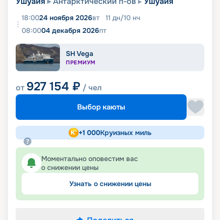
Ушуайя
Антарктический п-ов
Ушуайя
18:00
24 ноября 2026
вт
11
дн
/
10
нч
08:00
04 декабря 2026
пт
SH Vega
ПРЕМИУМ
927 154
₽
от
/ чел
Выбор каюты
+
1 000
Круизных миль
Моментально оповестим вас
о снижении цены
Узнать о снижении цены