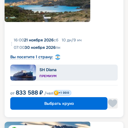
16:00
21 ноября 2026
сб
10
дн
/
9
нч
07:00
30 ноября 2026
пн
Вы посетите 1 страну:
SH Diana
ПРЕМИУМ
833 588
₽
от
/чел
+1 000
Выбрать круиз