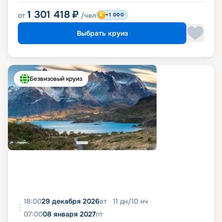
1 301 418
₽
от
/чел
+1 000
Выбрать круиз
Безвизовый круиз
18:00
29 декабря 2026
вт
11
дн
/
10
нч
07:00
08 января 2027
пт