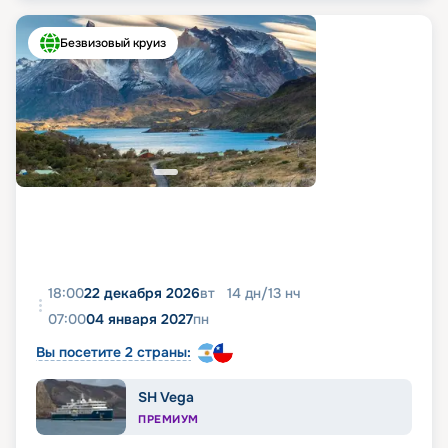
Безвизовый круиз
18:00
22 декабря 2026
вт
14
дн
/
13
нч
07:00
04 января 2027
пн
Вы посетите 2 страны:
SH Vega
ПРЕМИУМ