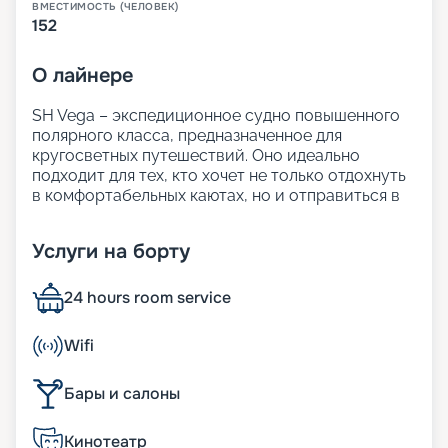
ВМЕСТИМОСТЬ (ЧЕЛОВЕК)
152
О
лайнере
SH Vega – экспедиционное судно повышенного
полярного класса, предназначенное для
кругосветных путешествий. Оно идеально
подходит для тех, кто хочет не только отдохнуть
в комфортабельных каютах, но и отправиться в
путешествие по уникальным направлениям.
На этом лайнере можно посетить самые
Услуги на борту
удалённые уголки нашей планеты, при этом
наслаждаясь панорамными видами на море,
элегантными интерьерами в стиле
24 hours room service
скандинавский шик и насыщенной
развлекательной программой.
Wifi
В навигации 2024-2026 года туристы могут
выбрать круиз по Антарктике и Гренландии,
Бары и салоны
Южной Америке и Карибам. Для исследований
доступны Перу и Аргентина, Антарктида и Чили.
На нашем сайте вы можете узнать всю
Кинотеатр