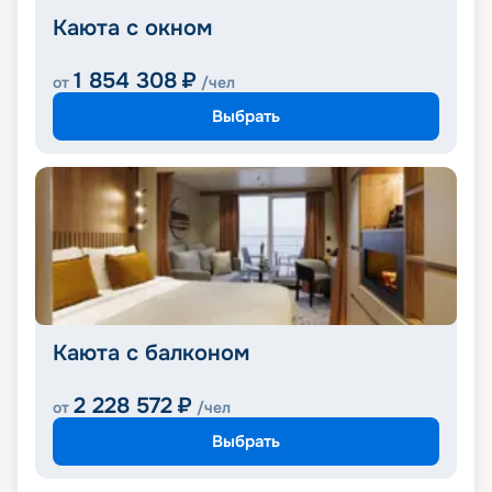
Каюта с окном
1 854 308
₽
от
/чел
Выбрать
Каюта с балконом
2 228 572
₽
от
/чел
Выбрать