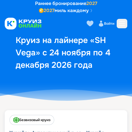
Раннее бронирование
2027
2027
миль каждому
Описание
Выбор кают
Маршрут и экск
Войти
Круиз на лайнере «SH
Vega» с 24 ноября по 4
декабря 2026 года
Безвизовый круиз