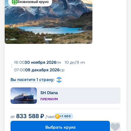
Безвизовый круиз
16:00
30 ноября 2026
пн
10
дн
/
9
нч
07:00
09 декабря 2026
ср
Вы посетите 1 страну:
SH Diana
ПРЕМИУМ
833 588
₽
от
/чел
+1 000
Выбрать круиз