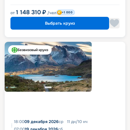
1 148 310
₽
от
/чел
+1 000
Выбрать круиз
Безвизовый круиз
18:00
09 декабря 2026
ср
11
дн
/
10
нч
07:00
19 декабря 2026
сб